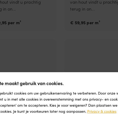
hout vindt u prachtig
van hout vindt u prachti
 in on...
terug in on...
,95 per m²
€ 59,95 per m²
e maakt gebruik van cookies.
anto click SRC
Avanto click SR
ebruikt cookies om uw gebruikerservaring te verbeteren. Door onze 
ige
light grey
mt u in met alle cookies in overeenstemming met ons privacy- en cooki
accepteren' om te accepteren. Kies je voor weigeren? Dan plaatsen we a
arme en rijke uitstraling
De warme en rijke uitstr
cookies. Je kunt je voorkeuren later nog aanpassen.
Privacy & cookies
hout vindt u prachtig
van hout vindt u prachti