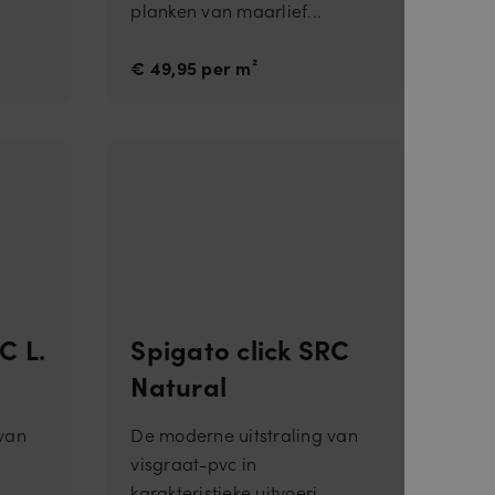
planken van maarlief...
€ 49,95 per m²
s. Dit is
 gebruik van
C L.
Spigato click SRC
Natural
trouwd
 van
De moderne uitstraling van
visgraat-pvc in
.
karakteristieke uitvoeri...