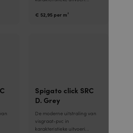
€ 52,95 per m²
nneer deze
RC
Spigato click SRC
D. Grey
 van
De moderne uitstraling van
visgraat-pvc in
.
karakteristieke uitvoeri...