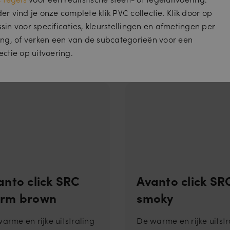
er vind je onze complete klik PVC collectie. Klik door op
sin voor specificaties, kleurstellingen en afmetingen per
ing, of verken een van de subcategorieën voor een
ectie op uitvoering.
anto click SRC
Avanto click SR
rm brown
smoky
arme en rijke uitstraling
De warme en rijke uitstr