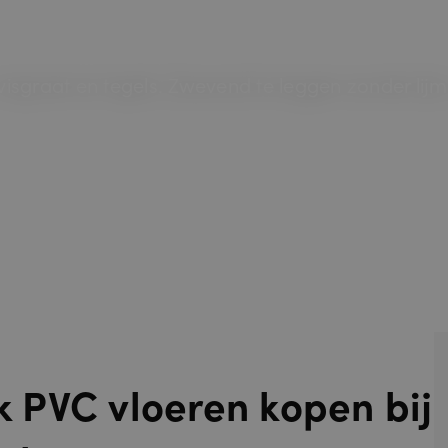
 visgraat en tegels. Zwevend te leggen zonder lij
ik PVC vloeren kopen bij