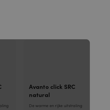
C
Avanto click SRC
natural
aling
De warme en rijke uitstraling