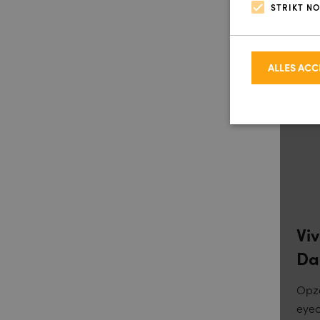
STRIKT N
terug
€ 59
ALLES AC
Strikt noodzakel
accountbeheer. D
Vi
Da
Naam
Opzo
eyec