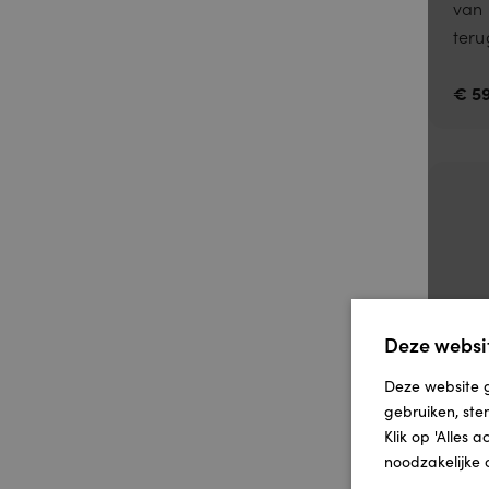
van 
terug
€ 59
Deze websit
Av
Deze website g
be
gebruiken, ste
Klik op 'Alles 
De w
noodzakelijke 
van 