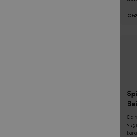
€ 52
_GRECAPTCH
Sp
Be
De m
visg
kara