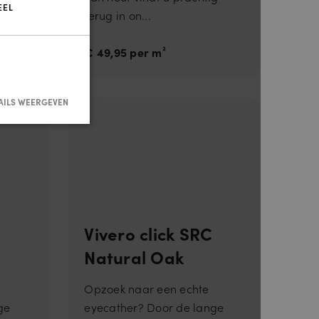
EEL
terug in on...
€ 49,95 per m²
AILS WEERGEVEN
nmelding en
Vivero click SRC
Natural Oak
Opzoek naar een echte
ge
eyecather? Door de lange