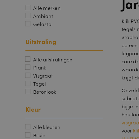
Ja
Alle merken
Ambiant
Klik PV
Gelasta
tegels 
Staphor
Uitstraling
op een 
legproc
Alle uitstralingen
core dr
Plank
waardoo
Visgraat
krijgt 
Tegel
Onze kl
Betonlook
subcate
bij je i
Kleur
houtloo
visgraa
Alle kleuren
voor
kl
Bruin
klik PV