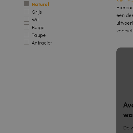
Naturel
Hierond
Grijs
een des
Wit
uitvoer
Beige
voorsel
Taupe
Antraciet
Av
wa
De w