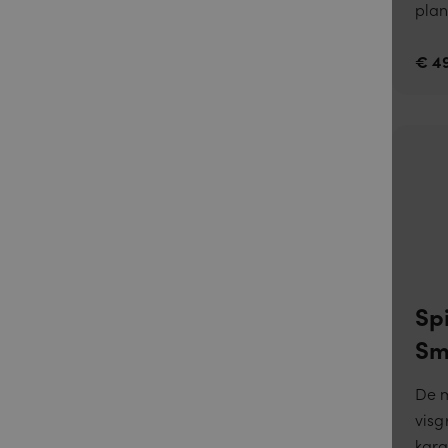
plan
€ 49
__cf_bm
Sp
Sm
__cfruid
De m
visg
kara