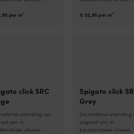
In
c.
.c
,95 per m²
€ 52,95 per m²
al
e
n
dl
y.
c
o
m
A
6
Google reCAPTCHA plaatst een noodzakelijke cookie (_GRECAPTCHA) wa
G
m
wordt uitgevoerd met het oog op de risicoanalyse.
o
a
o
a
gl
n
e
d
L
e
L
n
igato click SRC
Spigato click S
C
w
w
ige
Grey
w
.g
o
oderne uitstraling van
De moderne uitstraling
o
gl
raat-pvc in
visgraat-pvc in
e.
c
kteristieke uitvoeri...
karakteristieke uitvoeri..
o