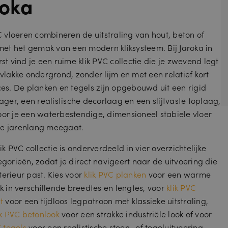
roka
C vloeren combineren de uitstraling van hout, beton of
met het gemak van een modern kliksysteem. Bij Jaroka in
st vind je een ruime klik PVC collectie die je zwevend legt
vlakke ondergrond, zonder lijm en met een relatief kort
es. De planken en tegels zijn opgebouwd uit een rigid
ager, een realistische decorlaag en een slijtvaste toplaag,
r je een waterbestendige, dimensioneel stabiele vloer
die jarenlang meegaat.
ik PVC collectie is onderverdeeld in vier overzichtelijke
gorieën, zodat je direct navigeert naar de uitvoering die
nterieur past. Kies voor
klik PVC planken
voor een warme
k in verschillende breedtes en lengtes, voor
klik PVC
t
voor een tijdloos legpatroon met klassieke uitstraling,
ik PVC betonlook
voor een strakke industriële look of voor
C tegels
voor een realistische steen- of tegeluitvoering.