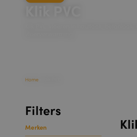
Klik PVC
Klik PVC vloeren in houtlook, betonlook,
vloerverwarming.
Home
›
Klik PVC
Filters
Kl
Merken