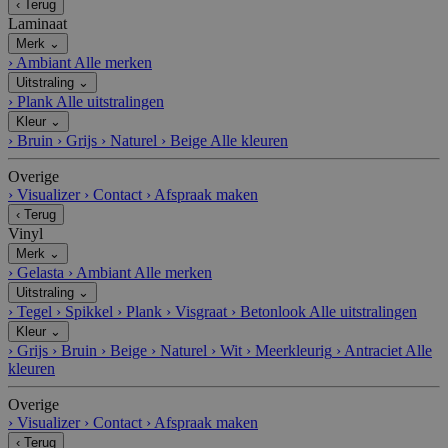
‹
Terug
Laminaat
Merk
⌄
›
Ambiant
Alle merken
Uitstraling
⌄
›
Plank
Alle uitstralingen
Kleur
⌄
›
Bruin
›
Grijs
›
Naturel
›
Beige
Alle kleuren
Overige
›
Visualizer
›
Contact
›
Afspraak maken
‹
Terug
Vinyl
Merk
⌄
›
Gelasta
›
Ambiant
Alle merken
Uitstraling
⌄
›
Tegel
›
Spikkel
›
Plank
›
Visgraat
›
Betonlook
Alle uitstralingen
Kleur
⌄
›
Grijs
›
Bruin
›
Beige
›
Naturel
›
Wit
›
Meerkleurig
›
Antraciet
Alle
kleuren
Overige
›
Visualizer
›
Contact
›
Afspraak maken
‹
Terug