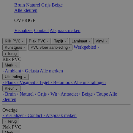
Bruin
Naturel
Grijs
Beige
Alle kleuren
OVERIGE
Visualizer
Contact
Afspraak maken
Klik PVC
›
Plak PVC
›
Tapijt
›
Laminaat
›
Vinyl
›
Werkgebied
›
Kunstgras
›
PVC vloer aanbieding
›
‹
Terug
Klik PVC
Merk
⌄
›
Ambiant
›
Gelasta
Alle merken
Uitstraling
⌄
›
Plank
›
Visgraat
›
Tegel
›
Betonlook
Alle uitstralingen
Kleur
⌄
›
Bruin
›
Naturel
›
Grijs
›
Wit
›
Antraciet
›
Beige
›
Taupe
Alle
kleuren
Overige
›
Visualizer
›
Contact
›
Afspraak maken
‹
Terug
Plak PVC
Merk
⌄