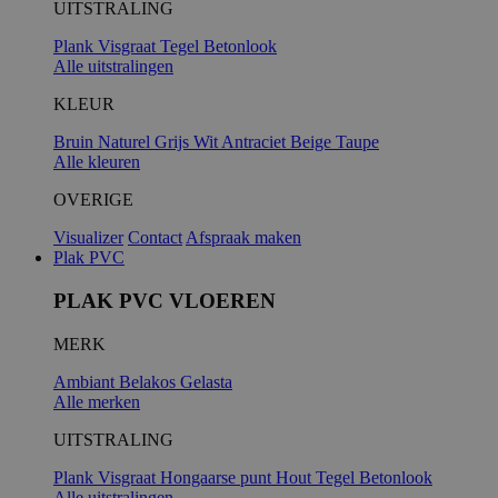
UITSTRALING
Plank
Visgraat
Tegel
Betonlook
Alle uitstralingen
KLEUR
Bruin
Naturel
Grijs
Wit
Antraciet
Beige
Taupe
Alle kleuren
OVERIGE
Visualizer
Contact
Afspraak maken
Plak PVC
PLAK PVC VLOEREN
MERK
Ambiant
Belakos
Gelasta
Alle merken
UITSTRALING
Plank
Visgraat
Hongaarse punt
Hout
Tegel
Betonlook
Alle uitstralingen