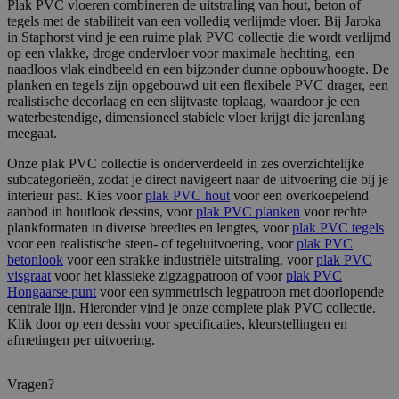
Plak PVC vloeren combineren de uitstraling van hout, beton of
tegels met de stabiliteit van een volledig verlijmde vloer. Bij Jaroka
in Staphorst vind je een ruime plak PVC collectie die wordt verlijmd
op een vlakke, droge ondervloer voor maximale hechting, een
naadloos vlak eindbeeld en een bijzonder dunne opbouwhoogte. De
planken en tegels zijn opgebouwd uit een flexibele PVC drager, een
realistische decorlaag en een slijtvaste toplaag, waardoor je een
waterbestendige, dimensioneel stabiele vloer krijgt die jarenlang
meegaat.
Onze plak PVC collectie is onderverdeeld in zes overzichtelijke
subcategorieën, zodat je direct navigeert naar de uitvoering die bij je
interieur past. Kies voor
plak PVC hout
voor een overkoepelend
aanbod in houtlook dessins, voor
plak PVC planken
voor rechte
plankformaten in diverse breedtes en lengtes, voor
plak PVC tegels
voor een realistische steen- of tegeluitvoering, voor
plak PVC
betonlook
voor een strakke industriële uitstraling, voor
plak PVC
visgraat
voor het klassieke zigzagpatroon of voor
plak PVC
Hongaarse punt
voor een symmetrisch legpatroon met doorlopende
centrale lijn. Hieronder vind je onze complete plak PVC collectie.
Klik door op een dessin voor specificaties, kleurstellingen en
afmetingen per uitvoering.
Vragen?