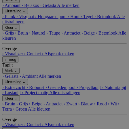
›
Ambiant
›
Belakos
›
Gelasta
Alle merken
Uitstraling
⌄
›
Plank
›
Visgraat
›
Hongaarse punt
›
Hout
›
Tegel
›
Betonlook
Alle
uitstralingen
Kleur
⌄
›
Grijs
›
Bruin
›
Naturel
›
Taupe
›
Antraciet
›
Beige
›
Betonlook
Alle
kleuren
Overige
›
Visualizer
›
Contact
›
Afspraak maken
‹
Terug
Tapijt
Merk
⌄
›
Gelasta
›
Ambiant
Alle merken
Uitstraling
⌄
›
Extra zacht
›
Robuust
›
Gesneden pool
›
Projecttapijt
›
Natuurtapijt
›
Lustapijt
›
Project matig
Alle uitstralingen
Kleur
⌄
›
Bruin
›
Grijs
›
Beige
›
Antraciet
›
Zwart
›
Blauw
›
Rood
›
Wit
›
Terra
›
Groen
Alle kleuren
Overige
›
Visualizer
›
Contact
›
Afspraak maken