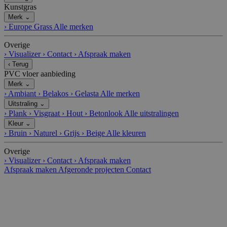
Kunstgras
Merk
⌄
›
Europe Grass
Alle merken
Overige
›
Visualizer
›
Contact
›
Afspraak maken
‹
Terug
PVC vloer aanbieding
Merk
⌄
›
Ambiant
›
Belakos
›
Gelasta
Alle merken
Uitstraling
⌄
›
Plank
›
Visgraat
›
Hout
›
Betonlook
Alle uitstralingen
Kleur
⌄
›
Bruin
›
Naturel
›
Grijs
›
Beige
Alle kleuren
Overige
›
Visualizer
›
Contact
›
Afspraak maken
Afspraak maken
Afgeronde projecten
Contact