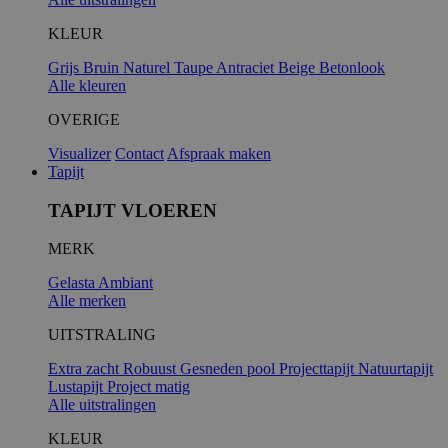
KLEUR
Grijs
Bruin
Naturel
Taupe
Antraciet
Beige
Betonlook
Alle kleuren
OVERIGE
Visualizer
Contact
Afspraak maken
Tapijt
TAPIJT VLOEREN
MERK
Gelasta
Ambiant
Alle merken
UITSTRALING
Extra zacht
Robuust
Gesneden pool
Projecttapijt
Natuurtapijt
Lustapijt
Project matig
Alle uitstralingen
KLEUR