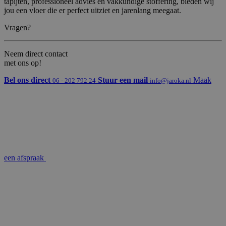
tapijten, professioneel advies en vakkundige stoffering, bieden wij
jou een vloer die er perfect uitziet en jarenlang meegaat.
Vragen?
Neem direct contact
met ons op!
Bel ons direct
Stuur een mail
Maak
06 - 202 792 24
info@jaroka.nl
een afspraak