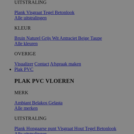
UITSTRALING
Plank
Visgraat
Tegel
Betonlook
Alle uitstralingen
KLEUR
Bruin
Naturel
Grijs
Wit
Antraciet
Beige
Taupe
Alle kleuren
OVERIGE
Visualizer
Contact
Afspraak maken
Plak PVC
PLAK PVC VLOEREN
MERK
Ambiant
Belakos
Gelasta
Alle merken
UITSTRALING
Plank
Hongaarse punt
Visgraat
Hout
Tegel
Betonlook
Alle uitstralingen