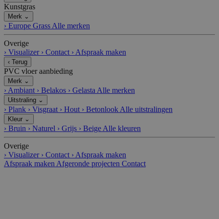
Kunstgras
Merk
⌄
›
Europe Grass
Alle merken
Overige
›
Visualizer
›
Contact
›
Afspraak maken
‹
Terug
PVC vloer aanbieding
Merk
⌄
›
Ambiant
›
Belakos
›
Gelasta
Alle merken
Uitstraling
⌄
›
Plank
›
Visgraat
›
Hout
›
Betonlook
Alle uitstralingen
Kleur
⌄
›
Bruin
›
Naturel
›
Grijs
›
Beige
Alle kleuren
Overige
›
Visualizer
›
Contact
›
Afspraak maken
Afspraak maken
Afgeronde projecten
Contact