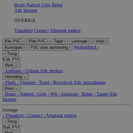
Bruin
Naturel
Grijs
Beige
Alle kleuren
OVERIGE
Visualizer
Contact
Afspraak maken
Klik PVC
›
Plak PVC
›
Tapijt
›
Laminaat
›
Vinyl
›
Werkgebied
›
Kunstgras
›
PVC vloer aanbieding
›
‹
Terug
Klik PVC
Merk
⌄
›
Ambiant
›
Gelasta
Alle merken
Uitstraling
⌄
›
Plank
›
Visgraat
›
Tegel
›
Betonlook
Alle uitstralingen
Kleur
⌄
›
Bruin
›
Naturel
›
Grijs
›
Wit
›
Antraciet
›
Beige
›
Taupe
Alle
kleuren
Overige
›
Visualizer
›
Contact
›
Afspraak maken
‹
Terug
Plak PVC
Merk
⌄