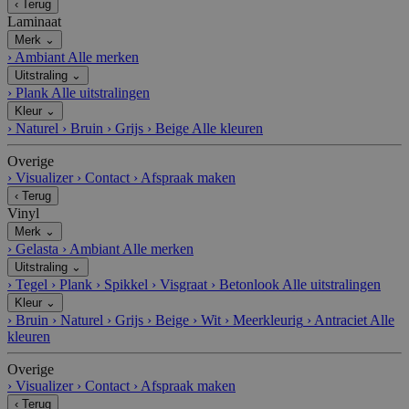
‹
Terug
Laminaat
Merk
⌄
›
Ambiant
Alle merken
Uitstraling
⌄
›
Plank
Alle uitstralingen
Kleur
⌄
›
Naturel
›
Bruin
›
Grijs
›
Beige
Alle kleuren
Overige
›
Visualizer
›
Contact
›
Afspraak maken
‹
Terug
Vinyl
Merk
⌄
›
Gelasta
›
Ambiant
Alle merken
Uitstraling
⌄
›
Tegel
›
Plank
›
Spikkel
›
Visgraat
›
Betonlook
Alle uitstralingen
Kleur
⌄
›
Bruin
›
Naturel
›
Grijs
›
Beige
›
Wit
›
Meerkleurig
›
Antraciet
Alle
kleuren
Overige
›
Visualizer
›
Contact
›
Afspraak maken
‹
Terug