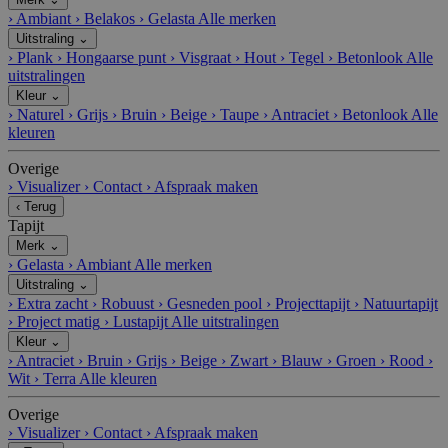
›
Ambiant
›
Belakos
›
Gelasta
Alle merken
Uitstraling
⌄
›
Plank
›
Hongaarse punt
›
Visgraat
›
Hout
›
Tegel
›
Betonlook
Alle
uitstralingen
Kleur
⌄
›
Naturel
›
Grijs
›
Bruin
›
Beige
›
Taupe
›
Antraciet
›
Betonlook
Alle
kleuren
Overige
›
Visualizer
›
Contact
›
Afspraak maken
‹
Terug
Tapijt
Merk
⌄
›
Gelasta
›
Ambiant
Alle merken
Uitstraling
⌄
›
Extra zacht
›
Robuust
›
Gesneden pool
›
Projecttapijt
›
Natuurtapijt
›
Project matig
›
Lustapijt
Alle uitstralingen
Kleur
⌄
›
Antraciet
›
Bruin
›
Grijs
›
Beige
›
Zwart
›
Blauw
›
Groen
›
Rood
›
Wit
›
Terra
Alle kleuren
Overige
›
Visualizer
›
Contact
›
Afspraak maken