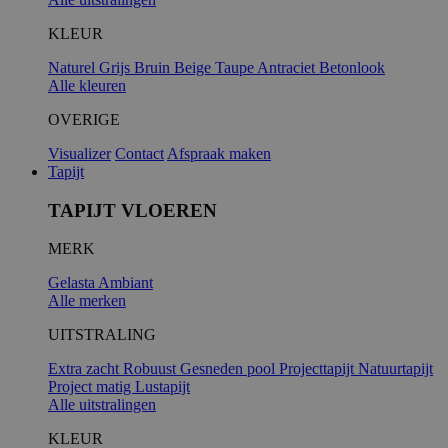
KLEUR
Naturel
Grijs
Bruin
Beige
Taupe
Antraciet
Betonlook
Alle kleuren
OVERIGE
Visualizer
Contact
Afspraak maken
Tapijt
TAPIJT VLOEREN
MERK
Gelasta
Ambiant
Alle merken
UITSTRALING
Extra zacht
Robuust
Gesneden pool
Projecttapijt
Natuurtapijt
Project matig
Lustapijt
Alle uitstralingen
KLEUR