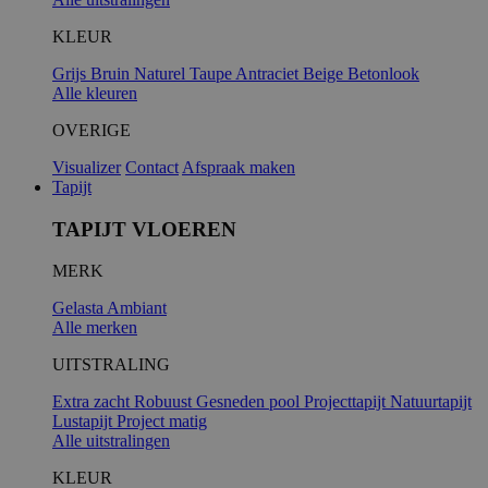
KLEUR
Grijs
Bruin
Naturel
Taupe
Antraciet
Beige
Betonlook
Alle kleuren
OVERIGE
Visualizer
Contact
Afspraak maken
Tapijt
TAPIJT VLOEREN
MERK
Gelasta
Ambiant
Alle merken
UITSTRALING
Extra zacht
Robuust
Gesneden pool
Projecttapijt
Natuurtapijt
Lustapijt
Project matig
Alle uitstralingen
KLEUR