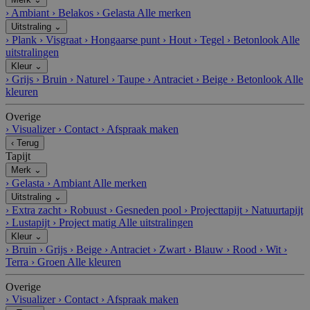
›
Ambiant
›
Belakos
›
Gelasta
Alle merken
Uitstraling
⌄
›
Plank
›
Visgraat
›
Hongaarse punt
›
Hout
›
Tegel
›
Betonlook
Alle
uitstralingen
Kleur
⌄
›
Grijs
›
Bruin
›
Naturel
›
Taupe
›
Antraciet
›
Beige
›
Betonlook
Alle
kleuren
Overige
›
Visualizer
›
Contact
›
Afspraak maken
‹
Terug
Tapijt
Merk
⌄
›
Gelasta
›
Ambiant
Alle merken
Uitstraling
⌄
›
Extra zacht
›
Robuust
›
Gesneden pool
›
Projecttapijt
›
Natuurtapijt
›
Lustapijt
›
Project matig
Alle uitstralingen
Kleur
⌄
›
Bruin
›
Grijs
›
Beige
›
Antraciet
›
Zwart
›
Blauw
›
Rood
›
Wit
›
Terra
›
Groen
Alle kleuren
Overige
›
Visualizer
›
Contact
›
Afspraak maken