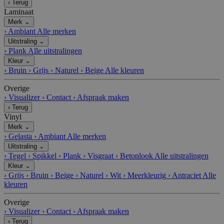
‹
Terug
Laminaat
Merk
⌄
›
Ambiant
Alle merken
Uitstraling
⌄
›
Plank
Alle uitstralingen
Kleur
⌄
›
Bruin
›
Grijs
›
Naturel
›
Beige
Alle kleuren
Overige
›
Visualizer
›
Contact
›
Afspraak maken
‹
Terug
Vinyl
Merk
⌄
›
Gelasta
›
Ambiant
Alle merken
Uitstraling
⌄
›
Tegel
›
Spikkel
›
Plank
›
Visgraat
›
Betonlook
Alle uitstralingen
Kleur
⌄
›
Grijs
›
Bruin
›
Beige
›
Naturel
›
Wit
›
Meerkleurig
›
Antraciet
Alle
kleuren
Overige
›
Visualizer
›
Contact
›
Afspraak maken
‹
Terug