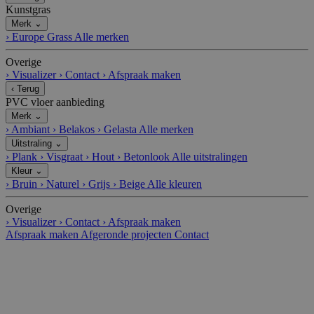
Kunstgras
Merk
⌄
›
Europe Grass
Alle merken
Overige
›
Visualizer
›
Contact
›
Afspraak maken
‹
Terug
PVC vloer aanbieding
Merk
⌄
›
Ambiant
›
Belakos
›
Gelasta
Alle merken
Uitstraling
⌄
›
Plank
›
Visgraat
›
Hout
›
Betonlook
Alle uitstralingen
Kleur
⌄
›
Bruin
›
Naturel
›
Grijs
›
Beige
Alle kleuren
Overige
›
Visualizer
›
Contact
›
Afspraak maken
Afspraak maken
Afgeronde projecten
Contact