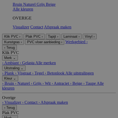
Bruin
Naturel
Grijs
Beige
Alle kleuren
OVERIGE
Visualizer
Contact
Afspraak maken
Klik PVC
›
Plak PVC
›
Tapijt
›
Laminaat
›
Vinyl
›
Werkgebied
›
Kunstgras
›
PVC vloer aanbieding
›
‹
Terug
Klik PVC
Merk
⌄
›
Ambiant
›
Gelasta
Alle merken
Uitstraling
⌄
›
Plank
›
Visgraat
›
Tegel
›
Betonlook
Alle uitstralingen
Kleur
⌄
›
Bruin
›
Naturel
›
Grijs
›
Wit
›
Antraciet
›
Beige
›
Taupe
Alle
kleuren
Overige
›
Visualizer
›
Contact
›
Afspraak maken
‹
Terug
Plak PVC
Merk
⌄