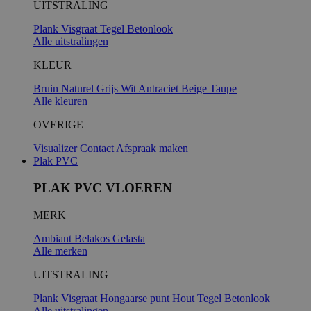
UITSTRALING
Plank
Visgraat
Tegel
Betonlook
Alle uitstralingen
KLEUR
Bruin
Naturel
Grijs
Wit
Antraciet
Beige
Taupe
Alle kleuren
OVERIGE
Visualizer
Contact
Afspraak maken
Plak PVC
PLAK PVC VLOEREN
MERK
Ambiant
Belakos
Gelasta
Alle merken
UITSTRALING
Plank
Visgraat
Hongaarse punt
Hout
Tegel
Betonlook
Alle uitstralingen