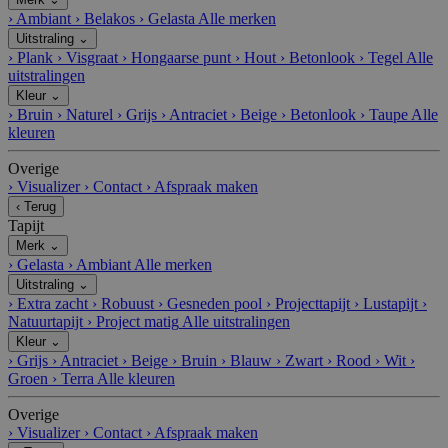
›
Ambiant
›
Belakos
›
Gelasta
Alle merken
Uitstraling
⌄
›
Plank
›
Visgraat
›
Hongaarse punt
›
Hout
›
Betonlook
›
Tegel
Alle
uitstralingen
Kleur
⌄
›
Bruin
›
Naturel
›
Grijs
›
Antraciet
›
Beige
›
Betonlook
›
Taupe
Alle
kleuren
Overige
›
Visualizer
›
Contact
›
Afspraak maken
‹
Terug
Tapijt
Merk
⌄
›
Gelasta
›
Ambiant
Alle merken
Uitstraling
⌄
›
Extra zacht
›
Robuust
›
Gesneden pool
›
Projecttapijt
›
Lustapijt
›
Natuurtapijt
›
Project matig
Alle uitstralingen
Kleur
⌄
›
Grijs
›
Antraciet
›
Beige
›
Bruin
›
Blauw
›
Zwart
›
Rood
›
Wit
›
Groen
›
Terra
Alle kleuren
Overige
›
Visualizer
›
Contact
›
Afspraak maken