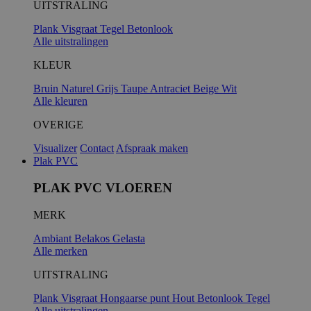
UITSTRALING
Plank
Visgraat
Tegel
Betonlook
Alle uitstralingen
KLEUR
Bruin
Naturel
Grijs
Taupe
Antraciet
Beige
Wit
Alle kleuren
OVERIGE
Visualizer
Contact
Afspraak maken
Plak PVC
PLAK PVC VLOEREN
MERK
Ambiant
Belakos
Gelasta
Alle merken
UITSTRALING
Plank
Visgraat
Hongaarse punt
Hout
Betonlook
Tegel
Alle uitstralingen