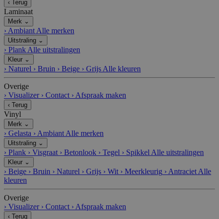
‹
Terug
Laminaat
Merk
⌄
›
Ambiant
Alle merken
Uitstraling
⌄
›
Plank
Alle uitstralingen
Kleur
⌄
›
Naturel
›
Bruin
›
Beige
›
Grijs
Alle kleuren
Overige
›
Visualizer
›
Contact
›
Afspraak maken
‹
Terug
Vinyl
Merk
⌄
›
Gelasta
›
Ambiant
Alle merken
Uitstraling
⌄
›
Plank
›
Visgraat
›
Betonlook
›
Tegel
›
Spikkel
Alle uitstralingen
Kleur
⌄
›
Beige
›
Bruin
›
Naturel
›
Grijs
›
Wit
›
Meerkleurig
›
Antraciet
Alle
kleuren
Overige
›
Visualizer
›
Contact
›
Afspraak maken
‹
Terug