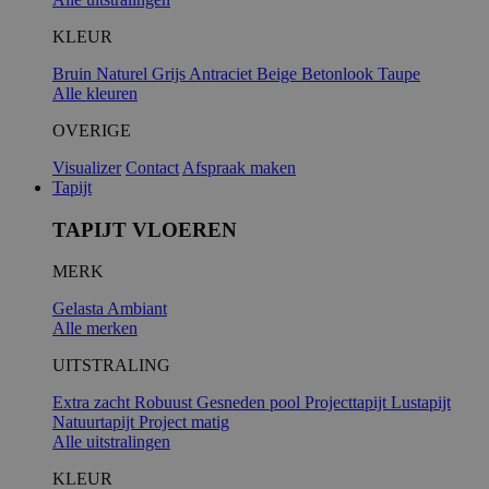
KLEUR
Bruin
Naturel
Grijs
Antraciet
Beige
Betonlook
Taupe
Alle kleuren
OVERIGE
Visualizer
Contact
Afspraak maken
Tapijt
TAPIJT VLOEREN
MERK
Gelasta
Ambiant
Alle merken
UITSTRALING
Extra zacht
Robuust
Gesneden pool
Projecttapijt
Lustapijt
Natuurtapijt
Project matig
Alle uitstralingen
KLEUR