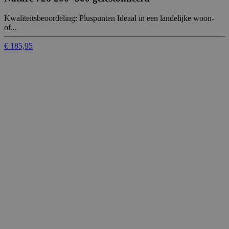
Kwaliteitsbeoordeling: Pluspunten Ideaal in een landelijke woon-
of...
€ 185,95