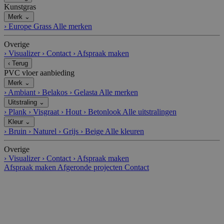
Kunstgras
Merk
⌄
›
Europe Grass
Alle merken
Overige
›
Visualizer
›
Contact
›
Afspraak maken
‹
Terug
PVC vloer aanbieding
Merk
⌄
›
Ambiant
›
Belakos
›
Gelasta
Alle merken
Uitstraling
⌄
›
Plank
›
Visgraat
›
Hout
›
Betonlook
Alle uitstralingen
Kleur
⌄
›
Bruin
›
Naturel
›
Grijs
›
Beige
Alle kleuren
Overige
›
Visualizer
›
Contact
›
Afspraak maken
Afspraak maken
Afgeronde projecten
Contact