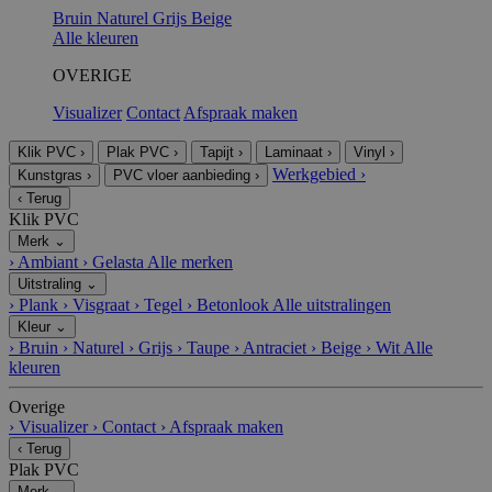
Bruin
Naturel
Grijs
Beige
Alle kleuren
OVERIGE
Visualizer
Contact
Afspraak maken
Klik PVC
›
Plak PVC
›
Tapijt
›
Laminaat
›
Vinyl
›
Werkgebied
›
Kunstgras
›
PVC vloer aanbieding
›
‹
Terug
Klik PVC
Merk
⌄
›
Ambiant
›
Gelasta
Alle merken
Uitstraling
⌄
›
Plank
›
Visgraat
›
Tegel
›
Betonlook
Alle uitstralingen
Kleur
⌄
›
Bruin
›
Naturel
›
Grijs
›
Taupe
›
Antraciet
›
Beige
›
Wit
Alle
kleuren
Overige
›
Visualizer
›
Contact
›
Afspraak maken
‹
Terug
Plak PVC
Merk
⌄