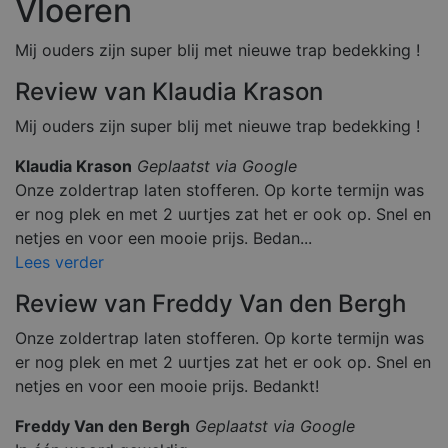
Vloeren
e
n
dl
Mij ouders zijn super blij met nieuwe trap bedekking !
y.
c
o
Review van Klaudia Krason
m
__cfruid
C
S
Cookie geassocieerd met sites die CloudFlare
Mij ouders zijn super blij met nieuwe trap bedekking !
lo
e
gebruiken, gebruikt om vertrouwd webverkeer 
u
s
identificeren.
d
si
Klaudia Krason
Geplaatst via Google
fl
e
Onze zoldertrap laten stofferen. Op korte termijn was
a
r
er nog plek en met 2 uurtjes zat het er ook op. Snel en
e
In
netjes en voor een mooie prijs. Bedan...
c.
Lees verder
.c
al
e
Review van Freddy Van den Bergh
n
dl
y.
Onze zoldertrap laten stofferen. Op korte termijn was
c
o
er nog plek en met 2 uurtjes zat het er ook op. Snel en
m
netjes en voor een mooie prijs. Bedankt!
_GRECAPTCHA
G
6
Google reCAPTCHA plaatst een noodzakelijke 
o
m
(_GRECAPTCHA) wanneer deze wordt uitgevoe
Freddy Van den Bergh
Geplaatst via Google
o
a
het oog op de risicoanalyse.
gl
a