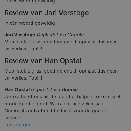
In één woord geweldig
e
n
L
d
Review van Jari Verstege
L
e
C
n
w
In één woord geweldig
w
w
.g
Jari Verstege
Geplaatst via Google
o
o
Mooi stukje gras, goed geregeld, opmaat dus geen
gl
snijverlies. Top!!!!
e.
c
o
Review van Han Opstal
m
PHPSESSID
P
S
Cookie gegenereerd door applicaties op basis
Mooi stukje gras, goed geregeld, opmaat dus geen
H
e
PHP-taal. Dit is een identificator voor algemen
P.
s
doeleinden die wordt gebruikt om variabelen v
snijverlies. Top!!!!
n
si
gebruikerssessies te onderhouden. Het is nor
e
e
gesproken een willekeurig gegenereerd nummer
Han Opstal
Geplaatst via Google
t
wordt gebruikt, kan specifiek zijn voor de site
ja
goed voorbeeld is het behouden van een inge
Jaroka heeft ons uit de brand geholpen en zeer snel
r
status voor een gebruiker tussen pagina's.
o
producten bezorgd. Wij raden hun zeker aan!!!
k
a.
Nogmaals ontzettend bedankt voor de goede
nl
service...
Lees verder