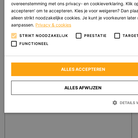
overeenstemming met ons privacy- en cookieverklaring. Klik op
accepteren' om te accepteren. Kies je voor weigeren? Dan pla
alleen strikt noodzakelijke cookies. Je kunt je voorkeuren later
aanpassen.
Privacy & cookies
STRIKT NOODZAKELIJK
PRESTATIE
TARGE
FUNCTIONEEL
ALLES ACCEPTEREN
ALLES AFWIJZEN
DETAILS
Strikt noodzakelijk
Prestatie
Targeting
Functionee
Strikt noodzakelijke cookies maken de kernfunctionaliteiten van de website m