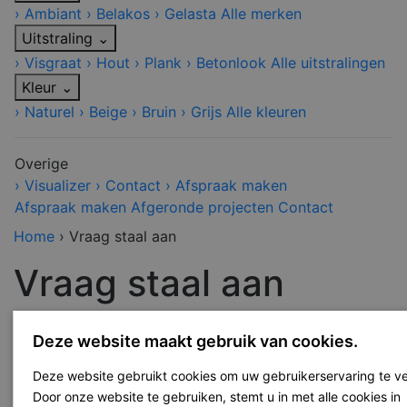
›
Ambiant
›
Belakos
›
Gelasta
Alle merken
Uitstraling
⌄
›
Visgraat
›
Hout
›
Plank
›
Betonlook
Alle uitstralingen
Kleur
⌄
›
Naturel
›
Beige
›
Bruin
›
Grijs
Alle kleuren
Overige
›
Visualizer
›
Contact
›
Afspraak maken
Afspraak maken
Afgeronde projecten
Contact
Home
›
Vraag staal aan
Vraag staal aan
Deze website maakt gebruik van cookies.
Deze website gebruikt cookies om uw gebruikerservaring te v
Door onze website te gebruiken, stemt u in met alle cookies in