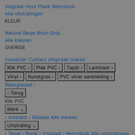
Visgraat
Hout
Plank
Betonlook
Alle uitstralingen
KLEUR
Naturel
Beige
Bruin
Grijs
Alle kleuren
OVERIGE
Visualizer
Contact
Afspraak maken
Klik PVC
›
Plak PVC
›
Tapijt
›
Laminaat
›
Vinyl
›
Kunstgras
›
PVC vloer aanbieding
›
Werkgebied
›
‹
Terug
Klik PVC
Merk
⌄
›
Ambiant
›
Gelasta
Alle merken
Uitstraling
⌄
›
Tegel
›
Plank
›
Visgraat
›
Betonlook
Alle uitstralingen