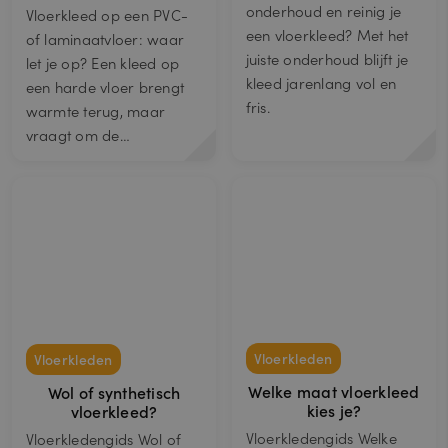
onderhoud en reinig je
Vloerkleed op een PVC-
een vloerkleed? Met het
of laminaatvloer: waar
juiste onderhoud blijft je
let je op? Een kleed op
kleed jarenlang vol en
een harde vloer brengt
fris.
warmte terug, maar
vraagt om de…
Vloerkleden
Vloerkleden
Welke maat vloerkleed
Wol of synthetisch
kies je?
vloerkleed?
Vloerkledengids Welke
Vloerkledengids Wol of