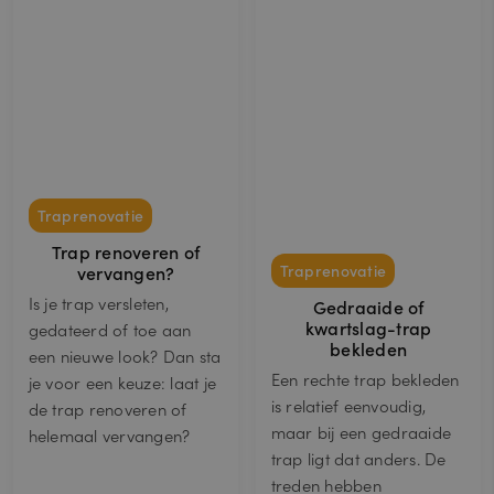
c
o
m
__cfruid
S
Cookie geassocieerd met sites die
C
e
CloudFlare gebruiken, gebruikt om
lo
ss
vertrouwd webverkeer te
u
ie
identificeren.
d
fl
a
r
e
In
Traprenovatie
c.
.c
Trap renoveren of
al
Traprenovatie
vervangen?
e
n
Is je trap versleten,
Gedraaide of
dl
y.
kwartslag-trap
gedateerd of toe aan
c
bekleden
o
een nieuwe look? Dan sta
m
Een rechte trap bekleden
je voor een keuze: laat je
_GRECAPTCHA
6
Google reCAPTCHA plaatst een
G
is relatief eenvoudig,
de trap renoveren of
m
noodzakelijke cookie (_GRECAPTCHA)
o
maar bij een gedraaide
a
wanneer deze wordt uitgevoerd met
helemaal vervangen?
o
a
het oog op de risicoanalyse.
gl
trap ligt dat anders. De
n
e
d
treden hebben
L
e