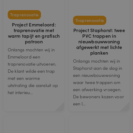
a
n
V
bi
er
Traprenovatie
e
v
Traprenovatie
d
al
Project Emmeloord:
Naam
er
Omschrijving
d
traprenovatie met
Project Staphorst: twee
/
a
D
warm tapijt en grafisch
PVC trappen in
tu
o
patroon
nieuwbouwwoning
m
m
afgewerkt met lichte
ei
Onlangs mochten wij in
planken
n
Emmeloord een
Onlangs mochten wij in
__cf_bm
3
Deze cookie wordt gebruikt om
C
traprenovatie uitvoeren.
0
onderscheid te maken tussen mensen
lo
Staphorst aan de slag in
m
en bots. Dit is gunstig voor de
De klant wilde een trap
u
in
website, om geldige rapporten te
een nieuwbouwwoning
d
met een warme
ut
kunnen maken over het gebruik van
fl
waar twee trappen om
e
hun website.
uitstraling die aansluit op
a
n
een afwerking vroegen.
r
het interieu…
e
De bewoners kozen voor
In
een l…
c.
.c
al
e
n
dl
y.