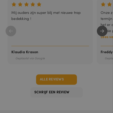
Mij ouders zijn super blij met nieuwe trap
Onze zo
bedekking !
termijn
het er 
mooie p
Lees v
Klaudia Krason
Freddy
Geplaatst via Google
Gepla
ALLE REVIEWS
SCHRIJF EEN REVIEW