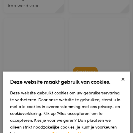
trap werd voor…
Kunstgras
×
Deze website maakt gebruik van cookies.
Project Staphorst:
kunstgras in voor- en
achtertuin van
Deze website gebruikt cookies om uw gebruikerservaring
nieuwbouwwoning
te verbeteren. Door onze website te gebruiken, stemt u in
PVC
met alle cookies in overeenstemming met ons privacy- en
Onlangs mochten wij in
Project Hardenberg:
cookieverklaring. Klik op 'Alles accepteren' om te
Staphorst kunstgras
visgraat PVC vloer in
accepteren. Kies je voor weigeren? Dan plaatsen we
leggen bij een
lichte eikenkleur door
alleen strikt noodzakelijke cookies. Je kunt je voorkeuren
meerdere kamers
nieuwbouwwoning.