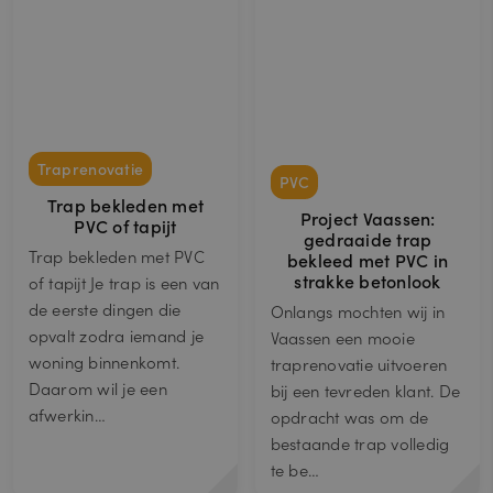
d
.d
o
u
bl
e
cl
ic
k.
n
et
Traprenovatie
PVC
_pin_unauth
1
Registreert een unieke ID die de
Pi
ja
gebruiker identificeert en herkent. Wordt
Trap bekleden met
nt
Project Vaassen:
a
gebruikt voor gerichte advertenties.
e
PVC of tapijt
r
gedraaide trap
r
Trap bekleden met PVC
e
bekleed met PVC in
st
strakke betonlook
of tapijt Je trap is een van
In
de eerste dingen die
c.
Onlangs mochten wij in
.j
opvalt zodra iemand je
Vaassen een mooie
a
ro
woning binnenkomt.
traprenovatie uitvoeren
k
Daarom wil je een
a.
bij een tevreden klant. De
nl
afwerkin…
opdracht was om de
bestaande trap volledig
te be…