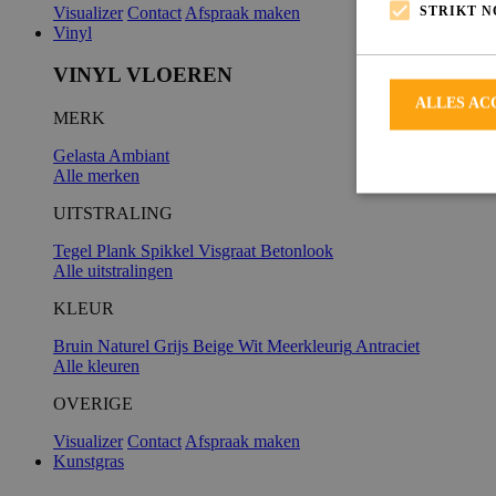
STRIKT 
Visualizer
Contact
Afspraak maken
Vinyl
VINYL VLOEREN
ALLES AC
MERK
Gelasta
Ambiant
Alle merken
UITSTRALING
Tegel
Plank
Spikkel
Visgraat
Betonlook
Alle uitstralingen
Strikt noodzakeli
De website kan ni
KLEUR
Bruin
Naturel
Grijs
Beige
Wit
Meerkleurig
Antraciet
Alle kleuren
OVERIGE
Naam
Visualizer
Contact
Afspraak maken
Kunstgras