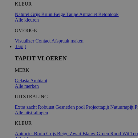
KLEUR
Naturel
Grijs
Bruin
Beige
Taupe
Antraciet
Betonlook
Alle kleuren
OVERIGE
Visualizer
Contact
Afspraak maken
Tapijt
TAPIJT VLOEREN
MERK
Gelasta
Ambiant
Alle merken
UITSTRALING
Extra zacht
Robuust
Gesneden pool
Projecttapijt
Natuurtapijt
P
Alle uitstralingen
KLEUR
Antraciet
Bruin
Grijs
Beige
Zwart
Blauw
Groen
Rood
Wit
Ter