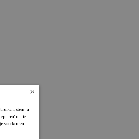
×
bruiken, stemt u
cepteren' om te
 je voorkeuren