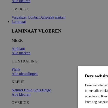
Alle kleuren
OVERIGE
Visualizer
Contact
Afspraak maken
Laminaat
LAMINAAT VLOEREN
MERK
Ambiant
Alle merken
UITSTRALING
Plank
Alle uitstralingen
Deze websit
KLEUR
Deze website geb
Naturel
Bruin
Grijs
Beige
in met alle cook
Alle kleuren
accepteren. Kies
later nog aanpas
OVERIGE