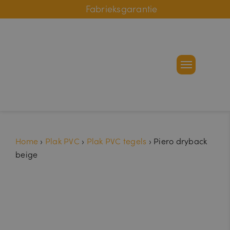
Online bestelhulp
Fabrieksgarantie
Home
›
Plak PVC
›
Plak PVC tegels
›
Piero dryback
beige