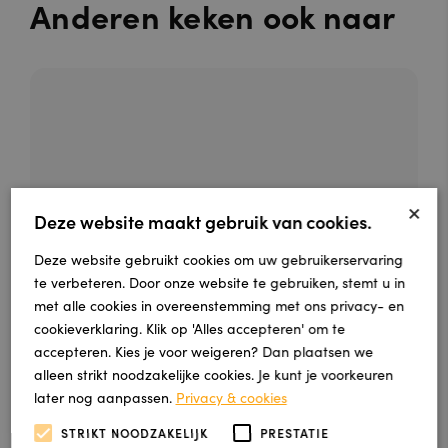
Anderen keken ook naar
×
Deze website maakt gebruik van cookies.
Deze website gebruikt cookies om uw gebruikerservaring
te verbeteren. Door onze website te gebruiken, stemt u in
met alle cookies in overeenstemming met ons privacy- en
Basic dryback light grey
cookieverklaring. Klik op 'Alles accepteren' om te
accepteren. Kies je voor weigeren? Dan plaatsen we
De naam zegt het al, deze basic collectie is
alleen strikt noodzakelijke cookies. Je kunt je voorkeuren
een mooie basis voor e...
later nog aanpassen.
Privacy & cookies
STRIKT NOODZAKELIJK
PRESTATIE