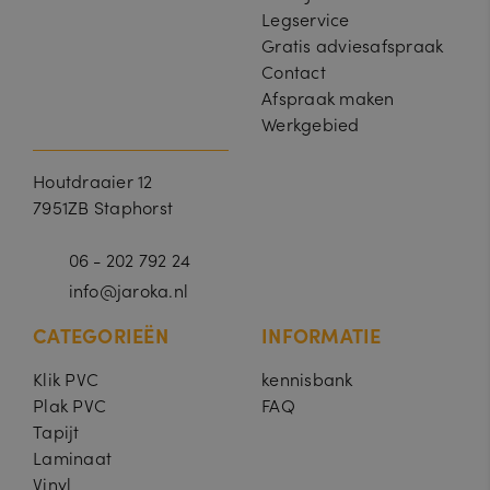
bl
Legservice
e
cl
Gratis adviesafspraak
ic
k.
Contact
n
et
Afspraak maken
Werkgebied
_pin_unauth
1
Registreert een unieke ID die de
Pi
ja
gebruiker identificeert en herkent. Wordt
nt
a
gebruikt voor gerichte advertenties.
e
r
Houtdraaier 12
r
e
7951ZB Staphorst
st
In
c.
06 - 202 792 24
.j
a
info@jaroka.nl
ro
k
a.
CATEGORIEËN
INFORMATIE
nl
Klik PVC
kennisbank
Plak PVC
FAQ
Tapijt
Laminaat
Vinyl