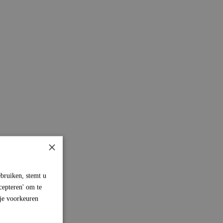
×
bruiken, stemt u
cepteren' om te
 je voorkeuren