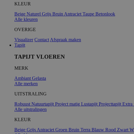
KLEUR
Beige
Naturel
Grijs
Bruin
Antraciet
Taupe
Betonlook
Alle kleuren
OVERIGE
Visualizer
Contact
Afspraak maken
Tapijt
TAPIJT VLOEREN
MERK
Ambiant
Gelasta
Alle merken
UITSTRALING
Robuust
Natuurtapijt
Project matig
Lustapijt
Projecttapijt
Extra
Alle uitstralingen
KLEUR
Beige
Grijs
Antraciet
Groen
Bruin
Terra
Blauw
Rood
Zwart
Wi