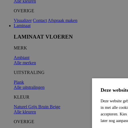
Alle kleuren
OVERIGE
Visualizer
Contact
Afspraak maken
Laminaat
LAMINAAT VLOEREN
MERK
Ambiant
Alle merken
UITSTRALING
Plank
Alle uitstralingen
Deze websit
KLEUR
Deze website geb
Naturel
Grijs
Bruin
Beige
in met alle cook
Alle kleuren
accepteren. Kies
later nog aanpas
OVERIGE