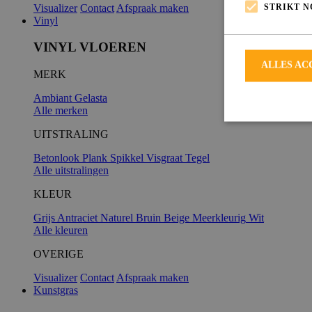
STRIKT 
Visualizer
Contact
Afspraak maken
Vinyl
VINYL VLOEREN
ALLES AC
MERK
Ambiant
Gelasta
Alle merken
UITSTRALING
Betonlook
Plank
Spikkel
Visgraat
Tegel
Alle uitstralingen
Strikt noodzakeli
De website kan ni
KLEUR
Grijs
Antraciet
Naturel
Bruin
Beige
Meerkleurig
Wit
Alle kleuren
OVERIGE
Naam
Visualizer
Contact
Afspraak maken
Kunstgras