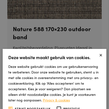
Nature 588 170×230 outdoor
band
Kwaliteitsbeoordeling: Pluspunten Ideaal in
×
een landelijke woon- of...
Deze website maakt gebruik van cookies.
Deze website gebruikt cookies om uw gebruikerservaring
€ 194,21
te verbeteren. Door onze website te gebruiken, stemt u in
met alle cookies in overeenstemming met ons privacy- en
cookieverklaring. Klik op 'Alles accepteren' om te
accepteren. Kies je voor weigeren? Dan plaatsen we
alleen strikt noodzakelijke cookies. Je kunt je voorkeuren
later nog aanpassen.
Privacy & cookies
STRIKT NOODZAKELIJK
PRESTATIE