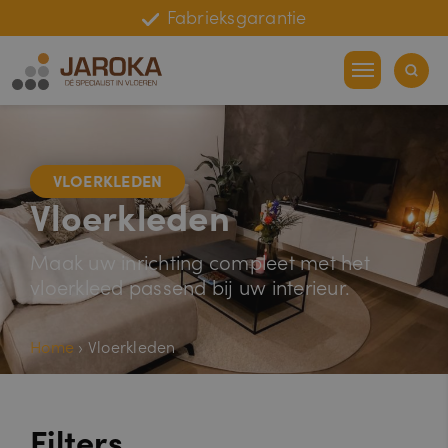
Fabrieksgarantie
Leggarantie
VLOERKLEDEN
Vloerkleden
Maak uw inrichting compleet met het
vloerkleed passend bij uw interieur.
Home
›
Vloerkleden
Filters