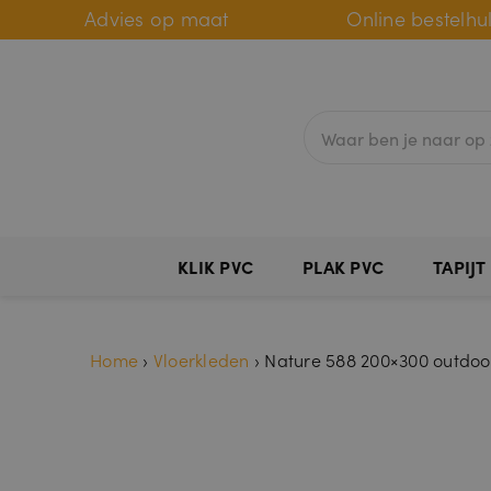
Advies op maat
Online bestelhu
KLIK PVC
PLAK PVC
TAPIJT
Home
›
Vloerkleden
›
Nature 588 200×300 outdo