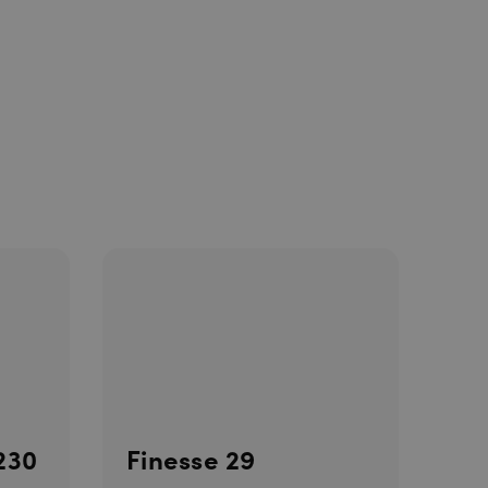
nneer deze
230
Finesse 29