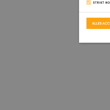
STRIKT N
ALLES AC
Strikt noodzakel
accountbeheer. D
Naam