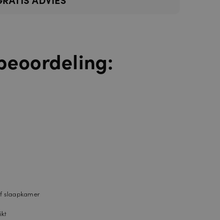
beoordeling:
of slaapkamer
ikt