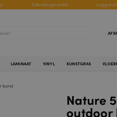
lp
Fabrieksgarantie
Leggaran
AFS
LAMINAAT
VINYL
KUNSTGRAS
VLOER
or band
Nature 
outdoor