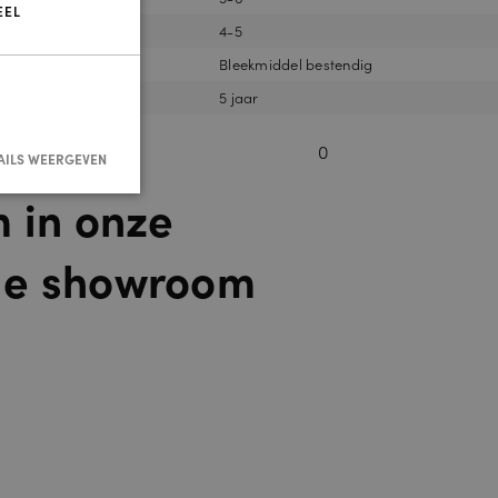
EEL
4-5
Bleekmiddel bestendig
5 jaar
0
AILS WEERGEVEN
m in onze
de showroom
nmelding en