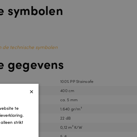
e symbolen
van de technische symbolen
e gegevens
100% PP Stainsafe
×
400 cm
ca. 5 mm
website te
1.640 gr/m²
everklaring.
22 dB
lleen strikt
0,12 m² K/W
5-6