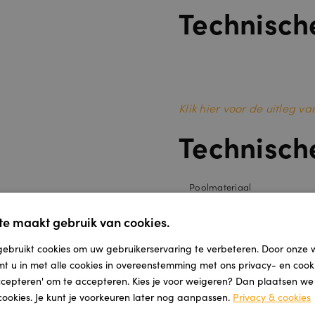
Technisch
Klik hier voor de uitleg 
Technisch
Poolmateriaal
Breedte
e maakt gebruik van cookies.
Totale hoogte
ebruikt cookies om uw gebruikerservaring te verbeteren. Door onze 
Totaal gewicht
mt u in met alle cookies in overeenstemming met ons privacy- en cooki
Geluidsisolatie
accepteren' om te accepteren. Kies je voor weigeren? Dan plaatsen we a
Warmtedoorlaatweerstand
cookies. Je kunt je voorkeuren later nog aanpassen.
Privacy & cookies
Lichtechtheid