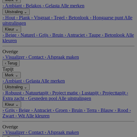
›
Ambiant
›
Belakos
›
Gelasta
Alle merken
Uitstraling
⌄
›
Hout
›
Plank
›
Visgraat
›
Tegel
›
Betonlook
›
Hongaarse punt
Alle
uitstralingen
Kleur
⌄
›
Beige
›
Naturel
›
Grijs
›
Bruin
›
Antraciet
›
Taupe
›
Betonlook
Alle
kleuren
Overige
›
Visualizer
›
Contact
›
Afspraak maken
‹
Terug
Tapijt
Merk
⌄
›
Ambiant
›
Gelasta
Alle merken
Uitstraling
⌄
›
Robuust
›
Natuurtapijt
›
Project matig
›
Lustapijt
›
Projecttapijt
›
Extra zacht
›
Gesneden pool
Alle uitstralingen
Kleur
⌄
›
Grijs
›
Beige
›
Antraciet
›
Groen
›
Bruin
›
Terra
›
Blauw
›
Rood
›
Zwart
›
Wit
Alle kleuren
Overige
›
Visualizer
›
Contact
›
Afspraak maken