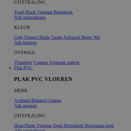
UITSTRALING
Tegel
Plank
Visgraat
Betonlook
Alle uitstralingen
KLEUR
Grijs
Naturel
Bruin
Taupe
Antraciet
Beige
Wit
Alle kleuren
OVERIGE
Visualizer
Contact
Afspraak maken
Plak PVC
PLAK PVC VLOEREN
MERK
Ambiant
Belakos
Gelasta
Alle merken
UITSTRALING
Hout
Plank
Visgraat
Tegel
Betonlook
Hongaarse punt
Alle uitstralingen