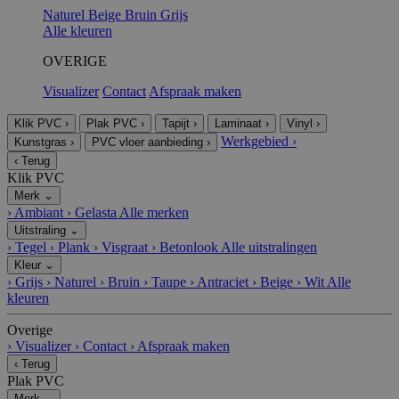
Naturel
Beige
Bruin
Grijs
Alle kleuren
OVERIGE
Visualizer
Contact
Afspraak maken
Klik PVC
›
Plak PVC
›
Tapijt
›
Laminaat
›
Vinyl
›
Werkgebied
›
Kunstgras
›
PVC vloer aanbieding
›
‹
Terug
Klik PVC
Merk
⌄
›
Ambiant
›
Gelasta
Alle merken
Uitstraling
⌄
›
Tegel
›
Plank
›
Visgraat
›
Betonlook
Alle uitstralingen
Kleur
⌄
›
Grijs
›
Naturel
›
Bruin
›
Taupe
›
Antraciet
›
Beige
›
Wit
Alle
kleuren
Overige
›
Visualizer
›
Contact
›
Afspraak maken
‹
Terug
Plak PVC
Merk
⌄