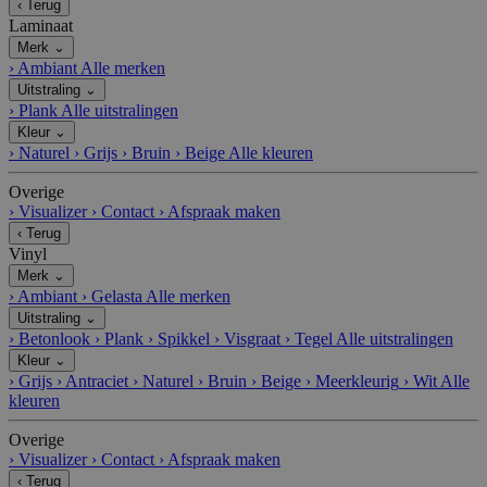
‹
Terug
Laminaat
Merk
⌄
›
Ambiant
Alle merken
Uitstraling
⌄
›
Plank
Alle uitstralingen
Kleur
⌄
›
Naturel
›
Grijs
›
Bruin
›
Beige
Alle kleuren
Overige
›
Visualizer
›
Contact
›
Afspraak maken
‹
Terug
Vinyl
Merk
⌄
›
Ambiant
›
Gelasta
Alle merken
Uitstraling
⌄
›
Betonlook
›
Plank
›
Spikkel
›
Visgraat
›
Tegel
Alle uitstralingen
Kleur
⌄
›
Grijs
›
Antraciet
›
Naturel
›
Bruin
›
Beige
›
Meerkleurig
›
Wit
Alle
kleuren
Overige
›
Visualizer
›
Contact
›
Afspraak maken
‹
Terug