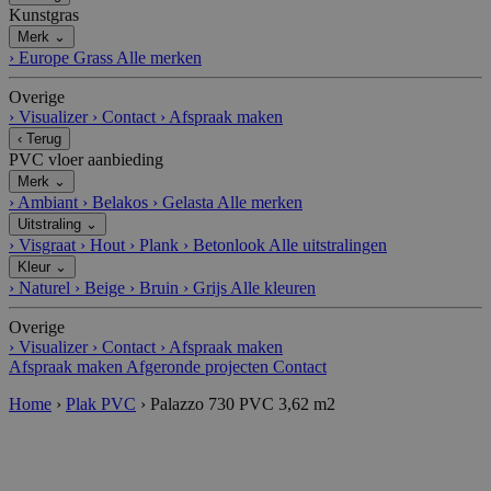
Kunstgras
Merk
⌄
›
Europe Grass
Alle merken
Overige
›
Visualizer
›
Contact
›
Afspraak maken
‹
Terug
PVC vloer aanbieding
Merk
⌄
›
Ambiant
›
Belakos
›
Gelasta
Alle merken
Uitstraling
⌄
›
Visgraat
›
Hout
›
Plank
›
Betonlook
Alle uitstralingen
Kleur
⌄
›
Naturel
›
Beige
›
Bruin
›
Grijs
Alle kleuren
Overige
›
Visualizer
›
Contact
›
Afspraak maken
Afspraak maken
Afgeronde projecten
Contact
Home
›
Plak PVC
›
Palazzo 730 PVC 3,62 m2