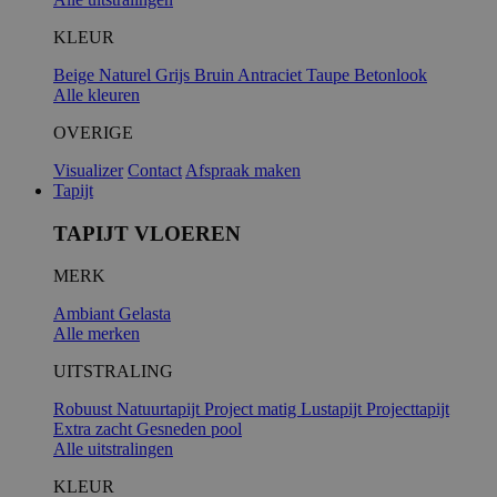
KLEUR
Beige
Naturel
Grijs
Bruin
Antraciet
Taupe
Betonlook
Alle kleuren
OVERIGE
Visualizer
Contact
Afspraak maken
Tapijt
TAPIJT VLOEREN
MERK
Ambiant
Gelasta
Alle merken
UITSTRALING
Robuust
Natuurtapijt
Project matig
Lustapijt
Projecttapijt
Extra zacht
Gesneden pool
Alle uitstralingen
KLEUR