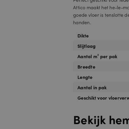
Attico maakt het he-le-ma
goede vloer is tenslotte de
handen.
Dikte
Slijtlaag
Aantal m² per pak
Breedte
Lengte
Aantal in pak
Geschikt voor vloerve
Bekijk he