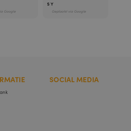
S Y
Carlie
via Google
Geplaatst via Google
Gepla
identificator
rssessies te
mer, hoe het
is het behouden
RMATIE
SOCIAL MEDIA
bank
hrijving