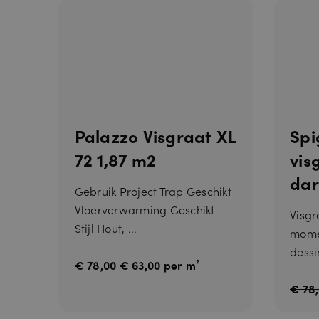
Naam
Palazzo Visgraat XL
Spi
__cf_bm
72 1,87 m2
vis
dar
Gebruik Project Trap Geschikt
Vloerverwarming Geschikt
Visgr
Stijl Hout, ...
mome
dessi
€ 78,00
€ 63,00 per m²
€ 78