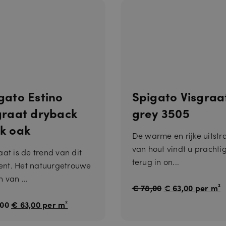
n
V
bi
er
e
v
d
al
er
Omschrijving
d
/
a
D
tu
o
m
m
ei
n
gato Estino
Spigato Visgraa
3
Deze cookie wordt gebruikt om onderscheid te maken tussen mensen en bot
Cl
0
gunstig voor de website, om geldige rapporten te kunnen maken over het
o
graat dryback
grey 3505
m
hun website.
u
in
df
k oak
ut
l
e
De warme en rijke uitstr
a
n
re
van hout vindt u prachti
aat is de trend van dit
In
terug in on...
c.
nt. Het natuurgetrouwe
.c
n van ...
al
e
€ 78,00
€ 63,00 per m²
n
dl
,00
€ 63,00 per m²
y.
c
o