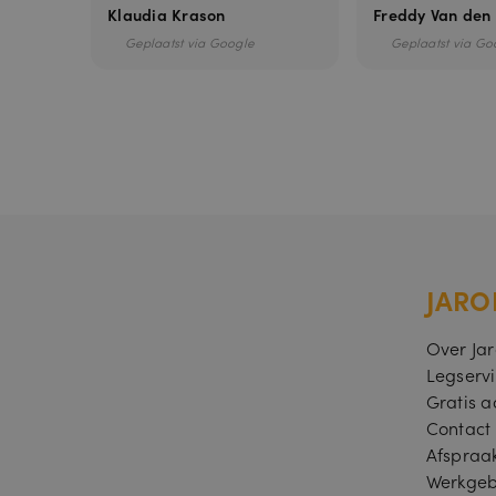
Klaudia Krason
Freddy Van den
Geplaatst via Google
Geplaatst via Go
PHPSESSID
JARO
Over Ja
Legserv
Gratis a
Naam
Contact
pbid
Afspraa
Naam
Werkgeb
last_pysTraffi