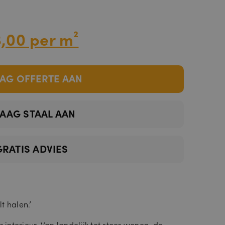
,00 per m²
AG OFFERTE AAN
AAG STAAL AAN
GRATIS ADVIES
lt halen.’
r interieur. Van landelijk tot stoer wonen, de