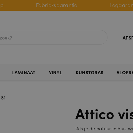
lp
Fabrieksgarantie
Leggaran
AFS
LAMINAAT
VINYL
KUNSTGRAS
VLOER
 81
Attico vi
‘Als je de natuur in huis wi