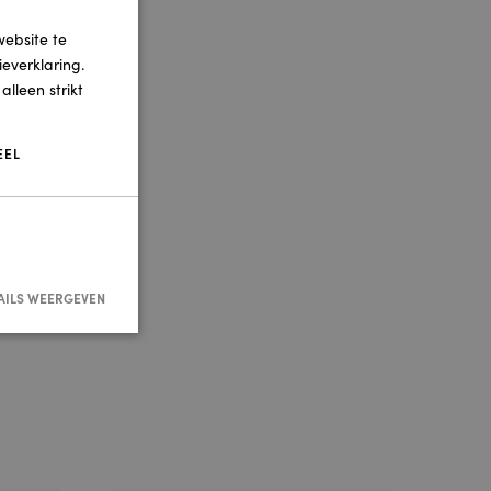
website te
everklaring.
lleen strikt
EEL
AILS WEERGEVEN
nmelding en