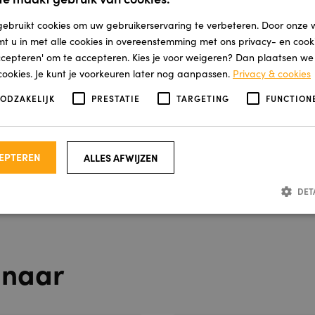
ebruikt cookies om uw gebruikerservaring te verbeteren. Door onze 
mt u in met alle cookies in overeenstemming met ons privacy- en cooki
accepteren' om te accepteren. Kies je voor weigeren? Dan plaatsen we a
cookies. Je kunt je voorkeuren later nog aanpassen.
Privacy & cookies
OODZAKELIJK
PRESTATIE
TARGETING
FUNCTION
CEPTEREN
ALLES AFWIJZEN
DET
Strikt noodzakelijk
Prestatie
Targeting
Functioneel
 naar
ijke cookies maken de kernfunctionaliteiten van de website mogelijk, zoals gebruikersaa
e website kan niet goed worden gebruikt zonder de strikt noodzakelijke cookies.
A
a