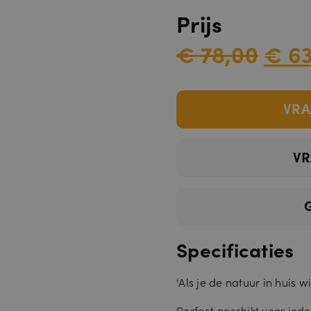
Prijs
€ 78,00
€ 63
VRA
VR
Specificaties
‘Als je de natuur in huis wi
Perfect geschikt voor iede