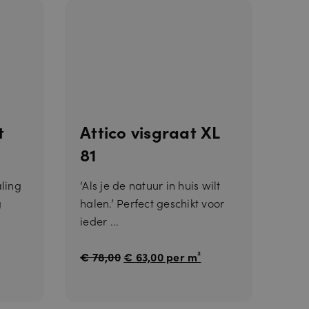
t
Attico visgraat XL
s. Dit is
 gebruik van
81
aling
‘Als je de natuur in huis wilt
g
halen.’ Perfect geschikt voor
ieder ...
€ 78,00
€ 63,00 per m²