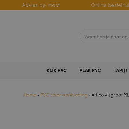
Advies op maat
Online bestelhu
KLIK PVC
PLAK PVC
TAPIJT
Home
›
PVC vloer aanbieding
›
Attico visgraat XL