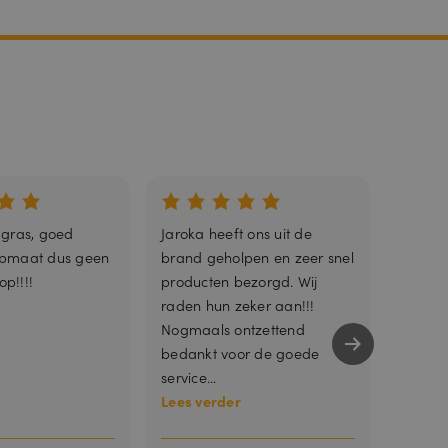
trouwd
 gras, goed
Jaroka heeft ons uit de
Fijn g
opmaat dus geen
brand geholpen en zeer snel
op!!!!
producten bezorgd. Wij
raden hun zeker aan!!!
nneer deze
Nogmaals ontzettend
bedankt voor de goede
service...
Lees verder