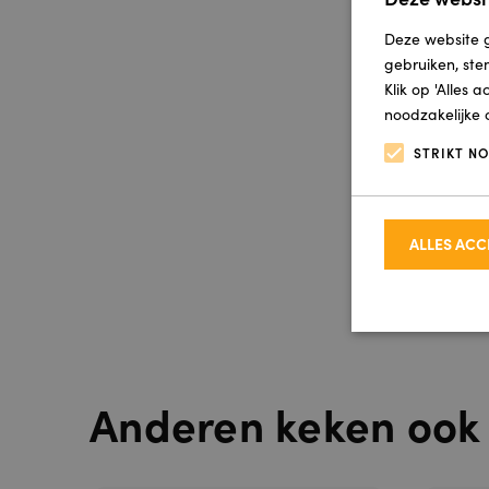
Deze website g
gebruiken, ste
Klik op 'Alles 
noodzakelijke 
STRIKT N
ALLES AC
Anderen keken ook
Strikt noodzakel
accountbeheer. D