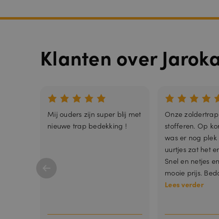
__cfruid
Klanten over Jarok
Mij ouders zijn super blij met
Onze zoldertrap
nieuwe trap bedekking !
stofferen. Op kor
was er nog plek
uurtjes zat het e
_GRECAPTCH
Snel en netjes e
mooie prijs. Beda
Lees verder