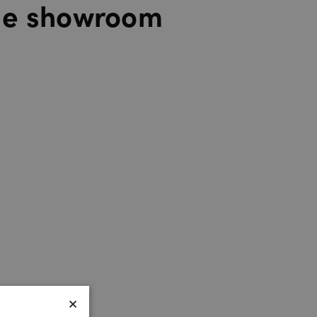
de showroom
×