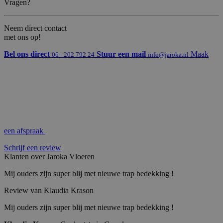
Vragen?
e
n
L
d
L
e
C
n
Neem direct contact
w
met ons op!
w
w
.g
Bel ons direct
Stuur een mail
Maak
06 - 202 792 24
info@jaroka.nl
o
o
gl
e.
c
o
m
PHPSESSID
P
S
Cookie gegenereerd door applicaties op
H
es
basis van de PHP-taal. Dit is een
P.
si
identificator voor algemene doeleinden
een afspraak
n
e
die wordt gebruikt om variabelen van
et
gebruikerssessies te onderhouden. Het is
Schrijf een review
ja
normaal gesproken een willekeurig
r
gegenereerd nummer, hoe het wordt
Klanten over Jaroka Vloeren
o
gebruikt, kan specifiek zijn voor de site,
k
maar een goed voorbeeld is het
Mij ouders zijn super blij met nieuwe trap bedekking !
a.
behouden van een ingelogde status voor
nl
een gebruiker tussen pagina's.
Review van Klaudia Krason
Mij ouders zijn super blij met nieuwe trap bedekking !
Aanbieder /
Vervaldatu
Omschrijv