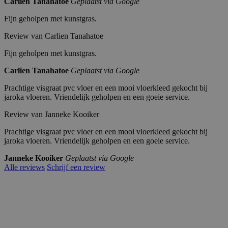
Carlien Tanahatoe
Geplaatst via Google
li
c
k.
Fijn geholpen met kunstgras.
n
et
Review van Carlien Tanahatoe
_pin_unauth
Pi
1
Registreert een unieke ID die de gebruiker
nt
ja
identificeert en herkent. Wordt gebruikt voor
Fijn geholpen met kunstgras.
er
ar
gerichte advertenties.
es
Carlien Tanahatoe
Geplaatst via Google
t
In
c.
Prachtige visgraat pvc vloer en een mooi vloerkleed gekocht bij
.j
jaroka vloeren. Vriendelijk geholpen en een goeie service.
ar
o
Review van Janneke Kooiker
k
a.
nl
Prachtige visgraat pvc vloer en een mooi vloerkleed gekocht bij
jaroka vloeren. Vriendelijk geholpen en een goeie service.
Janneke Kooiker
Geplaatst via Google
Alle reviews
Schrijf een review