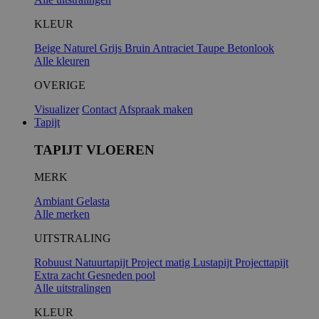
KLEUR
Beige
Naturel
Grijs
Bruin
Antraciet
Taupe
Betonlook
Alle kleuren
OVERIGE
Visualizer
Contact
Afspraak maken
Tapijt
TAPIJT VLOEREN
MERK
Ambiant
Gelasta
Alle merken
UITSTRALING
Robuust
Natuurtapijt
Project matig
Lustapijt
Projecttapijt
Extra zacht
Gesneden pool
Alle uitstralingen
KLEUR