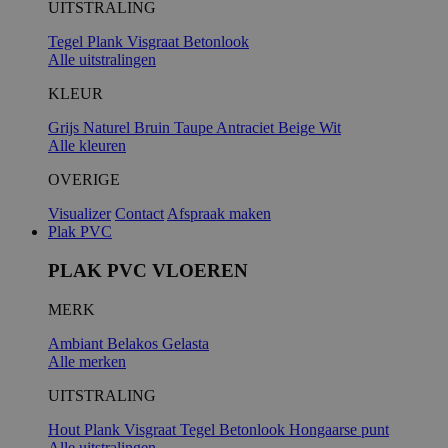
UITSTRALING
Tegel
Plank
Visgraat
Betonlook
Alle uitstralingen
KLEUR
Grijs
Naturel
Bruin
Taupe
Antraciet
Beige
Wit
Alle kleuren
OVERIGE
Visualizer
Contact
Afspraak maken
Plak PVC
PLAK PVC VLOEREN
MERK
Ambiant
Belakos
Gelasta
Alle merken
UITSTRALING
Hout
Plank
Visgraat
Tegel
Betonlook
Hongaarse punt
Alle uitstralingen