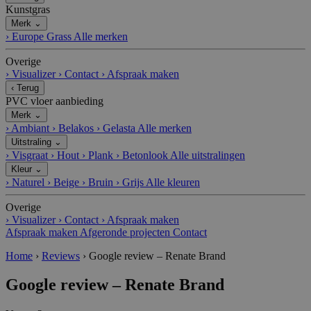
n
Kunstgras
dl
y.
Merk
⌄
c
›
Europe Grass
Alle merken
o
m
Overige
__cfruid
C
S
Cookie geassocieerd met sites die
›
Visualizer
›
Contact
›
Afspraak maken
lo
es
CloudFlare gebruiken, gebruikt om
‹
Terug
u
si
vertrouwd webverkeer te identificeren.
d
e
PVC vloer aanbieding
fl
Merk
⌄
a
›
Ambiant
›
Belakos
›
Gelasta
Alle merken
r
e
Uitstraling
⌄
I
›
Visgraat
›
Hout
›
Plank
›
Betonlook
Alle uitstralingen
n
c.
Kleur
⌄
.c
›
Naturel
›
Beige
›
Bruin
›
Grijs
Alle kleuren
al
e
Overige
n
dl
›
Visualizer
›
Contact
›
Afspraak maken
y.
Afspraak maken
Afgeronde projecten
Contact
c
o
Home
›
Reviews
›
Google review – Renate Brand
m
_GRECAPTCHA
G
6
Google reCAPTCHA plaatst een
Google review – Renate Brand
o
m
noodzakelijke cookie (_GRECAPTCHA)
o
a
wanneer deze wordt uitgevoerd met het
gl
a
oog op de risicoanalyse.