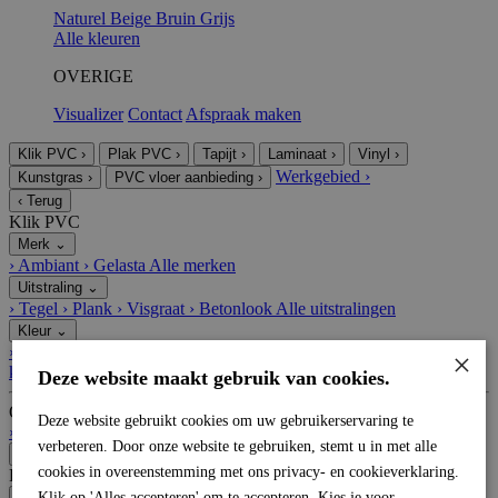
Naturel
Beige
Bruin
Grijs
Alle kleuren
OVERIGE
Visualizer
Contact
Afspraak maken
Klik PVC
›
Plak PVC
›
Tapijt
›
Laminaat
›
Vinyl
›
Werkgebied
›
Kunstgras
›
PVC vloer aanbieding
›
‹
Terug
Klik PVC
Merk
⌄
›
Ambiant
›
Gelasta
Alle merken
Uitstraling
⌄
›
Tegel
›
Plank
›
Visgraat
›
Betonlook
Alle uitstralingen
Kleur
⌄
›
Grijs
›
Naturel
›
Bruin
›
Taupe
›
Antraciet
›
Beige
›
Wit
Alle
×
kleuren
Deze website maakt gebruik van cookies.
Overige
Deze website gebruikt cookies om uw gebruikerservaring te
›
Visualizer
›
Contact
›
Afspraak maken
verbeteren. Door onze website te gebruiken, stemt u in met alle
‹
Terug
cookies in overeenstemming met ons privacy- en cookieverklaring.
Plak PVC
Merk
Klik op 'Alles accepteren' om te accepteren. Kies je voor
⌄