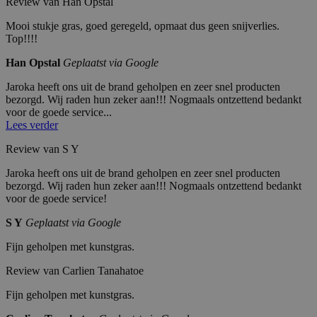
Review van Han Opstal
L
a
cookie wordt gebruikt om unieke
L
a
gebruikers te onderscheiden door
_fbp
M
3
Gebruikt door Facebook om een reeks
Mooi stukje gras, goed geregeld, opmaat dus geen snijverlies.
C
n
een willekeurig gegenereerd
et
m
advertentieproducten te leveren, zoals
Top!!!!
.j
d
nummer toe te wijzen als klant-ID.
a
a
realtime bieden van externe adverteerders
ar
Het is opgenomen in elk
Pl
a
o
paginaverzoek op een site en wordt
at
n
Han Opstal
Geplaatst via Google
k
gebruikt om bezoekers-, sessie- en
fo
d
a.
campagnegegevens te berekenen
r
e
Jaroka heeft ons uit de brand geholpen en zeer snel producten
nl
voor de analyserapporten van de
m
n
site.
bezorgd. Wij raden hun zeker aan!!! Nogmaals ontzettend bedankt
In
c.
voor de goede service...
_ga_V44RLC901K
.j
1
Deze cookie wordt gebruikt door
.j
Lees verder
ar
ja
Google Analytics om de sessiestatus
ar
o
ar
te behouden.
o
Review van S Y
k
1
k
a.
m
a.
nl
a
nl
Jaroka heeft ons uit de brand geholpen en zeer snel producten
a
bezorgd. Wij raden hun zeker aan!!! Nogmaals ontzettend bedankt
n
IDE
G
1
Deze cookie wordt ingesteld door
voor de goede service!
d
o
ja
Doubleclick en voert informatie uit over hoe
o
ar
de eindgebruiker de website gebruikt en over
gl
1
eventuele advertenties die de eindgebruiker
S Y
Geplaatst via Google
e
m
heeft gezien voordat hij de genoemde website
L
a
bezocht.
Fijn geholpen met kunstgras.
L
a
C
n
.d
d
Review van Carlien Tanahatoe
o
u
Fijn geholpen met kunstgras.
bl
ec