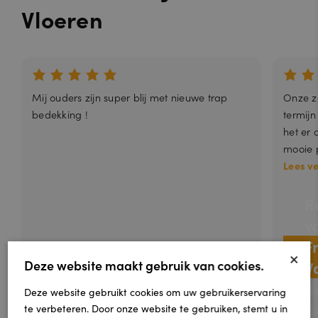
Vloeren
Mij ouders zijn super blij met nieuwe trap
Onze zo
bedekking !
termijn
het er 
mooie p
Lees v
R
v
F
×
Deze website maakt gebruik van cookies.
V
d
Deze website gebruikt cookies om uw gebruikerservaring
B
te verbeteren. Door onze website te gebruiken, stemt u in