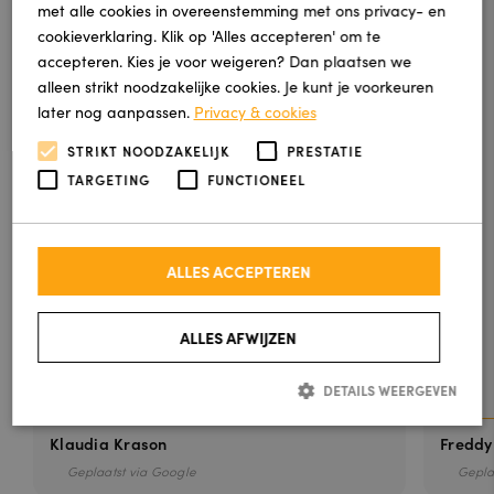
met alle cookies in overeenstemming met ons privacy- en
cookieverklaring. Klik op 'Alles accepteren' om te
accepteren. Kies je voor weigeren? Dan plaatsen we
Review
alleen strikt noodzakelijke cookies. Je kunt je voorkeuren
van
later nog aanpassen.
Privacy & cookies
Klaudia
STRIKT NOODZAKELIJK
PRESTATIE
Krason
TARGETING
FUNCTIONEEL
Mij ouders
zijn super
blij met
nieuwe
ALLES ACCEPTEREN
trap
bedekking
ALLES AFWIJZEN
!
DETAILS WEERGEVEN
Klaudia Krason
Freddy
Strikt noodzakelijk
Prestatie
Targeting
Functioneel
Geplaatst via Google
Gepla