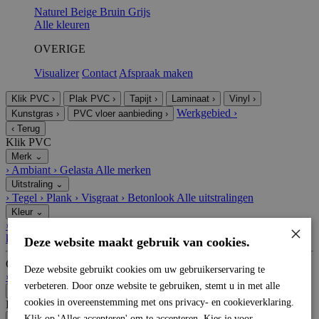
Naturel
Beige
Bruin
Grijs
Alle kleuren
OVERIGE
Visualizer
Contact
Afspraak maken
Klik PVC
›
Plak PVC
›
Tapijt
›
Laminaat
›
Vinyl
›
Werkgebied
›
Kunstgras
›
PVC vloer aanbieding
›
‹
Terug
Klik PVC
Merk
⌄
›
Ambiant
›
Gelasta
Alle merken
Uitstraling
⌄
›
Tegel
›
Plank
›
Visgraat
›
Betonlook
Alle uitstralingen
Kleur
⌄
›
Grijs
›
Naturel
›
Bruin
›
Taupe
›
Antraciet
›
Beige
›
Wit
Alle
×
kleuren
Deze website maakt gebruik van cookies.
Overige
Deze website gebruikt cookies om uw gebruikerservaring te
›
Visualizer
›
Contact
›
Afspraak maken
verbeteren. Door onze website te gebruiken, stemt u in met alle
‹
Terug
cookies in overeenstemming met ons privacy- en cookieverklaring.
Plak PVC
Merk
Klik op 'Alles accepteren' om te accepteren. Kies je voor
⌄