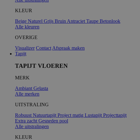
KLEUR
Beige
Naturel
Grijs
Bruin
Antraciet
Taupe
Betonlook
Alle kleuren
OVERIGE
Visualizer
Contact
Afspraak maken
Tapijt
TAPIJT VLOEREN
MERK
Ambiant
Gelasta
Alle merken
UITSTRALING
Robuust
Natuurtapijt
Project matig
Lustapijt
Projecttapijt
Extra zacht
Gesneden pool
Alle uitstralingen
KLEUR