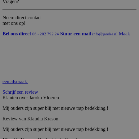
Vragen?
e
n
L
d
L
e
C
n
Neem direct contact
w
met ons op!
w
w
.g
Bel ons direct
Stuur een mail
Maak
06 - 202 792 24
info@jaroka.nl
o
o
gl
e.
c
o
m
PHPSESSID
P
S
Cookie gegenereerd door applicaties op
H
es
basis van de PHP-taal. Dit is een
P.
si
identificator voor algemene doeleinden
een afspraak
n
e
die wordt gebruikt om variabelen van
et
gebruikerssessies te onderhouden. Het is
Schrijf een review
ja
normaal gesproken een willekeurig
r
gegenereerd nummer, hoe het wordt
Klanten over Jaroka Vloeren
o
gebruikt, kan specifiek zijn voor de site,
k
maar een goed voorbeeld is het
Mij ouders zijn super blij met nieuwe trap bedekking !
a.
behouden van een ingelogde status voor
nl
een gebruiker tussen pagina's.
Review van Klaudia Krason
Mij ouders zijn super blij met nieuwe trap bedekking !
Aanbieder /
Vervaldatu
Omschrijv