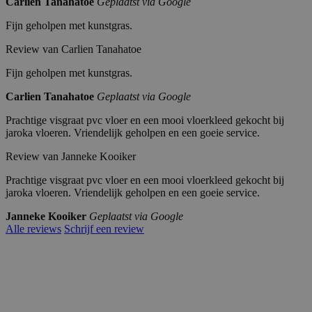
Carlien Tanahatoe
Geplaatst via Google
li
c
k.
Fijn geholpen met kunstgras.
n
et
Review van Carlien Tanahatoe
_pin_unauth
Pi
1
Registreert een unieke ID die de gebruiker
nt
ja
identificeert en herkent. Wordt gebruikt voor
Fijn geholpen met kunstgras.
er
ar
gerichte advertenties.
es
Carlien Tanahatoe
Geplaatst via Google
t
In
c.
Prachtige visgraat pvc vloer en een mooi vloerkleed gekocht bij
.j
jaroka vloeren. Vriendelijk geholpen en een goeie service.
ar
o
Review van Janneke Kooiker
k
a.
nl
Prachtige visgraat pvc vloer en een mooi vloerkleed gekocht bij
jaroka vloeren. Vriendelijk geholpen en een goeie service.
Janneke Kooiker
Geplaatst via Google
Alle reviews
Schrijf een review