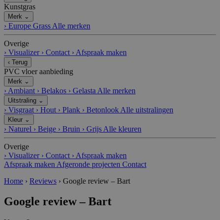
n
Kunstgras
dl
y.
Merk
⌄
c
›
Europe Grass
Alle merken
o
m
Overige
__cfruid
C
S
Cookie geassocieerd met sites die
›
Visualizer
›
Contact
›
Afspraak maken
lo
es
CloudFlare gebruiken, gebruikt om
‹
Terug
u
si
vertrouwd webverkeer te identificeren.
d
e
PVC vloer aanbieding
fl
Merk
⌄
a
›
Ambiant
›
Belakos
›
Gelasta
Alle merken
r
e
Uitstraling
⌄
I
›
Visgraat
›
Hout
›
Plank
›
Betonlook
Alle uitstralingen
n
c.
Kleur
⌄
.c
›
Naturel
›
Beige
›
Bruin
›
Grijs
Alle kleuren
al
e
Overige
n
dl
›
Visualizer
›
Contact
›
Afspraak maken
y.
Afspraak maken
Afgeronde projecten
Contact
c
o
Home
›
Reviews
›
Google review – Bart
m
_GRECAPTCHA
G
6
Google reCAPTCHA plaatst een
Google review – Bart
o
m
noodzakelijke cookie (_GRECAPTCHA)
o
a
wanneer deze wordt uitgevoerd met het
gl
a
oog op de risicoanalyse.