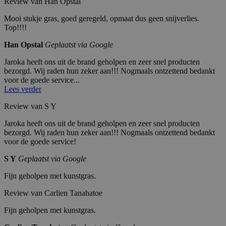
Review van Han Opstal
L
a
cookie wordt gebruikt om unieke
L
a
gebruikers te onderscheiden door
_fbp
M
3
Gebruikt door Facebook om een reeks
Mooi stukje gras, goed geregeld, opmaat dus geen snijverlies.
C
n
een willekeurig gegenereerd
et
m
advertentieproducten te leveren, zoals
Top!!!!
.j
d
nummer toe te wijzen als klant-ID.
a
a
realtime bieden van externe adverteerders
ar
Het is opgenomen in elk
Pl
a
o
paginaverzoek op een site en wordt
at
n
Han Opstal
Geplaatst via Google
k
gebruikt om bezoekers-, sessie- en
fo
d
a.
campagnegegevens te berekenen
r
e
Jaroka heeft ons uit de brand geholpen en zeer snel producten
nl
voor de analyserapporten van de
m
n
site.
bezorgd. Wij raden hun zeker aan!!! Nogmaals ontzettend bedankt
In
c.
voor de goede service...
_ga_V44RLC901K
.j
1
Deze cookie wordt gebruikt door
.j
Lees verder
ar
ja
Google Analytics om de sessiestatus
ar
o
ar
te behouden.
o
Review van S Y
k
1
k
a.
m
a.
nl
a
nl
Jaroka heeft ons uit de brand geholpen en zeer snel producten
a
bezorgd. Wij raden hun zeker aan!!! Nogmaals ontzettend bedankt
n
IDE
G
1
Deze cookie wordt ingesteld door
voor de goede service!
d
o
ja
Doubleclick en voert informatie uit over hoe
o
ar
de eindgebruiker de website gebruikt en over
gl
1
eventuele advertenties die de eindgebruiker
S Y
Geplaatst via Google
e
m
heeft gezien voordat hij de genoemde website
L
a
bezocht.
Fijn geholpen met kunstgras.
L
a
C
n
.d
d
Review van Carlien Tanahatoe
o
u
Fijn geholpen met kunstgras.
bl
ec