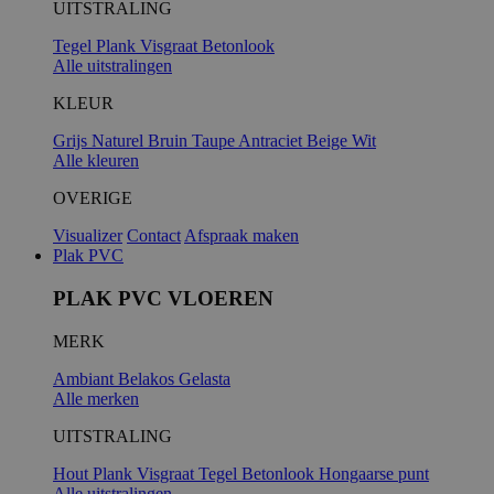
UITSTRALING
Tegel
Plank
Visgraat
Betonlook
Alle uitstralingen
KLEUR
Grijs
Naturel
Bruin
Taupe
Antraciet
Beige
Wit
Alle kleuren
OVERIGE
Visualizer
Contact
Afspraak maken
Plak PVC
PLAK PVC VLOEREN
MERK
Ambiant
Belakos
Gelasta
Alle merken
UITSTRALING
Hout
Plank
Visgraat
Tegel
Betonlook
Hongaarse punt
Alle uitstralingen