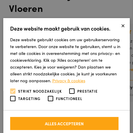
Vloeren
×
Deze website maakt gebruik van cookies.
Deze website gebruikt cookies om uw gebruikerservaring
Mij ouders zijn super blij met nieuwe trap
Onze zo
te verbeteren. Door onze website te gebruiken, stemt u in
bedekking !
termijn
met alle cookies in overeenstemming met ons privacy- en
het er 
cookieverklaring. Klik op 'Alles accepteren' om te
mooie p
accepteren. Kies je voor weigeren? Dan plaatsen we
Lees v
alleen strikt noodzakelijke cookies. Je kunt je voorkeuren
later nog aanpassen.
Privacy & cookies
Klaudia Krason
Freddy
STRIKT NOODZAKELIJK
PRESTATIE
Geplaatst via Google
Gepla
TARGETING
FUNCTIONEEL
ALLE REVIEWS
ALLES ACCEPTEREN