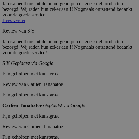
C
n
een willekeurig gegenereerd
et
m
advertentieproducten te leveren, zoals
Jaroka heeft ons uit de brand geholpen en zeer snel producten
.j
d
nummer toe te wijzen als klant-ID.
a
a
realtime bieden van externe adverteerders
bezorgd. Wij raden hun zeker aan!!! Nogmaals ontzettend bedankt
ar
Het is opgenomen in elk
Pl
a
voor de goede service...
o
paginaverzoek op een site en wordt
at
n
k
gebruikt om bezoekers-, sessie- en
fo
d
Lees verder
a.
campagnegegevens te berekenen
r
e
nl
voor de analyserapporten van de
m
n
Review van S Y
site.
In
c.
_ga_V44RLC901K
.j
1
Deze cookie wordt gebruikt door
Jaroka heeft ons uit de brand geholpen en zeer snel producten
.j
ar
ja
Google Analytics om de sessiestatus
ar
bezorgd. Wij raden hun zeker aan!!! Nogmaals ontzettend bedankt
o
ar
te behouden.
o
voor de goede service!
k
1
k
a.
m
a.
nl
a
S Y
Geplaatst via Google
nl
a
n
IDE
G
1
Deze cookie wordt ingesteld door
Fijn geholpen met kunstgras.
d
o
ja
Doubleclick en voert informatie uit over hoe
o
ar
de eindgebruiker de website gebruikt en over
Review van Carlien Tanahatoe
gl
1
eventuele advertenties die de eindgebruiker
e
m
heeft gezien voordat hij de genoemde website
L
a
bezocht.
Fijn geholpen met kunstgras.
L
a
C
n
Carlien Tanahatoe
Geplaatst via Google
.d
d
o
u
Fijn geholpen met kunstgras.
bl
ec
Review van Carlien Tanahatoe
li
c
Fijn geholpen met kunstgras.
k.