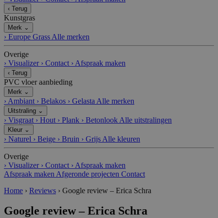
c
‹
Terug
o
Kunstgras
m
Merk
⌄
__cfruid
C
S
Cookie geassocieerd met sites die
›
Europe Grass
Alle merken
lo
es
CloudFlare gebruiken, gebruikt om
u
si
vertrouwd webverkeer te identificeren.
d
e
Overige
fl
›
Visualizer
›
Contact
›
Afspraak maken
a
‹
Terug
r
e
PVC vloer aanbieding
I
Merk
⌄
n
c.
›
Ambiant
›
Belakos
›
Gelasta
Alle merken
.c
Uitstraling
⌄
al
›
Visgraat
›
Hout
›
Plank
›
Betonlook
Alle uitstralingen
e
n
Kleur
⌄
dl
›
Naturel
›
Beige
›
Bruin
›
Grijs
Alle kleuren
y.
c
o
Overige
m
›
Visualizer
›
Contact
›
Afspraak maken
Afspraak maken
Afgeronde projecten
Contact
_GRECAPTCHA
G
6
Google reCAPTCHA plaatst een
o
m
noodzakelijke cookie (_GRECAPTCHA)
o
a
wanneer deze wordt uitgevoerd met het
Home
›
Reviews
›
Google review – Erica Schra
gl
a
oog op de risicoanalyse.
e
n
Google review – Erica Schra
L
d
L
e