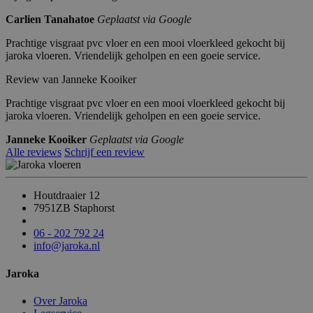
n
et
Carlien Tanahatoe
Geplaatst via Google
_pin_unauth
Pi
1
Registreert een unieke ID die de gebruiker
Prachtige visgraat pvc vloer en een mooi vloerkleed gekocht bij
nt
ja
identificeert en herkent. Wordt gebruikt voor
jaroka vloeren. Vriendelijk geholpen en een goeie service.
er
ar
gerichte advertenties.
es
t
Review van Janneke Kooiker
In
c.
Prachtige visgraat pvc vloer en een mooi vloerkleed gekocht bij
.j
ar
jaroka vloeren. Vriendelijk geholpen en een goeie service.
o
k
Janneke Kooiker
Geplaatst via Google
a.
Alle reviews
Schrijf een review
nl
Houtdraaier 12
7951ZB Staphorst
06 - 202 792 24
info@jaroka.nl
Jaroka
Over Jaroka