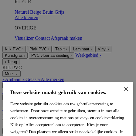
KLEUR
Naturel
Beige
Bruin
Grijs
Alle kleuren
OVERIGE
Visualizer
Contact
Afspraak maken
Klik PVC
›
Plak PVC
›
Tapijt
›
Laminaat
›
Vinyl
›
Werkgebied
›
Kunstgras
›
PVC vloer aanbieding
›
‹
Terug
Klik PVC
Merk
⌄
›
Ambiant
›
Gelasta
Alle merken
Uitstraling
⌄
×
›
Tegel
›
Plank
›
Visgraat
›
Betonlook
Alle uitstralingen
Deze website maakt gebruik van cookies.
Kleur
⌄
›
Grijs
›
Naturel
›
Bruin
›
Taupe
›
Antraciet
›
Beige
›
Wit
Alle
Deze website gebruikt cookies om uw gebruikerservaring te
kleuren
verbeteren. Door onze website te gebruiken, stemt u in met alle
cookies in overeenstemming met ons privacy- en cookieverklaring.
Overige
›
Visualizer
›
Contact
›
Afspraak maken
Klik op 'Alles accepteren' om te accepteren. Kies je voor
‹
Terug
weigeren? Dan plaatsen we alleen strikt noodzakelijke cookies. Je