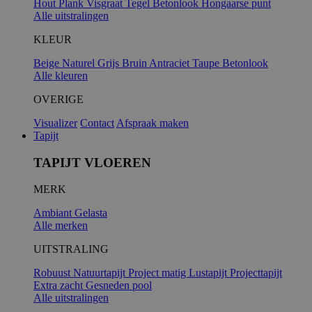
Hout
Plank
Visgraat
Tegel
Betonlook
Hongaarse punt
Alle uitstralingen
KLEUR
Beige
Naturel
Grijs
Bruin
Antraciet
Taupe
Betonlook
Alle kleuren
OVERIGE
Visualizer
Contact
Afspraak maken
Tapijt
TAPIJT VLOEREN
MERK
Ambiant
Gelasta
Alle merken
UITSTRALING
Robuust
Natuurtapijt
Project matig
Lustapijt
Projecttapijt
Extra zacht
Gesneden pool
Alle uitstralingen