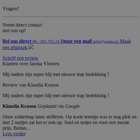
C
n
w
Vragen?
w
w
.g
Neem direct contact
o
o
met ons op!
gl
e.
Bel ons direct
Stuur een mail
Maak
06 - 202 792 24
info@jaroka.nl
c
o
een afspraak
m
Schrijf een review
PHPSESSID
P
S
Cookie gegenereerd door applicaties op
Klanten over Jaroka Vloeren
H
es
basis van de PHP-taal. Dit is een
P.
si
identificator voor algemene doeleinden
n
e
die wordt gebruikt om variabelen van
Mij ouders zijn super blij met nieuwe trap bedekking !
et
gebruikerssessies te onderhouden. Het is
ja
normaal gesproken een willekeurig
Review van Klaudia Krason
r
gegenereerd nummer, hoe het wordt
o
gebruikt, kan specifiek zijn voor de site,
Mij ouders zijn super blij met nieuwe trap bedekking !
k
maar een goed voorbeeld is het
a.
behouden van een ingelogde status voor
nl
een gebruiker tussen pagina's.
Klaudia Krason
Geplaatst via Google
Onze zoldertrap laten stofferen. Op korte termijn was er nog plek en
met 2 uurtjes zat het er ook op. Snel en netjes en voor een mooie
prijs. Bedan...
Aanbieder /
Vervaldatu
Omschrijv
Naam
A
Domein
m
ing
Lees verder
a