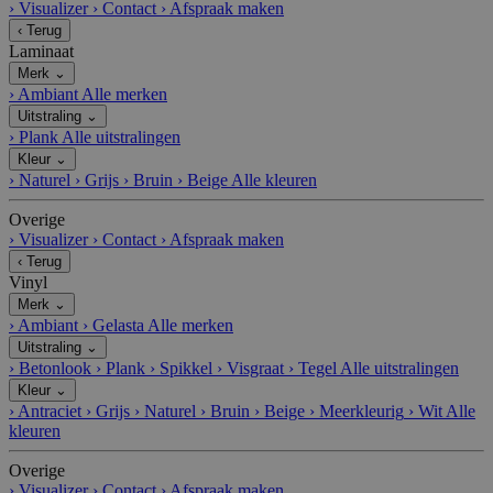
›
Visualizer
›
Contact
›
Afspraak maken
n
V
‹
Terug
bi
e
Laminaat
e
r
d
v
Merk
⌄
e
al
›
Ambiant
Alle merken
Naam
Omschrijving
r
d
Uitstraling
⌄
/
a
›
Plank
Alle uitstralingen
D
t
o
u
Kleur
⌄
m
m
›
Naturel
›
Grijs
›
Bruin
›
Beige
Alle kleuren
ei
n
Overige
›
Visualizer
›
Contact
›
Afspraak maken
__cf_bm
C
3
Deze cookie wordt gebruikt om
lo
0
onderscheid te maken tussen mensen en
‹
Terug
u
m
bots. Dit is gunstig voor de website, om
Vinyl
d
in
geldige rapporten te kunnen maken over
fl
ut
het gebruik van hun website.
Merk
⌄
a
e
›
Ambiant
›
Gelasta
Alle merken
r
n
Uitstraling
⌄
e
I
›
Betonlook
›
Plank
›
Spikkel
›
Visgraat
›
Tegel
Alle uitstralingen
n
Kleur
⌄
c.
›
Antraciet
›
Grijs
›
Naturel
›
Bruin
›
Beige
›
Meerkleurig
›
Wit
Alle
.c
al
kleuren
e
n
Overige
dl
y.
›
Visualizer
›
Contact
›
Afspraak maken