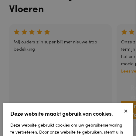
Vloeren
Mij ouders zijn super blij met nieuwe trap
Onze zo
bedekking !
termijn
het er 
mooie p
Lees v
R
v
F
×
Deze website maakt gebruik van cookies.
V
d
Deze website gebruikt cookies om uw gebruikerservaring
B
te verbeteren. Door onze website te gebruiken, stemt u in