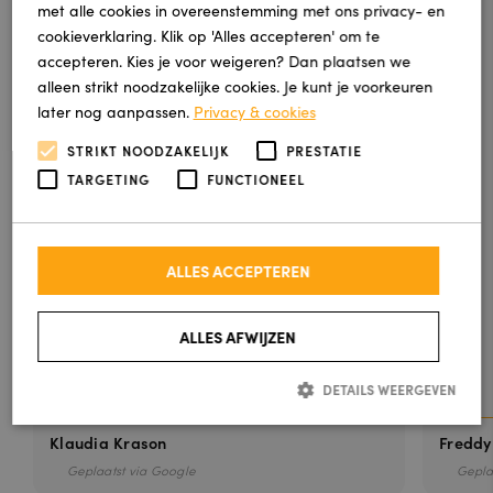
met alle cookies in overeenstemming met ons privacy- en
cookieverklaring. Klik op 'Alles accepteren' om te
accepteren. Kies je voor weigeren? Dan plaatsen we
Review
alleen strikt noodzakelijke cookies. Je kunt je voorkeuren
van
later nog aanpassen.
Privacy & cookies
Klaudia
STRIKT NOODZAKELIJK
PRESTATIE
Krason
TARGETING
FUNCTIONEEL
Mij ouders
zijn super
blij met
nieuwe
ALLES ACCEPTEREN
trap
bedekking
ALLES AFWIJZEN
!
DETAILS WEERGEVEN
Klaudia Krason
Freddy
Strikt noodzakelijk
Prestatie
Targeting
Functioneel
Geplaatst via Google
Gepla