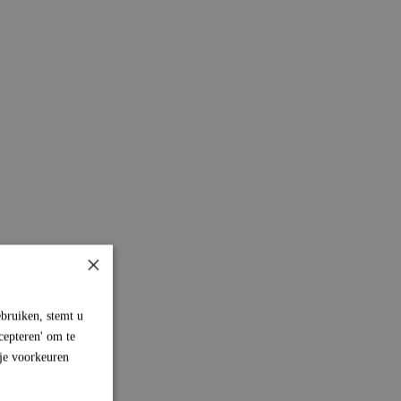
×
bruiken, stemt u
cepteren' om te
 je voorkeuren