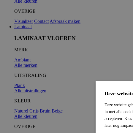
Alle kleuren
OVERIGE
Visualizer
Contact
Afspraak maken
Laminaat
LAMINAAT VLOEREN
MERK
Ambiant
Alle merken
UITSTRALING
Plank
Alle uitstralingen
Deze websit
KLEUR
Deze website geb
Naturel
Grijs
Bruin
Beige
in met alle cook
Alle kleuren
accepteren. Kies
later nog aanpas
OVERIGE