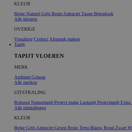
KLEUR
Beige
Naturel
Grijs
Bruin
Antraciet
Taupe
Betonlook
Alle kleuren
OVERIGE
Visualizer
Contact
Afspraak maken
Tapijt
TAPIJT VLOEREN
MERK
Ambiant
Gelasta
Alle merken
UITSTRALING
Robuust
Natuurtapijt
Project matig
Lustapijt
Projecttapijt
Extra
Alle uitstralingen
KLEUR
Beige
Grijs
Antraciet
Groen
Bruin
Terra
Blauw
Rood
Zwart
Wi