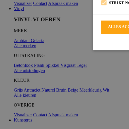
STRIKT 
Visualizer
Contact
Afspraak maken
Vinyl
VINYL VLOEREN
ALLES AC
MERK
Ambiant
Gelasta
Alle merken
UITSTRALING
Betonlook
Plank
Spikkel
Visgraat
Tegel
Alle uitstralingen
Strikt noodzakeli
De website kan ni
KLEUR
Grijs
Antraciet
Naturel
Bruin
Beige
Meerkleurig
Wit
Alle kleuren
OVERIGE
Naam
Visualizer
Contact
Afspraak maken
Kunstgras