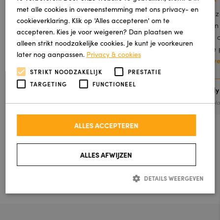
met alle cookies in overeenstemming met ons privacy- en
Mij ouders zijn super blij met nieuwe trap
Onze zo
cookieverklaring. Klik op 'Alles accepteren' om te
bedekking !
termijn
accepteren. Kies je voor weigeren? Dan plaatsen we
het er 
alleen strikt noodzakelijke cookies. Je kunt je voorkeuren
mooie p
later nog aanpassen.
Privacy & cookies
Lees v
STRIKT NOODZAKELIJK
PRESTATIE
TARGETING
FUNCTIONEEL
Klaudia Krason
Freddy
Geplaatst via Google
Gepla
ALLES ACCEPTEREN
ALLE REVIEWS
ALLES AFWIJZEN
SCHRIJF EEN REVIEW
DETAILS WEERGEVEN
Strikt noodzakelijk
Prestatie
Targeting
Functioneel