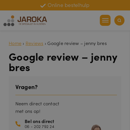
Online bestelhulp
Advies op maat
Home
›
Reviews
›
Google review – jenny bres
Google review – jenny
bres
Vragen?
Neem direct contact
met ons op!
Bel ons direct
06 - 202 792 24