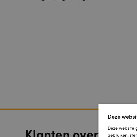
Deze websit
Deze website g
Klanten over Jarok
gebruiken, ste