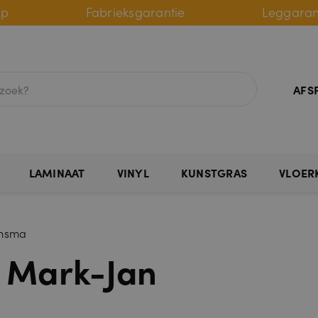
lp
Fabrieksgarantie
Leggaran
AFS
LAMINAAT
VINYL
KUNSTGRAS
VLOER
omsma
– Mark-Jan