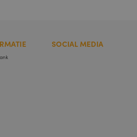
s. Dit is
RMATIE
SOCIAL MEDIA
 gebruik van
bank
trouwd