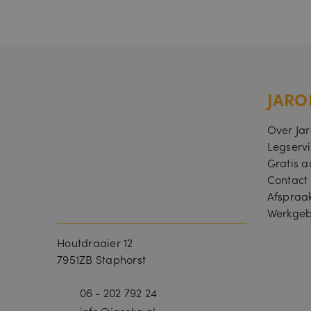
Naam
__cf_bm
JARO
Over Ja
Legserv
Gratis a
Contact
Afspraa
Werkgeb
Houtdraaier 12
7951ZB Staphorst
__cfruid
06 - 202 792 24