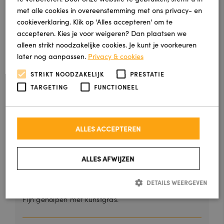
met alle cookies in overeenstemming met ons privacy- en
Geplaatst via Google
cookieverklaring. Klik op 'Alles accepteren' om te
accepteren. Kies je voor weigeren? Dan plaatsen we
alleen strikt noodzakelijke cookies. Je kunt je voorkeuren
later nog aanpassen.
Privacy & cookies
Jaroka heeft ons uit de brand geholpen en zeer snel
producten bezorgd. Wij raden hun zeker aan!!!
STRIKT NOODZAKELIJK
PRESTATIE
Nogmaals ontzettend bedankt voor de goede
TARGETING
FUNCTIONEEL
service...
Lees verder
ALLES ACCEPTEREN
S Y
Geplaatst via Google
ALLES AFWIJZEN
DETAILS WEERGEVEN
Fijn geholpen met kunstgras.
Strikt noodzakelijk
Prestatie
Targeting
Functioneel