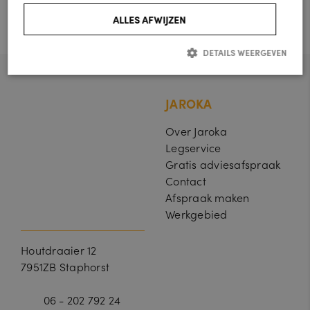
SCHRIJF EEN REVIEW
ALLES AFWIJZEN
DETAILS WEERGEVEN
Strikt noodzakelijk
Prestatie
Targeting
Functioneel
JAROKA
Strikt noodzakelijke cookies maken de kernfunctionaliteiten van de
Over Jaroka
website mogelijk, zoals gebruikersaanmelding en accountbeheer. De
website kan niet goed worden gebruikt zonder de strikt noodzakelijke
Legservice
cookies.
Gratis adviesafspraak
A
Contact
a
Afspraak maken
n
V
bi
Werkgebied
er
e
v
d
al
Naam
er
Omschrijving
Houtdraaier 12
d
/
a
7951ZB Staphorst
D
tu
o
m
m
06 - 202 792 24
ei