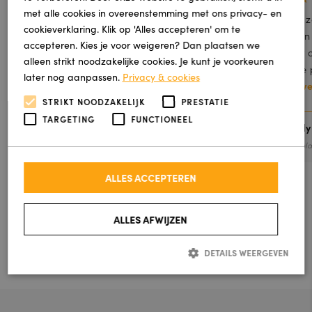
met alle cookies in overeenstemming met ons privacy- en
Mij ouders zijn super blij met nieuwe trap
Onze zo
cookieverklaring. Klik op 'Alles accepteren' om te
bedekking !
termijn
accepteren. Kies je voor weigeren? Dan plaatsen we
het er 
alleen strikt noodzakelijke cookies. Je kunt je voorkeuren
mooie p
later nog aanpassen.
Privacy & cookies
Lees v
STRIKT NOODZAKELIJK
PRESTATIE
TARGETING
FUNCTIONEEL
Klaudia Krason
Freddy
Geplaatst via Google
Gepla
ALLES ACCEPTEREN
ALLE REVIEWS
ALLES AFWIJZEN
SCHRIJF EEN REVIEW
DETAILS WEERGEVEN
Strikt noodzakelijk
Prestatie
Targeting
Functioneel