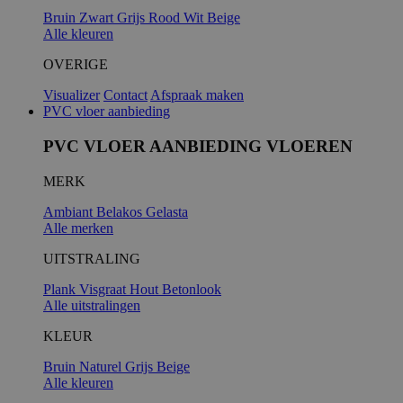
Bruin
Zwart
Grijs
Rood
Wit
Beige
Alle kleuren
_GRECAPTC
OVERIGE
Visualizer
Contact
Afspraak maken
PVC vloer aanbieding
PVC VLOER AANBIEDING VLOEREN
MERK
Ambiant
Belakos
Gelasta
Alle merken
UITSTRALING
PHPSESSID
Plank
Visgraat
Hout
Betonlook
Alle uitstralingen
KLEUR
Bruin
Naturel
Grijs
Beige
Alle kleuren