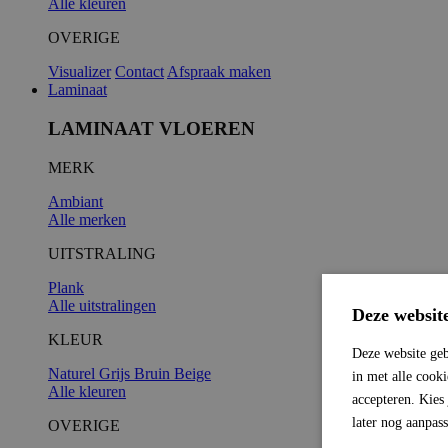
Alle kleuren
OVERIGE
Visualizer
Contact
Afspraak maken
Laminaat
LAMINAAT VLOEREN
MERK
Ambiant
Alle merken
UITSTRALING
Plank
Alle uitstralingen
Deze websit
KLEUR
Deze website geb
Naturel
Grijs
Bruin
Beige
in met alle cook
Alle kleuren
accepteren. Kies
later nog aanpas
OVERIGE