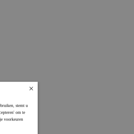
×
bruiken, stemt u
cepteren' om te
 je voorkeuren