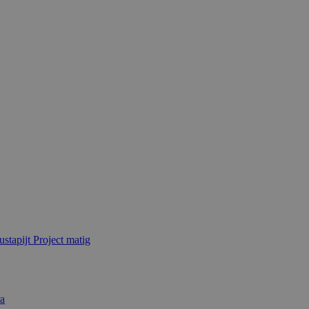
ustapijt
Project matig
ra