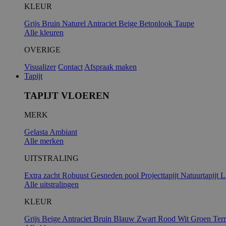
KLEUR
Grijs
Bruin
Naturel
Antraciet
Beige
Betonlook
Taupe
Alle kleuren
OVERIGE
Visualizer
Contact
Afspraak maken
Tapijt
TAPIJT VLOEREN
MERK
Gelasta
Ambiant
Alle merken
UITSTRALING
Extra zacht
Robuust
Gesneden pool
Projecttapijt
Natuurtapijt
L
Alle uitstralingen
KLEUR
Grijs
Beige
Antraciet
Bruin
Blauw
Zwart
Rood
Wit
Groen
Ter