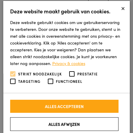
×
regels gaat je kunstgras vele jaren mee.
Deze website maakt gebruik van cookies.
Onderhoud per seizoen
Deze website gebruikt cookies om uw gebruikerservaring
te verbeteren. Door onze website te gebruiken, stemt u in
Door het jaar heen verschilt het onderhoud licht.
met alle cookies in overeenstemming met ons privacy- en
cookieverklaring. Klik op 'Alles accepteren' om te
Onderstaand overzicht houdt het simpel:
accepteren. Kies je voor weigeren? Dan plaatsen we
Lente: borstel de vezels op en geef de mat een
alleen strikt noodzakelijke cookies. Je kunt je voorkeuren
grondige schoonmaakbeurt na de winter.
later nog aanpassen.
Privacy & cookies
Zomer: spoel de mat af bij warm weer of na
STRIKT NOODZAKELIJK
PRESTATIE
intensief gebruik door huisdieren.
TARGETING
FUNCTIONEEL
Herfst: verwijder regelmatig gevallen bladeren,
want dit is hét seizoen voor blad.
Winter: laat sneeuw rustig liggen tot hij smelt,
omdat vegen op bevroren vezels schade geeft.
ALLES ACCEPTEREN
Kunstgras laten leggen
ALLES AFWIJZEN
in Overijssel, Drenthe en