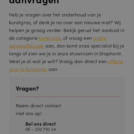
u
in
website, om geldige rapporten te
d
ut
kunnen maken over het gebruik van
fl
e
hun website.
Heb je vragen over het onderhoud van je
a
n
r
kunstgras, of denk je na over een nieuwe mat? Wij
e
helpen je graag verder. Bekijk gerust het aanbod in
In
c.
de categorie
kunstgras
, of vraag een
gratis
.c
al
adviesafspraak
aan, dan komt onze specialist bij je
e
n
langs of zien we je in onze showroom in Staphorst.
dl
y.
Weet je al wat je wilt? Vraag dan direct een
offerte
c
voor je kunstgras
aan.
o
m
__cfruid
S
Cookie geassocieerd met sites die
C
e
CloudFlare gebruiken, gebruikt om
Vragen?
lo
ss
vertrouwd webverkeer te
u
ie
identificeren.
d
fl
Neem direct contact
a
r
met ons op!
e
In
Bel ons direct
c.
06 - 202 792 24
.c
al