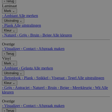
‹
Terug
Laminaat
Merk
⌄
›
Ambiant
Alle merken
Uitstraling
⌄
›
Plank
Alle uitstralingen
Kleur
⌄
›
Naturel
›
Grijs
›
Bruin
›
Beige
Alle kleuren
Overige
›
Visualizer
›
Contact
›
Afspraak maken
‹
Terug
Vinyl
Merk
⌄
›
Ambiant
›
Gelasta
Alle merken
Uitstraling
⌄
›
Betonlook
›
Plank
›
Spikkel
›
Visgraat
›
Tegel
Alle uitstralingen
Kleur
⌄
›
Grijs
›
Antraciet
›
Naturel
›
Bruin
›
Beige
›
Meerkleurig
›
Wit
Alle
kleuren
Overige
›
Visualizer
›
Contact
›
Afspraak maken
‹
Terug