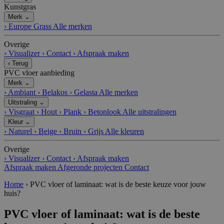
Kunstgras
Merk
⌄
›
Europe Grass
Alle merken
Overige
›
Visualizer
›
Contact
›
Afspraak maken
‹
Terug
PVC vloer aanbieding
Merk
⌄
›
Ambiant
›
Belakos
›
Gelasta
Alle merken
Uitstraling
⌄
›
Visgraat
›
Hout
›
Plank
›
Betonlook
Alle uitstralingen
Kleur
⌄
›
Naturel
›
Beige
›
Bruin
›
Grijs
Alle kleuren
Overige
›
Visualizer
›
Contact
›
Afspraak maken
Afspraak maken
Afgeronde projecten
Contact
Home
›
PVC vloer of laminaat: wat is de beste keuze voor jouw
huis?
PVC vloer of laminaat: wat is de beste