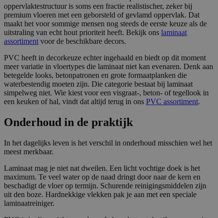
oppervlaktestructuur is soms een fractie realistischer, zeker bij
premium vloeren met een geborsteld of gevlamd oppervlak. Dat
maakt het voor sommige mensen nog steeds de eerste keuze als de
uitstraling van echt hout prioriteit heeft. Bekijk ons
laminaat
assortiment
voor de beschikbare decors.
PVC heeft in decorkeuze echter ingehaald en biedt op dit moment
meer variatie in vloertypes die laminaat niet kan evenaren. Denk aan
betegelde looks, betonpatronen en grote formaatplanken die
waterbestendig moeten zijn. Die categorie bestaat bij laminaat
simpelweg niet. Wie kiest voor een visgraat-, beton- of tegellook in
een keuken of hal, vindt dat altijd terug in ons
PVC assortiment
.
Onderhoud in de praktijk
In het dagelijks leven is het verschil in onderhoud misschien wel het
meest merkbaar.
Laminaat mag je niet nat dweilen. Een licht vochtige doek is het
maximum. Te veel water op de naad dringt door naar de kern en
beschadigt de vloer op termijn. Schurende reinigingsmiddelen zijn
uit den boze. Hardnekkige vlekken pak je aan met een speciale
laminaatreiniger.