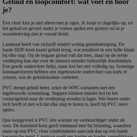
Geluid en loopcomfort: wat voel en hoor
.g
o
je?
o
gl
e.
Een vloer kies je niet alleen met je ogen. Je loopt er dagelijks op, en
c
het geluid en gevoel onder je voeten spelen een grotere rol in je
o
m
woonbeleving dan je vooraf denkt.
PHPSESSID
P
S
Cookie gegenereerd door applicaties op
Laminaat heeft van zichzelf relatief weinig geluidsdemping. De
H
es
basis van de PHP-taal. Dit is een
harde HDF-kern kaatst geluid terug, wat resulteert in een holle klank
P.
si
identificator voor algemene doeleinden
n
e
die wordt gebruikt om variabelen van
bij elke stap. Op de begane grond valt dat mee, maar op de eerste
et
gebruikerssessies te onderhouden. Het is
verdieping kan dat voor de mensen eronder behoorlijk doorklinken.
ja
normaal gesproken een willekeurig
Een goede ondervloer helpt, maar lost het niet volledig op. Sommige
r
gegenereerd nummer, hoe het wordt
o
gebruikt, kan specifiek zijn voor de site,
laminaatvloeren hebben een ingebouwde ondervloer van kurk of
k
maar een goed voorbeeld is het
schuim, wat de geluidsisolatie verbetert.
a.
behouden van een ingelogde status voor
nl
een gebruiker tussen pagina's.
PVC dempt geluid beter, zeker de WPC-varianten met een
ingebouwde schuimlaag. Stappen klinken minder hol en het
contactgeluid naar de verdieping eronder is lager. Wie buren onder
zich heeft of niet wil dat elke stap te horen is, heeft bij PVC meer
Aanbieder /
Vervaldatu
Omschrijv
opties.
Naam
A
Domein
m
ing
a
Qua loopgevoel is PVC iets warmer en veerkrachtiger onder de
pbid
jaroka.nl
6 maanden
A
n
V
voet. De kunststof kern geeft minimaal mee bij belasting, waardoor
a
bi
e
V
last_pysTrafficSource
jaroka.nl
7 dagen
staan op een PVC vloer comfortabeler aanvoelt dan op een harde
n
e
r
e
keramische tegel. Laminaat voelt iets harder en koeler, vergelijkbaar
bi
d
v