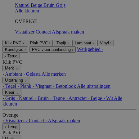
Naturel
Beige
Bruin
Grijs
Alle kleuren
OVERIGE
Visualizer
Contact
Afspraak maken
Klik PVC
›
Plak PVC
›
Tapijt
›
Laminaat
›
Vinyl
›
Werkgebied
›
Kunstgras
›
PVC vloer aanbieding
›
‹
Terug
Klik PVC
Merk
⌄
›
Ambiant
›
Gelasta
Alle merken
Uitstraling
⌄
›
Tegel
›
Plank
›
Visgraat
›
Betonlook
Alle uitstralingen
Kleur
⌄
›
Grijs
›
Naturel
›
Bruin
›
Taupe
›
Antraciet
›
Beige
›
Wit
Alle
kleuren
Overige
›
Visualizer
›
Contact
›
Afspraak maken
‹
Terug
Plak PVC
Merk
⌄