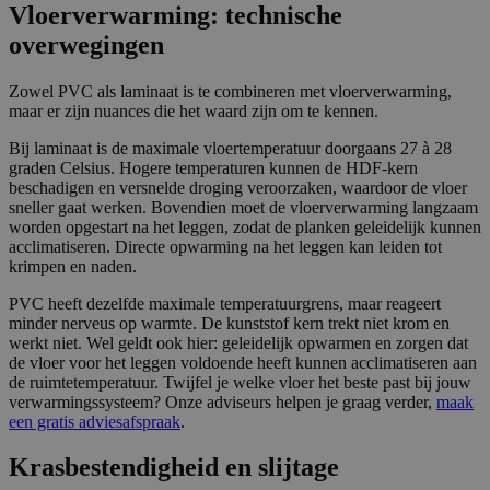
k
gebruikt om bezoekers-, sessie- en
fo
d
Vloerverwarming: technische
a.
campagnegegevens te berekenen
r
e
nl
voor de analyserapporten van de
m
n
overwegingen
site.
In
c.
_ga_V44RLC901K
.j
1
Deze cookie wordt gebruikt door
.j
Zowel PVC als laminaat is te combineren met vloerverwarming,
ar
ja
Google Analytics om de sessiestatus
ar
maar er zijn nuances die het waard zijn om te kennen.
o
ar
te behouden.
o
k
1
k
a.
m
a.
Bij laminaat is de maximale vloertemperatuur doorgaans 27 à 28
nl
a
nl
graden Celsius. Hogere temperaturen kunnen de HDF-kern
a
beschadigen en versnelde droging veroorzaken, waardoor de vloer
n
IDE
G
1
Deze cookie wordt ingesteld door
d
sneller gaat werken. Bovendien moet de vloerverwarming langzaam
o
ja
Doubleclick en voert informatie uit over hoe
o
ar
de eindgebruiker de website gebruikt en over
worden opgestart na het leggen, zodat de planken geleidelijk kunnen
gl
1
eventuele advertenties die de eindgebruiker
acclimatiseren. Directe opwarming na het leggen kan leiden tot
e
m
heeft gezien voordat hij de genoemde website
krimpen en naden.
L
a
bezocht.
L
a
C
n
PVC heeft dezelfde maximale temperatuurgrens, maar reageert
.d
d
minder nerveus op warmte. De kunststof kern trekt niet krom en
o
werkt niet. Wel geldt ook hier: geleidelijk opwarmen en zorgen dat
u
bl
de vloer voor het leggen voldoende heeft kunnen acclimatiseren aan
ec
de ruimtetemperatuur. Twijfel je welke vloer het beste past bij jouw
li
verwarmingssysteem? Onze adviseurs helpen je graag verder,
maak
c
een gratis adviesafspraak
k.
.
n
et
Krasbestendigheid en slijtage
_pin_unauth
Pi
1
Registreert een unieke ID die de gebruiker