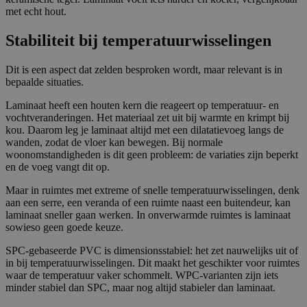
last_pys_landing_page
jaroka.nl
7 dagen
r
e
e
al
met echt hout.
Naam
v
Omschrijving
d
r
d
m
m.stripe.com
1 jaar 1
al
Naam
er
/
Omschrijving
a
maand
Stabiliteit bij temperatuurwisselingen
d
/
D
t
a
receive-cookie-
.doubleclick.net
6 maanden
D
o
u
t
deprecation
o
m
m
Dit is een aspect dat zelden besproken wordt, maar relevant is in
u
m
ei
bepaalde situaties.
m
pys_first_visit
jaroka.nl
7 dagen
ei
n
n
ar_debug
.pinterest.com
1 jaar
Laminaat heeft een houten kern die reageert op temperatuur- en
_ga_1MYZWG0NGD
.j
1
Deze cookie wordt gebruikt door
ar
ja
Google Analytics om de sessiestatus
vochtveranderingen. Het materiaal zet uit bij warmte en krimpt bij
_gcl_au
G
3
Deze cookie wordt ingesteld door
pys_session_limit
jaroka.nl
1 uur
o
ar
te behouden.
o
m
Doubleclick en voert informatie uit over hoe
kou. Daarom leg je laminaat altijd met een dilatatievoeg langs de
k
1
o
a
de eindgebruiker de website gebruikt en over
wanden, zodat de vloer kan bewegen. Bij normale
pys_start_session
jaroka.nl
Sessie
a.
m
gl
a
eventuele advertenties die de eindgebruiker
woonomstandigheden is dit geen probleem: de variaties zijn beperkt
nl
a
e
n
heeft gezien voordat hij de genoemde website
pys_landing_page
jaroka.nl
7 dagen
a
L
d
bezocht.
en de voeg vangt dit op.
n
L
e
pysTrafficSource
jaroka.nl
7 dagen
d
C
n
Maar in ruimtes met extreme of snelle temperatuurwisselingen, denk
.j
aan een serre, een veranda of een ruimte naast een buitendeur, kan
_ga
G
1
Deze cookienaam is gekoppeld aan
ar
o
ja
Google Universal Analytics - wat
o
laminaat sneller gaan werken. In onverwarmde ruimtes is laminaat
o
ar
een belangrijke update is van de
k
sowieso geen goede keuze.
gl
1
meer algemeen gebruikte
a.
e
m
analyseservice van Google. Deze
nl
SPC-gebaseerde PVC is dimensionsstabiel: het zet nauwelijks uit of
L
a
cookie wordt gebruikt om unieke
L
a
gebruikers te onderscheiden door
in bij temperatuurwisselingen. Dit maakt het geschikter voor ruimtes
_fbp
M
3
Gebruikt door Facebook om een reeks
C
n
een willekeurig gegenereerd
et
m
advertentieproducten te leveren, zoals
waar de temperatuur vaker schommelt. WPC-varianten zijn iets
.j
d
nummer toe te wijzen als klant-ID.
a
a
realtime bieden van externe adverteerders
minder stabiel dan SPC, maar nog altijd stabieler dan laminaat.
ar
Het is opgenomen in elk
Pl
a
o
paginaverzoek op een site en wordt
at
n