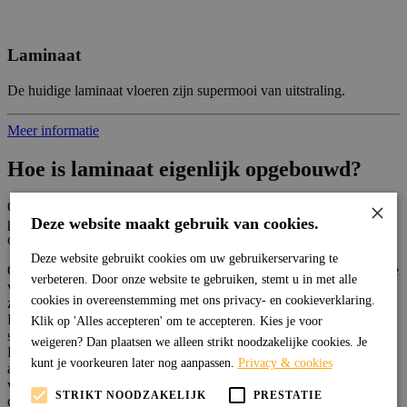
Laminaat
De huidige laminaat vloeren zijn supermooi van uitstraling.
Meer informatie
Hoe is laminaat eigenlijk opgebouwd?
×
Om een goede keuze te maken, helpt het om te begrijpen wat je
Deze website maakt gebruik van cookies.
precies koopt. Laminaat bestaat uit vier lagen die onder hoge druk
op elkaar worden geperst.
Deze website gebruikt cookies om uw gebruikerservaring te
Onderaan zit de balanseringlaag, een harde laag die voorkomt dat de
verbeteren. Door onze website te gebruiken, stemt u in met alle
vloer door vochtverschillen gaat werken of krom trekt. Daarboven
cookies in overeenstemming met ons privacy- en cookieverklaring.
zit de kernlaag van HDF, wat staat voor High Density Fibreboard.
Dit is een zeer dicht samengeperste houtvezelplaat, harder en
Klik op 'Alles accepteren' om te accepteren. Kies je voor
stabieler dan gewoon MDF, maar nog altijd een houtproduct.
weigeren? Dan plaatsen we alleen strikt noodzakelijke cookies. Je
Daarop ligt de decoratieve laag: een foto van hout, steen of een
kunt je voorkeuren later nog aanpassen.
Privacy & cookies
ander patroon, afgedrukt op papier. De bovenste laag is de slijtlaag
van transparant hars, ook wel het overlay genoemd. Die beschermt
STRIKT NOODZAKELIJK
PRESTATIE
de foto eronder en bepaalt grotendeels hoe krasbestendig de vloer is.