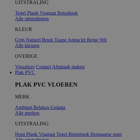
UITSTRALING
Tegel
Plank
Visgraat
Betonlook
Alle uitstralingen
KLEUR
Grijs
Naturel
Bruin
Taupe
Antraciet
Beige
Wit
Alle kleuren
OVERIGE
Visualizer
Contact
Afspraak maken
Plak PVC
PLAK PVC VLOEREN
MERK
Ambiant
Belakos
Gelasta
Alle merken
UITSTRALING
Hout
Plank
Visgraat
Tegel
Betonlook
Hongaarse punt
Alle uitstralingen