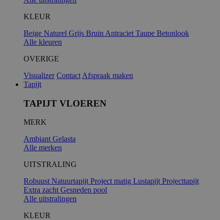
KLEUR
Beige
Naturel
Grijs
Bruin
Antraciet
Taupe
Betonlook
Alle kleuren
OVERIGE
Visualizer
Contact
Afspraak maken
Tapijt
TAPIJT VLOEREN
MERK
Ambiant
Gelasta
Alle merken
UITSTRALING
Robuust
Natuurtapijt
Project matig
Lustapijt
Projecttapijt
Extra zacht
Gesneden pool
Alle uitstralingen
KLEUR