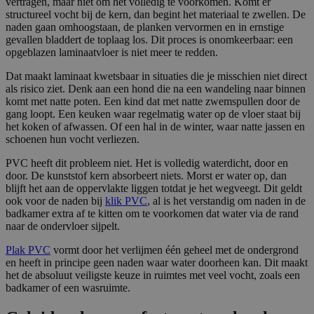
vertragen, maar niet om het volledig te voorkomen. Komt er
__cfruid
C
S
Cookie geassocieerd met sites die
structureel vocht bij de kern, dan begint het materiaal te zwellen. De
lo
es
CloudFlare gebruiken, gebruikt om
u
si
vertrouwd webverkeer te identificeren.
naden gaan omhoogstaan, de planken vervormen en in ernstige
d
e
gevallen bladdert de toplaag los. Dit proces is onomkeerbaar: een
fl
opgeblazen laminaatvloer is niet meer te redden.
a
r
e
Dat maakt laminaat kwetsbaar in situaties die je misschien niet direct
I
als risico ziet. Denk aan een hond die na een wandeling naar binnen
n
komt met natte poten. Een kind dat met natte zwemspullen door de
c.
.c
gang loopt. Een keuken waar regelmatig water op de vloer staat bij
al
het koken of afwassen. Of een hal in de winter, waar natte jassen en
e
schoenen hun vocht verliezen.
n
dl
y.
PVC heeft dit probleem niet. Het is volledig waterdicht, door en
c
door. De kunststof kern absorbeert niets. Morst er water op, dan
o
blijft het aan de oppervlakte liggen totdat je het wegveegt. Dit geldt
m
ook voor de naden bij
klik PVC
, al is het verstandig om naden in de
_GRECAPTCHA
G
6
Google reCAPTCHA plaatst een
badkamer extra af te kitten om te voorkomen dat water via de rand
o
m
noodzakelijke cookie (_GRECAPTCHA)
naar de ondervloer sijpelt.
o
a
wanneer deze wordt uitgevoerd met het
gl
a
oog op de risicoanalyse.
Plak PVC
vormt door het verlijmen één geheel met de ondergrond
e
n
L
d
en heeft in principe geen naden waar water doorheen kan. Dit maakt
L
e
het de absoluut veiligste keuze in ruimtes met veel vocht, zoals een
C
n
badkamer of een wasruimte.
w
w
w