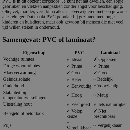
PVC is in dit opzicht zorgeloos. Je kunt het nat dweilen, een sopje
gebruiken en vlekken aanpakken zonder angst voor beschadiging.
Olie, vet, modder, verf: bijna alles is te verwijderen met een gewone
allesreiniger. Dat maakt PVC populair bij gezinnen met jonge
kinderen en huisdieren, maar ook gewoon bij mensen die niet veel
tijd willen steken in onderhoud.
Samengevat: PVC of laminaat?
Eigenschap
PVC
Laminaat
Vochtige ruimtes
✓
Ideaal
✗
Oppassen
Droge woonruimtes
✓
Prima
✓
Prima
Vloerverwarming
✓
Goed
✓
Goed
Geluidsisolatie
~
Redelijk
✓
Beter
Onderhoud
~
Voorzichtig
✓
Eenvoudig
Stabiliteit bij
✓
Hoog
~
Matig
temperatuurwisselingen
Uitstraling hout
✓
Zeer goed
✓
Iets natuurlijker
✓
Volop
✗
Niet
Betegeld of betonlook
keuze
beschikbaar
~
Prijs
~
Vergelijkbaar
Vergelijkbaar