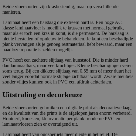
nt
ja
identificeert en herkent. Wordt gebruikt voor
Beide vloersoorten zijn krasbestendig, maar op verschillende
er
ar
gerichte advertenties.
es
manieren.
t
In
Laminaat heeft een harslaag die extreem hard is. Een hoge AC-
c.
klasse laminaatvloer is moeilijk te krassen met normaal gebruik,
.j
ar
maar als er toch een kras in komt, is die permanent. De harslaag is
o
niet te herstellen of opnieuw te behandelen. Je kunt een beschadigde
k
plank vervangen als je genoeg restmateriaal hebt bewaard, maar een
a.
nl
naadloze reparatie is zelden mogelijk.
PVC heeft een zachtere slijtlaag van kunststof. Die is minder hard
dan laminaathars, maar veerkrachtiger. Kleine beschadigingen veren
soms terug. Bij een dikkere slijtlaag van 0,55 mm of meer duurt het
veel langer voordat normale slijtage zichtbaar wordt. Zware meubels
zonder viltjes kunnen ook in PVC een afdruk achterlaten.
Uitstraling en decorkeuze
Beide vloersoorten gebruiken een digitale print als decoratieve laag,
en de kwaliteit van die prints is de afgelopen jaren enorm verbeterd.
Houtnerf, knoesten, kleurvariatie per plank: moderne PVC en
laminaatvloeren zien er overtuigend uit.
Laminaat heeft van oudsher iets meer diepte in het reliëf. De