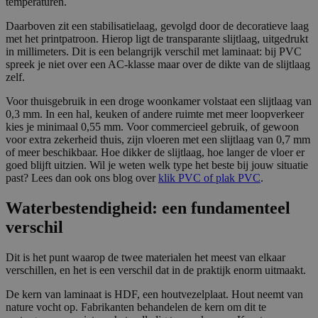
temperaturen.
d
v
e
al
Naam
Omschrijving
r
d
Daarboven zit een stabilisatielaag, gevolgd door de decoratieve laag
/
a
met het printpatroon. Hierop ligt de transparante slijtlaag, uitgedrukt
D
t
in millimeters. Dit is een belangrijk verschil met laminaat: bij PVC
o
u
spreek je niet over een AC-klasse maar over de dikte van de slijtlaag
m
m
zelf.
ei
n
Voor thuisgebruik in een droge woonkamer volstaat een slijtlaag van
0,3 mm. In een hal, keuken of andere ruimte met meer loopverkeer
__cf_bm
C
3
Deze cookie wordt gebruikt om
lo
0
onderscheid te maken tussen mensen en
kies je minimaal 0,55 mm. Voor commercieel gebruik, of gewoon
u
m
bots. Dit is gunstig voor de website, om
voor extra zekerheid thuis, zijn vloeren met een slijtlaag van 0,7 mm
d
in
geldige rapporten te kunnen maken over
of meer beschikbaar. Hoe dikker de slijtlaag, hoe langer de vloer er
fl
ut
het gebruik van hun website.
a
e
goed blijft uitzien. Wil je weten welk type het beste bij jouw situatie
r
n
past? Lees dan ook ons blog over
klik PVC of plak PVC
.
e
I
n
Waterbestendigheid: een fundamenteel
c.
.c
verschil
al
e
n
Dit is het punt waarop de twee materialen het meest van elkaar
dl
verschillen, en het is een verschil dat in de praktijk enorm uitmaakt.
y.
c
o
De kern van laminaat is HDF, een houtvezelplaat. Hout neemt van
m
nature vocht op. Fabrikanten behandelen de kern om dit te