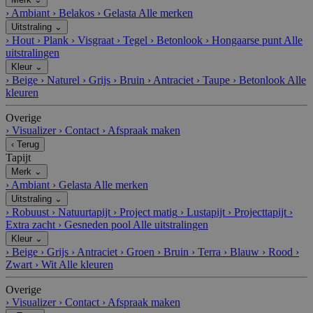
›
Ambiant
›
Belakos
›
Gelasta
Alle merken
Uitstraling
⌄
›
Hout
›
Plank
›
Visgraat
›
Tegel
›
Betonlook
›
Hongaarse punt
Alle
uitstralingen
Kleur
⌄
›
Beige
›
Naturel
›
Grijs
›
Bruin
›
Antraciet
›
Taupe
›
Betonlook
Alle
kleuren
Overige
›
Visualizer
›
Contact
›
Afspraak maken
‹
Terug
Tapijt
Merk
⌄
›
Ambiant
›
Gelasta
Alle merken
Uitstraling
⌄
›
Robuust
›
Natuurtapijt
›
Project matig
›
Lustapijt
›
Projecttapijt
›
Extra zacht
›
Gesneden pool
Alle uitstralingen
Kleur
⌄
›
Beige
›
Grijs
›
Antraciet
›
Groen
›
Bruin
›
Terra
›
Blauw
›
Rood
›
Zwart
›
Wit
Alle kleuren
Overige
›
Visualizer
›
Contact
›
Afspraak maken