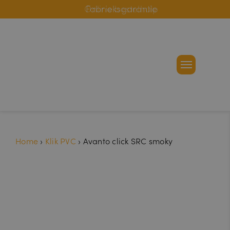
Online bestelhulp
Fabrieksgarantie
Home
›
Klik PVC
›
Avanto click SRC smoky