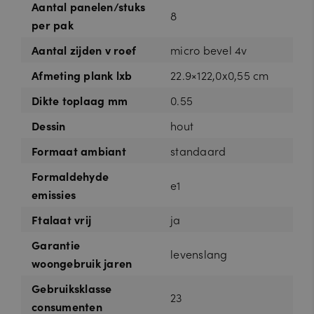
Aantal panelen/stuks
8
per pak
Aantal zijden v roef
micro bevel 4v
Afmeting plank lxb
22.9×122,0x0,55 cm
Dikte toplaag mm
0.55
Dessin
hout
Formaat ambiant
standaard
Formaldehyde
e1
emissies
Ftalaat vrij
ja
Garantie
levenslang
woongebruik jaren
Gebruiksklasse
23
consumenten