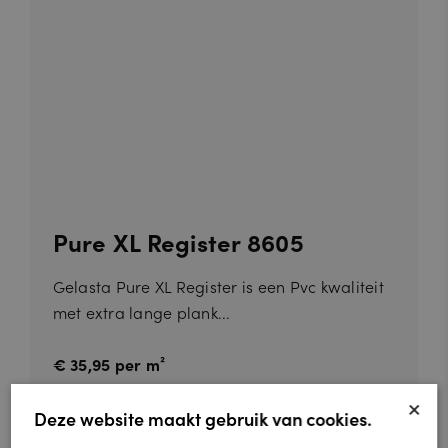
Pure XL Register 8605
Gelasta Pure XL Register is een Pvc kwaliteit
met extra lange plank...
€ 35,95 per m²
×
Deze website maakt gebruik van cookies.