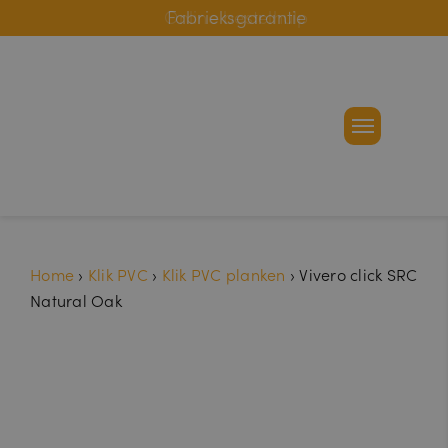
Online bestelhulp
Fabrieksgarantie
Home
›
Klik PVC
›
Klik PVC planken
›
Vivero click SRC
Natural Oak