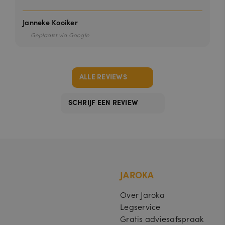
a
ro
k
Janneke Kooiker
a.
nl
Geplaatst via Google
ALLE REVIEWS
SCHRIJF EEN REVIEW
JAROKA
Over Jaroka
Legservice
Gratis adviesafspraak