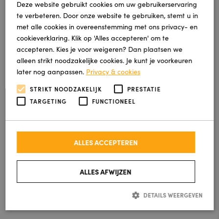
Deze website gebruikt cookies om uw gebruikerservaring
te verbeteren. Door onze website te gebruiken, stemt u in
met alle cookies in overeenstemming met ons privacy- en
cookieverklaring. Klik op 'Alles accepteren' om te
accepteren. Kies je voor weigeren? Dan plaatsen we
alleen strikt noodzakelijke cookies. Je kunt je voorkeuren
later nog aanpassen.
Privacy & cookies
STRIKT NOODZAKELIJK
PRESTATIE
TARGETING
FUNCTIONEEL
Robusto click SRC Natural
Oak
ALLES ACCEPTEREN
Deze prachtige pvc-vloer is te herkennen aan
zijn extra brede en la...
ALLES AFWIJZEN
€ 49,95 per m²
DETAILS WEERGEVEN