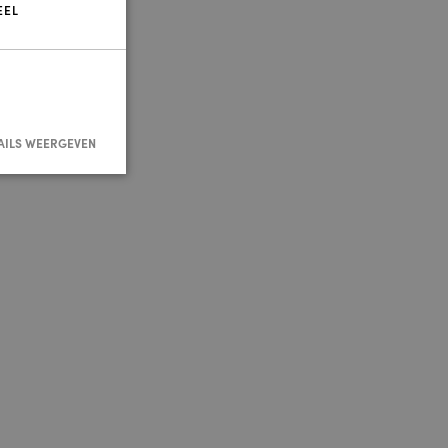
EEL
AILS WEERGEVEN
nmelding en