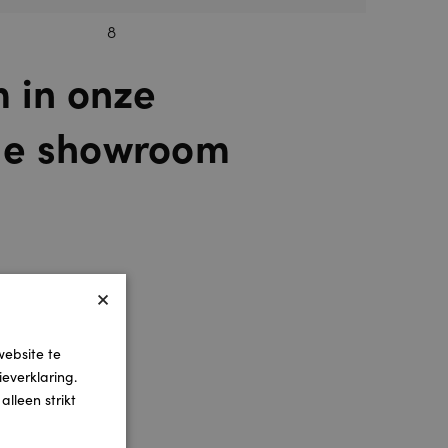
8
m in onze
de showroom
×
website te
everklaring.
lleen strikt