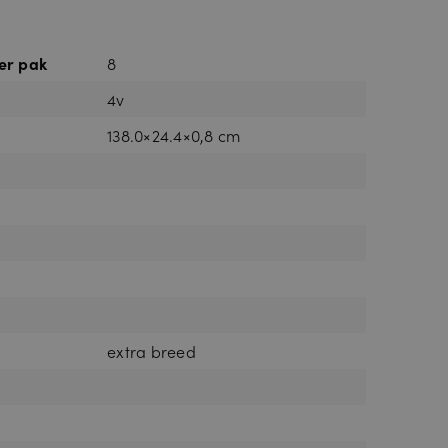
er pak
8
4v
138.0×24.4×0,8 cm
extra breed