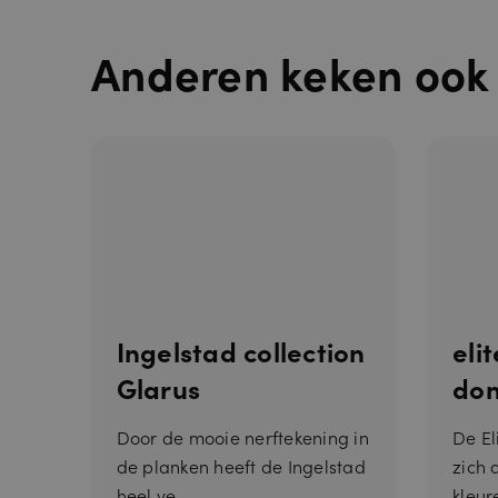
Anderen keken ook
__cf_bm
Ingelstad collection
eli
Glarus
don
__cfruid
Door de mooie nerftekening in
De El
de planken heeft de Ingelstad
zich 
heel ve...
kleure