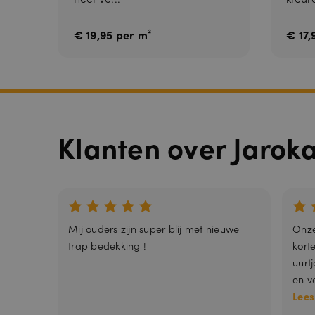
€ 19,95 per m²
€ 17,
_GRECAPTCH
Klanten over Jarok
Mij ouders zijn super blij met nieuwe
Onze
trap bedekking !
kort
uurtj
en v
Lees