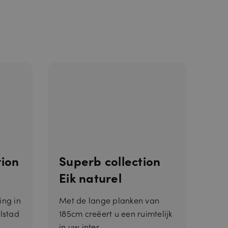
s. Dit is
 gebruik van
tion
Superb collection
Eik naturel
trouwd
ing in
Met de lange planken van
lstad
185cm creëert u een ruimtelijk
in uw inter...