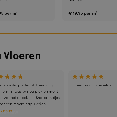
In
c.
.c
95 per m²
€ 19,95 per m²
al
e
n
dl
y.
c
o
m
A
6
Google reCAPTCHA plaatst een noodzakelijke cookie (_GRECAPTCHA) wa
G
a Vloeren
m
wordt uitgevoerd met het oog op de risicoanalyse.
o
a
o
a
gl
n
e
d
L
e
L
n
C
w
 zoldertrap laten stofferen. Op
In één woord geweldig
w
w
e termijn was er nog plek en met 2
.g
o
es zat het er ook op. Snel en netjes
o
oor een mooie prijs. Bedan...
gl
e.
 verder
Review
c
o