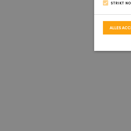
STRIKT N
ALLES AC
Strikt noodzakel
accountbeheer. D
Naam