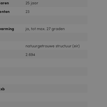
jaren
25 jaar
enten
23
rwarming
ja, tot max. 27 graden
natuurgetrouwe structuur (eir)
2.694
lxb