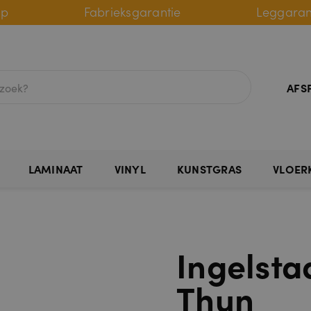
lp
Fabrieksgarantie
Leggaran
AFS
LAMINAAT
VINYL
KUNSTGRAS
VLOER
Ingelsta
Thun