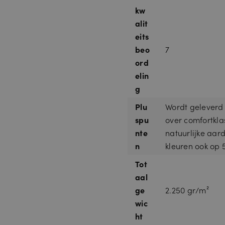
kw
alit
eits
beo
7
ord
elin
g
Plu
Wordt geleverd v
spu
over comfortkla
nte
natuurlijke aard
n
kleuren ook op 
Tot
aal
ge
2.250 gr/m²
wic
ht