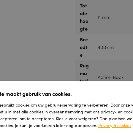
Tot
ale
11 mm
hoo
gte
Bre
edt
400 cm
e
Rug
ma
Action Back
teri
aal
e maakt gebruik van cookies.
Poo
ebruikt cookies om uw gebruikerservaring te verbeteren. Door onze 
lma
100% PP
mt u in met alle cookies in overeenstemming met ons privacy- en cooki
teri
accepteren' om te accepteren. Kies je voor weigeren? Dan plaatsen we a
aal
cookies. Je kunt je voorkeuren later nog aanpassen.
Privacy & cookies