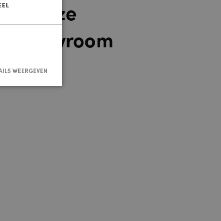
m in onze
EEL
de showroom
AILS WEERGEVEN
nmelding en