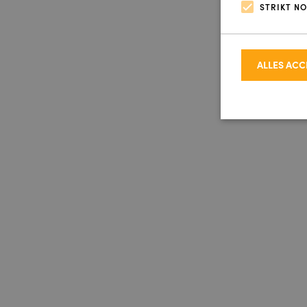
STRIKT N
ALLES AC
Strikt noodzakel
accountbeheer. D
Naam