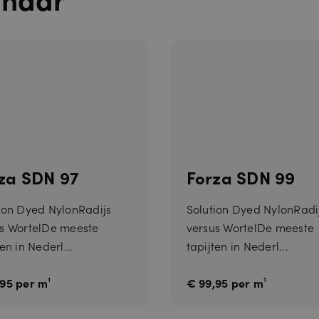
In
c.
.c
al
e
n
dl
y.
c
o
m
A
6
Google reCAPTCHA plaatst een noodzakelijke cookie (_GRECAPTCHA) wa
G
m
wordt uitgevoerd met het oog op de risicoanalyse.
o
a
o
a
gl
za SDN 97
Forza SDN 99
n
e
d
L
e
L
n
ion Dyed NylonRadijs
Solution Dyed NylonRadi
C
w
s WortelDe meeste
versus WortelDe meeste
w
w
en in Nederl...
tapijten in Nederl...
.g
o
o
95 per m¹
€ 99,95 per m¹
gl
e.
c
o