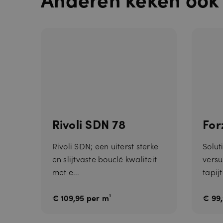
_GRECAPTCH
Rivoli SDN 78
For
Rivoli SDN; een uiterst sterke
Solut
en slijtvaste bouclé kwaliteit
versu
met e...
tapijt
€ 109,95 per m¹
€ 99,