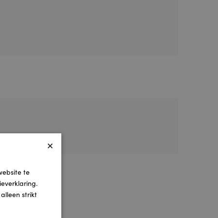
×
website te
everklaring.
lleen strikt