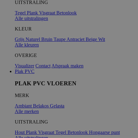
UITSTRALING
Tegel
Plank
Visgraat
Betonlook
Alle uitstralingen
KLEUR
Grijs
Naturel
Bruin
Taupe
Antraciet
Beige
Wit
Alle kleuren
OVERIGE
Visualizer
Contact
Afspraak maken
Plak PVC
PLAK PVC VLOEREN
MERK
Ambiant
Belakos
Gelasta
Alle merken
UITSTRALING
Hout
Plank
Visgraat
Tegel
Betonlook
Hongaarse punt
Alle uitstralingen