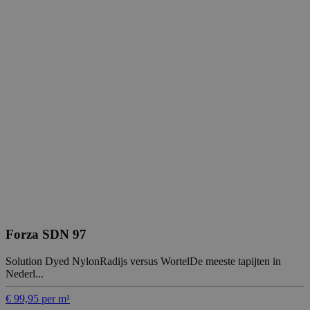
Forza SDN 97
Solution Dyed NylonRadijs versus WortelDe meeste tapijten in
Nederl...
€ 99,95 per m¹