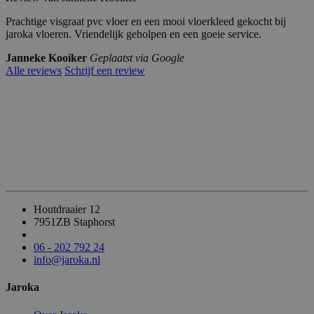
al
en
Prachtige visgraat pvc vloer en een mooi vloerkleed gekocht bij
dl
jaroka vloeren. Vriendelijk geholpen en een goeie service.
y.
co
m
Janneke Kooiker
Geplaatst via Google
Alle reviews
Schrijf een review
__cfruid
Cl
S
Cookie geassocieerd met sites die CloudFlare
ou
es
identificeren.
df
si
la
e
re
In
c.
.c
al
en
dl
y.
co
m
Houtdraaier 12
7951ZB Staphorst
_GRECAPTCHA
G
6
Google reCAPTCHA plaatst een noodzakelij
oo
m
uitgevoerd met het oog op de risicoanalyse.
gl
a
06 - 202 792 24
e
a
info@jaroka.nl
L
n
L
d
C
e
Jaroka
w
n
w
w.