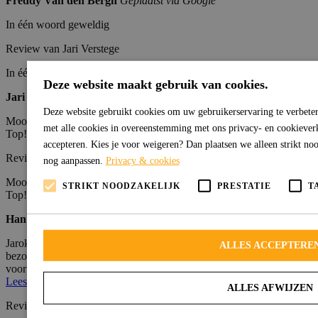
Freddy Van den Bergh
Geplaatst via Google
In één woord geweldig
Review van Jari Verstege
In één woord geweldig
Deze website maakt gebruik van cookies.
Jari Verstege
Geplaatst via Google
Deze website gebruikt cookies om uw gebruikerservaring te verbeter
Mooi stukje gras, goed geregeld, opmaat dus geen snijverlies.
met alle cookies in overeenstemming met ons privacy- en cookieverkl
Top!!!!
accepteren. Kies je voor weigeren? Dan plaatsen we alleen strikt noo
Review van Han Opstal
nog aanpassen.
Privacy & cookies
Mooi stukje gras, goed geregeld, opmaat dus geen snijverlies.
STRIKT NOODZAKELIJK
PRESTATIE
T
Top!!!!
Han Opstal
Geplaatst via Google
Jaroka heeft ons uit de brand geholpen en zeer snel producten
ALLES ACCEPTERE
bezorgd. Wij raden hun zeker aan!!! Nogmaals ontzettend bedankt
voor de goede service...
Lees verder
ALLES AFWIJZEN
Review van S Y