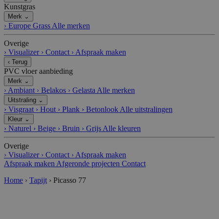
Kunstgras
Merk
⌄
›
Europe Grass
Alle merken
Overige
›
Visualizer
›
Contact
›
Afspraak maken
‹
Terug
PVC vloer aanbieding
Merk
⌄
›
Ambiant
›
Belakos
›
Gelasta
Alle merken
Uitstraling
⌄
›
Visgraat
›
Hout
›
Plank
›
Betonlook
Alle uitstralingen
Kleur
⌄
›
Naturel
›
Beige
›
Bruin
›
Grijs
Alle kleuren
Overige
›
Visualizer
›
Contact
›
Afspraak maken
Afspraak maken
Afgeronde projecten
Contact
Home
›
Tapijt
›
Picasso 77