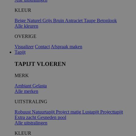
KLEUR
Beige
Naturel
Grijs
Bruin
Antraciet
Taupe
Betonlook
Alle kleuren
OVERIGE
Visualizer
Contact
Afspraak maken
Tapijt
TAPIJT VLOEREN
MERK
Ambiant
Gelasta
Alle merken
UITSTRALING
Robuust
Natuurtapijt
Project matig
Lustapijt
Projecttapijt
Extra zacht
Gesneden pool
Alle uitstralingen
KLEUR