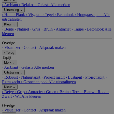
›
Ambiant
›
Belakos
›
Gelasta
Alle merken
Uitstraling
⌄
›
Hout
›
Plank
›
Visgraat
›
Tegel
›
Betonlook
›
Hongaarse punt
Alle
uitstralingen
Kleur
⌄
›
Beige
›
Naturel
›
Grijs
›
Bruin
›
Antraciet
›
Taupe
›
Betonlook
Alle
kleuren
Overige
›
Visualizer
›
Contact
›
Afspraak maken
‹
Terug
Tapijt
Merk
⌄
›
Ambiant
›
Gelasta
Alle merken
Uitstraling
⌄
›
Robuust
›
Natuurtapijt
›
Project matig
›
Lustapijt
›
Projecttapijt
›
Extra zacht
›
Gesneden pool
Alle uitstralingen
Kleur
⌄
›
Beige
›
Grijs
›
Antraciet
›
Groen
›
Bruin
›
Terra
›
Blauw
›
Rood
›
Zwart
›
Wit
Alle kleuren
Overige
›
Visualizer
›
Contact
›
Afspraak maken