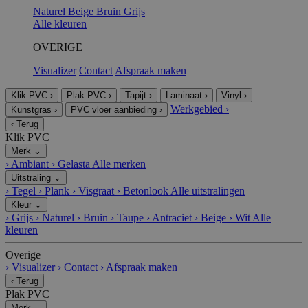
Naturel
Beige
Bruin
Grijs
Alle kleuren
OVERIGE
Visualizer
Contact
Afspraak maken
Klik PVC
›
Plak PVC
›
Tapijt
›
Laminaat
›
Vinyl
›
Werkgebied
›
Kunstgras
›
PVC vloer aanbieding
›
‹
Terug
Klik PVC
Merk
⌄
›
Ambiant
›
Gelasta
Alle merken
Uitstraling
⌄
›
Tegel
›
Plank
›
Visgraat
›
Betonlook
Alle uitstralingen
Kleur
⌄
›
Grijs
›
Naturel
›
Bruin
›
Taupe
›
Antraciet
›
Beige
›
Wit
Alle
kleuren
Overige
›
Visualizer
›
Contact
›
Afspraak maken
‹
Terug
Plak PVC
Merk
⌄