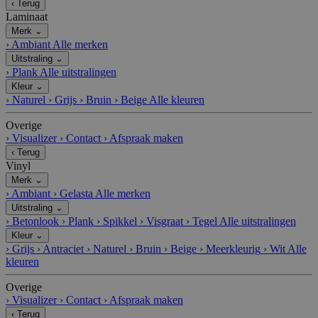
‹
Terug
Laminaat
Merk
⌄
›
Ambiant
Alle merken
Uitstraling
⌄
›
Plank
Alle uitstralingen
Kleur
⌄
›
Naturel
›
Grijs
›
Bruin
›
Beige
Alle kleuren
Overige
›
Visualizer
›
Contact
›
Afspraak maken
‹
Terug
Vinyl
Merk
⌄
›
Ambiant
›
Gelasta
Alle merken
Uitstraling
⌄
›
Betonlook
›
Plank
›
Spikkel
›
Visgraat
›
Tegel
Alle uitstralingen
Kleur
⌄
›
Grijs
›
Antraciet
›
Naturel
›
Bruin
›
Beige
›
Meerkleurig
›
Wit
Alle
kleuren
Overige
›
Visualizer
›
Contact
›
Afspraak maken
‹
Terug