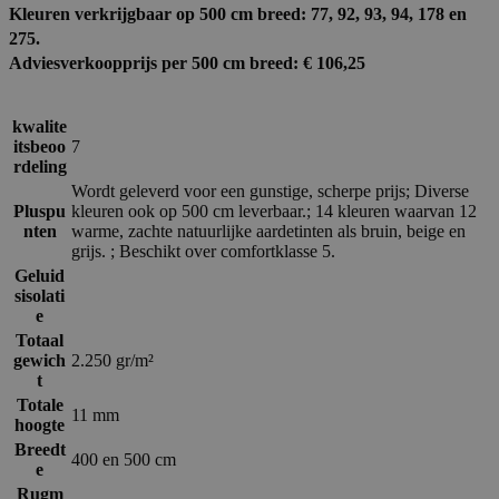
Kleuren verkrijgbaar op 500 cm breed: 77, 92, 93, 94, 178 en
275.
Adviesverkoopprijs per 500 cm breed: € 106,25
kwalite
itsbeoo
7
rdeling
Wordt geleverd voor een gunstige, scherpe prijs; Diverse
Pluspu
kleuren ook op 500 cm leverbaar.; 14 kleuren waarvan 12
nten
warme, zachte natuurlijke aardetinten als bruin, beige en
grijs. ; Beschikt over comfortklasse 5.
Geluid
sisolati
e
Totaal
gewich
2.250 gr/m²
t
Totale
11 mm
hoogte
Breedt
400 en 500 cm
e
Rugm