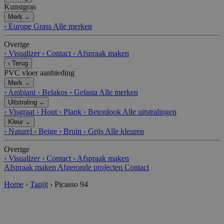
Kunstgras
Merk
⌄
›
Europe Grass
Alle merken
Overige
›
Visualizer
›
Contact
›
Afspraak maken
‹
Terug
PVC vloer aanbieding
Merk
⌄
›
Ambiant
›
Belakos
›
Gelasta
Alle merken
Uitstraling
⌄
›
Visgraat
›
Hout
›
Plank
›
Betonlook
Alle uitstralingen
Kleur
⌄
›
Naturel
›
Beige
›
Bruin
›
Grijs
Alle kleuren
Overige
›
Visualizer
›
Contact
›
Afspraak maken
Afspraak maken
Afgeronde projecten
Contact
Home
›
Tapijt
›
Picasso 94