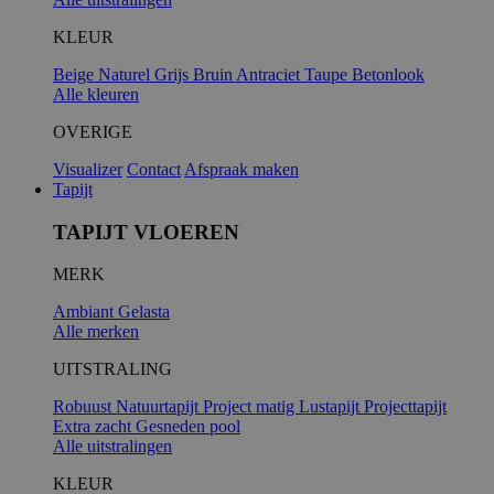
KLEUR
Beige
Naturel
Grijs
Bruin
Antraciet
Taupe
Betonlook
Alle kleuren
OVERIGE
Visualizer
Contact
Afspraak maken
Tapijt
TAPIJT VLOEREN
MERK
Ambiant
Gelasta
Alle merken
UITSTRALING
Robuust
Natuurtapijt
Project matig
Lustapijt
Projecttapijt
Extra zacht
Gesneden pool
Alle uitstralingen
KLEUR