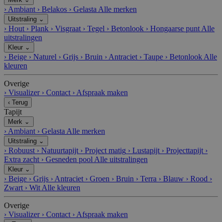
›
Ambiant
›
Belakos
›
Gelasta
Alle merken
Uitstraling
⌄
›
Hout
›
Plank
›
Visgraat
›
Tegel
›
Betonlook
›
Hongaarse punt
Alle
uitstralingen
Kleur
⌄
›
Beige
›
Naturel
›
Grijs
›
Bruin
›
Antraciet
›
Taupe
›
Betonlook
Alle
kleuren
Overige
›
Visualizer
›
Contact
›
Afspraak maken
‹
Terug
Tapijt
Merk
⌄
›
Ambiant
›
Gelasta
Alle merken
Uitstraling
⌄
›
Robuust
›
Natuurtapijt
›
Project matig
›
Lustapijt
›
Projecttapijt
›
Extra zacht
›
Gesneden pool
Alle uitstralingen
Kleur
⌄
›
Beige
›
Grijs
›
Antraciet
›
Groen
›
Bruin
›
Terra
›
Blauw
›
Rood
›
Zwart
›
Wit
Alle kleuren
Overige
›
Visualizer
›
Contact
›
Afspraak maken