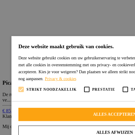
Deze website maakt gebruik van cookies.
Deze website gebruikt cookies om uw gebruikerservaring te verbeter
met alle cookies in overeenstemming met ons privacy- en cookieverkl
accepteren. Kies je voor weigeren? Dan plaatsen we alleen strikt noo
nog aanpassen.
Privacy & cookies
Picasso 375
STRIKT NOODZAKELIJK
PRESTATIE
T
De rustieke en natuurlijke uitstraling van de Picasso wordt mede
ve...
€ 85,00 per m¹
ALLES ACCEPTERE
Klanten over Jaroka Vloeren
Mij ouders zijn super blij met nieuwe trap bedekking !
ALLES AFWIJZEN