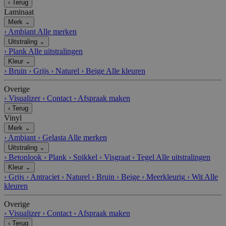
‹
Terug
Laminaat
Merk
⌄
›
Ambiant
Alle merken
Uitstraling
⌄
›
Plank
Alle uitstralingen
Kleur
⌄
›
Bruin
›
Grijs
›
Naturel
›
Beige
Alle kleuren
Overige
›
Visualizer
›
Contact
›
Afspraak maken
‹
Terug
Vinyl
Merk
⌄
›
Ambiant
›
Gelasta
Alle merken
Uitstraling
⌄
›
Betonlook
›
Plank
›
Spikkel
›
Visgraat
›
Tegel
Alle uitstralingen
Kleur
⌄
›
Grijs
›
Antraciet
›
Naturel
›
Bruin
›
Beige
›
Meerkleurig
›
Wit
Alle
kleuren
Overige
›
Visualizer
›
Contact
›
Afspraak maken
‹
Terug