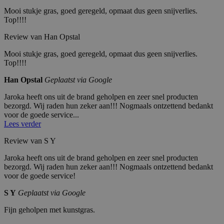
In
e
c.
n
Mooi stukje gras, goed geregeld, opmaat dus geen snijverlies.
.c
Top!!!!
al
en
dl
Review van Han Opstal
y.
co
Mooi stukje gras, goed geregeld, opmaat dus geen snijverlies.
m
Top!!!!
__cfruid
Cl
S
Cookie geassocieerd met sites die CloudFlare
ou
es
identificeren.
Han Opstal
Geplaatst via Google
df
si
la
e
Jaroka heeft ons uit de brand geholpen en zeer snel producten
re
bezorgd. Wij raden hun zeker aan!!! Nogmaals ontzettend bedankt
In
c.
voor de goede service...
.c
Lees verder
al
en
Review van S Y
dl
y.
co
Jaroka heeft ons uit de brand geholpen en zeer snel producten
m
bezorgd. Wij raden hun zeker aan!!! Nogmaals ontzettend bedankt
voor de goede service!
_GRECAPTCHA
G
6
Google reCAPTCHA plaatst een noodzakelij
oo
m
uitgevoerd met het oog op de risicoanalyse.
gl
a
S Y
Geplaatst via Google
e
a
L
n
Fijn geholpen met kunstgras.
L
d
C
e