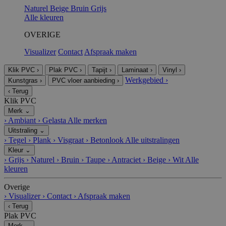
Naturel
Beige
Bruin
Grijs
Alle kleuren
OVERIGE
Visualizer
Contact
Afspraak maken
Klik PVC
›
Plak PVC
›
Tapijt
›
Laminaat
›
Vinyl
›
Werkgebied
›
Kunstgras
›
PVC vloer aanbieding
›
‹
Terug
Klik PVC
Merk
⌄
›
Ambiant
›
Gelasta
Alle merken
Uitstraling
⌄
›
Tegel
›
Plank
›
Visgraat
›
Betonlook
Alle uitstralingen
Kleur
⌄
›
Grijs
›
Naturel
›
Bruin
›
Taupe
›
Antraciet
›
Beige
›
Wit
Alle
kleuren
Overige
›
Visualizer
›
Contact
›
Afspraak maken
‹
Terug
Plak PVC
Merk
⌄