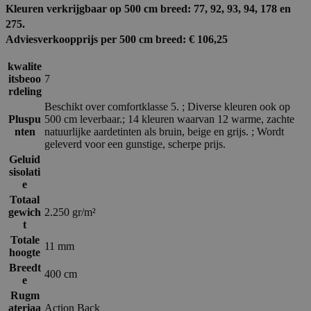
Kleuren verkrijgbaar op 500 cm breed: 77, 92, 93, 94, 178 en
275.
Adviesverkoopprijs per 500 cm breed: € 106,25
kwalite
itsbeoo
7
rdeling
Beschikt over comfortklasse 5. ; Diverse kleuren ook op
Pluspu
500 cm leverbaar.; 14 kleuren waarvan 12 warme, zachte
nten
natuurlijke aardetinten als bruin, beige en grijs. ; Wordt
geleverd voor een gunstige, scherpe prijs.
Geluid
sisolati
e
Totaal
gewich
2.250 gr/m²
t
Totale
11 mm
hoogte
Breedt
400 cm
e
Rugm
ateriaa
Action Back