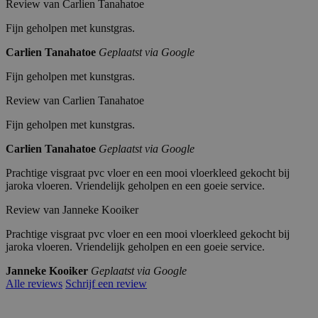
w
n
Review van Carlien Tanahatoe
w
w.
Fijn geholpen met kunstgras.
go
og
Carlien Tanahatoe
Geplaatst via Google
le.
co
m
Fijn geholpen met kunstgras.
PHPSESSID
P
S
Cookie gegenereerd door applicaties op basis v
Review van Carlien Tanahatoe
H
es
algemene doeleinden die wordt gebruikt om va
P.
si
is normaal gesproken een willekeurig gegener
ne
e
zijn voor de site, maar een goed voorbeeld is
Fijn geholpen met kunstgras.
t
gebruiker tussen pagina's.
jar
Carlien Tanahatoe
Geplaatst via Google
ok
a.
Prachtige visgraat pvc vloer en een mooi vloerkleed gekocht bij
nl
jaroka vloeren. Vriendelijk geholpen en een goeie service.
Review van Janneke Kooiker
Naam
Aanbieder / Domein
A
Prachtige visgraat pvc vloer en een mooi vloerkleed gekocht bij
pbid
jaroka.nl
Aanbie
a
Ver
jaroka vloeren. Vriendelijk geholpen en een goeie service.
der /
n
vald
V
Naam
Omschrijving
last_pysTrafficSource
jaroka.nl
Domei
bi
atu
e
Janneke Kooiker
Geplaatst via Google
n
e
m
r
last_pys_landing_page
jaroka.nl
Alle reviews
Schrijf een review
d
v
_gcl_au
Googl
3
Deze cookie wordt ingesteld door Doublecli
e
al
m
m.stripe.com
Naam
Omschrijving
e LLC
maa
de website gebruikt en over eventuele adver
r
d
.jaroka
nde
de genoemde website bezocht.
/
a
receive-cookie-deprecation
.doubleclick.net