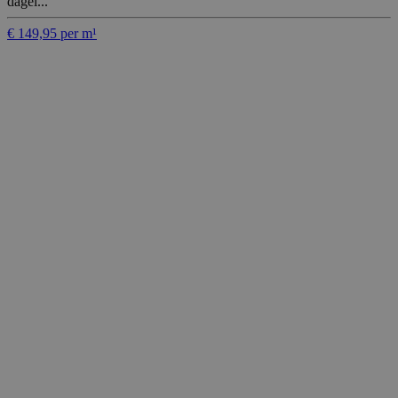
dagel...
€ 149,95 per m¹