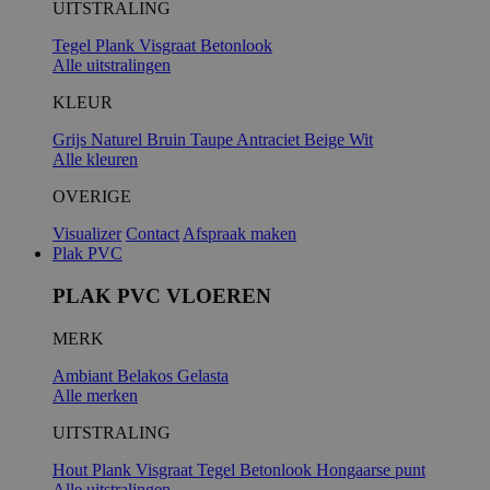
UITSTRALING
Tegel
Plank
Visgraat
Betonlook
Alle uitstralingen
KLEUR
Grijs
Naturel
Bruin
Taupe
Antraciet
Beige
Wit
Alle kleuren
OVERIGE
Visualizer
Contact
Afspraak maken
Plak PVC
PLAK PVC VLOEREN
MERK
Ambiant
Belakos
Gelasta
Alle merken
UITSTRALING
Hout
Plank
Visgraat
Tegel
Betonlook
Hongaarse punt
Alle uitstralingen