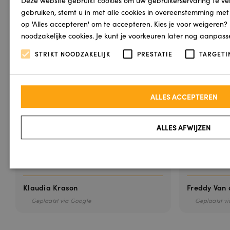
van
gebruiken, stemt u in met alle cookies in overeenstemming met o
Klaudia
op 'Alles accepteren' om te accepteren. Kies je voor weigeren?
Krason
noodzakelijke cookies. Je kunt je voorkeuren later nog aanpas
STRIKT NOODZAKELIJK
PRESTATIE
TARGETI
Mij
ouders
zijn super
blij met
ALLES ACCEPTEREN
nieuwe
trap
ALLES AFWIJZEN
bedekking
!
Strikt noodzakelijk
Prestatie
Targeting
Klaudia Krason
Freddy Van 
Geplaatst via Google
Geplaatst v
Strikt noodzakelijke cookies maken de kernfunctionaliteiten van de website m
accountbeheer. De website kan niet goed worden gebruikt zonder de strikt noo
A