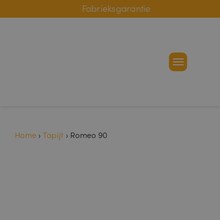
Online bestelhulp
Fabrieksgarantie
Home
›
Tapijt
›
Romeo 90