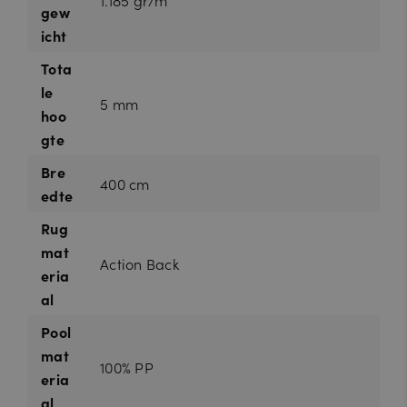
gew
icht
Tota
le
5 mm
hoo
gte
Bre
400 cm
edte
Rug
mat
Action Back
eria
al
Pool
mat
100% PP
eria
al