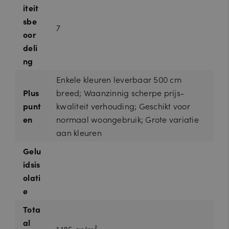
iteit
sbe
7
oor
deli
ng
Enkele kleuren leverbaar 500 cm
Plus
breed; Waanzinnig scherpe prijs-
punt
kwaliteit verhouding; Geschikt voor
en
normaal woongebruik; Grote variatie
aan kleuren
Gelu
idsis
olati
e
Tota
al
1.185 gr/m²