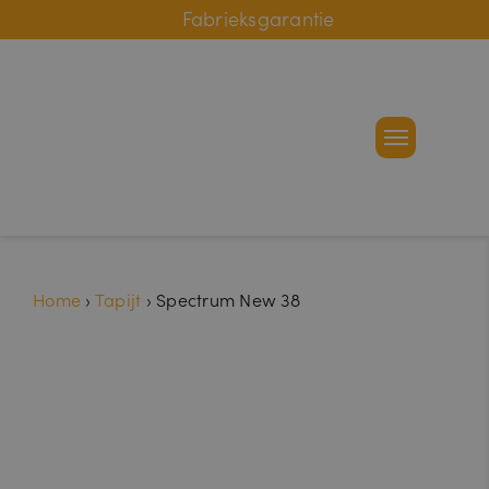
Online bestelhulp
Fabrieksgarantie
Home
›
Tapijt
›
Spectrum New 38