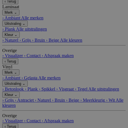
‹
Terug
Laminaat
Merk
⌄
›
Ambiant
Alle merken
Uitstraling
⌄
›
Plank
Alle uitstralingen
Kleur
⌄
›
Naturel
›
Grijs
›
Bruin
›
Beige
Alle kleuren
Overige
›
Visualizer
›
Contact
›
Afspraak maken
‹
Terug
Vinyl
Merk
⌄
›
Ambiant
›
Gelasta
Alle merken
Uitstraling
⌄
›
Betonlook
›
Plank
›
Spikkel
›
Visgraat
›
Tegel
Alle uitstralingen
Kleur
⌄
›
Grijs
›
Antraciet
›
Naturel
›
Bruin
›
Beige
›
Meerkleurig
›
Wit
Alle
kleuren
Overige
›
Visualizer
›
Contact
›
Afspraak maken
‹
Terug