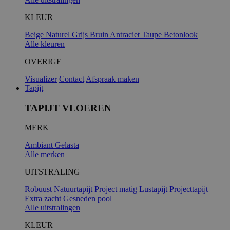
KLEUR
Beige
Naturel
Grijs
Bruin
Antraciet
Taupe
Betonlook
Alle kleuren
OVERIGE
Visualizer
Contact
Afspraak maken
Tapijt
TAPIJT VLOEREN
MERK
Ambiant
Gelasta
Alle merken
UITSTRALING
Robuust
Natuurtapijt
Project matig
Lustapijt
Projecttapijt
Extra zacht
Gesneden pool
Alle uitstralingen
KLEUR