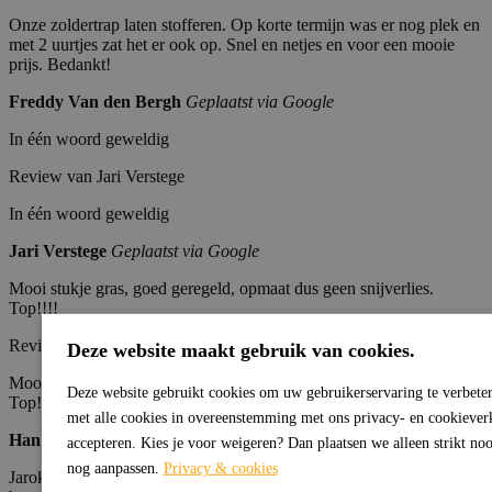
Onze zoldertrap laten stofferen. Op korte termijn was er nog plek en
met 2 uurtjes zat het er ook op. Snel en netjes en voor een mooie
prijs. Bedankt!
Freddy Van den Bergh
Geplaatst via Google
In één woord geweldig
Review van Jari Verstege
In één woord geweldig
Jari Verstege
Geplaatst via Google
Mooi stukje gras, goed geregeld, opmaat dus geen snijverlies.
Top!!!!
Review van Han Opstal
Deze website maakt gebruik van cookies.
Mooi stukje gras, goed geregeld, opmaat dus geen snijverlies.
Deze website gebruikt cookies om uw gebruikerservaring te verbeter
Top!!!!
met alle cookies in overeenstemming met ons privacy- en cookieverkl
Han Opstal
Geplaatst via Google
accepteren. Kies je voor weigeren? Dan plaatsen we alleen strikt noo
nog aanpassen.
Privacy & cookies
Jaroka heeft ons uit de brand geholpen en zeer snel producten