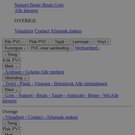
Naturel
Beige
Bruin
Grijs
Alle kleuren
OVERIGE
Visualizer
Contact
Afspraak maken
Klik PVC
›
Plak PVC
›
Tapijt
›
Laminaat
›
Vinyl
›
Werkgebied
›
Kunstgras
›
PVC vloer aanbieding
›
‹
Terug
Klik PVC
Merk
⌄
›
Ambiant
›
Gelasta
Alle merken
Uitstraling
⌄
›
Tegel
›
Plank
›
Visgraat
›
Betonlook
Alle uitstralingen
Kleur
⌄
›
Grijs
›
Naturel
›
Bruin
›
Taupe
›
Antraciet
›
Beige
›
Wit
Alle
kleuren
Overige
›
Visualizer
›
Contact
›
Afspraak maken
‹
Terug
Plak PVC
Merk
⌄