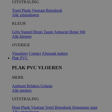
UITSTRALING
Tegel
Plank
Visgraat
Betonlook
Alle uitstralingen
KLEUR
Grijs
Naturel
Bruin
Taupe
Antraciet
Beige
Wit
Alle kleuren
OVERIGE
Visualizer
Contact
Afspraak maken
Plak PVC
PLAK PVC VLOEREN
MERK
Ambiant
Belakos
Gelasta
Alle merken
UITSTRALING
Hout
Plank
Visgraat
Tegel
Betonlook
Hongaarse punt
Alle uitstralingen