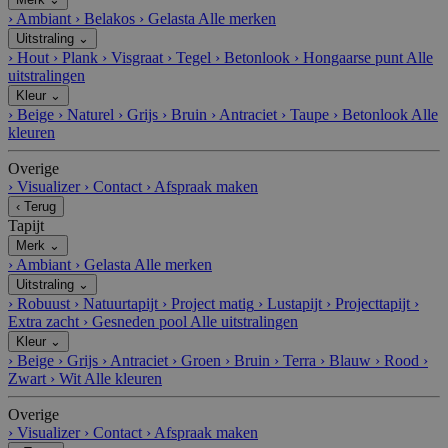
›
Ambiant
›
Belakos
›
Gelasta
Alle merken
Uitstraling
⌄
›
Hout
›
Plank
›
Visgraat
›
Tegel
›
Betonlook
›
Hongaarse punt
Alle
uitstralingen
Kleur
⌄
›
Beige
›
Naturel
›
Grijs
›
Bruin
›
Antraciet
›
Taupe
›
Betonlook
Alle
kleuren
Overige
›
Visualizer
›
Contact
›
Afspraak maken
‹
Terug
Tapijt
Merk
⌄
›
Ambiant
›
Gelasta
Alle merken
Uitstraling
⌄
›
Robuust
›
Natuurtapijt
›
Project matig
›
Lustapijt
›
Projecttapijt
›
Extra zacht
›
Gesneden pool
Alle uitstralingen
Kleur
⌄
›
Beige
›
Grijs
›
Antraciet
›
Groen
›
Bruin
›
Terra
›
Blauw
›
Rood
›
Zwart
›
Wit
Alle kleuren
Overige
›
Visualizer
›
Contact
›
Afspraak maken