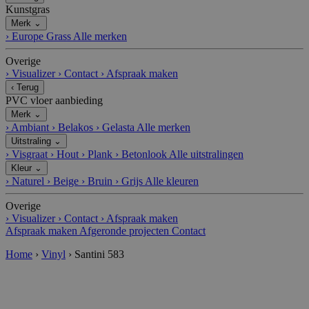
Kunstgras
Merk
⌄
›
Europe Grass
Alle merken
Overige
›
Visualizer
›
Contact
›
Afspraak maken
‹
Terug
PVC vloer aanbieding
Merk
⌄
›
Ambiant
›
Belakos
›
Gelasta
Alle merken
Uitstraling
⌄
›
Visgraat
›
Hout
›
Plank
›
Betonlook
Alle uitstralingen
Kleur
⌄
›
Naturel
›
Beige
›
Bruin
›
Grijs
Alle kleuren
Overige
›
Visualizer
›
Contact
›
Afspraak maken
Afspraak maken
Afgeronde projecten
Contact
Home
›
Vinyl
›
Santini 583