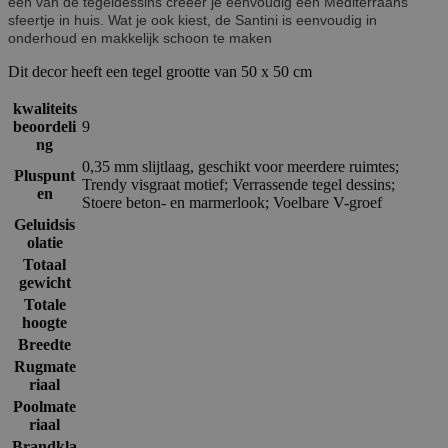
één van de tegeldessins creëer je eenvoudig een Mediterraans
sfeertje in huis. Wat je ook kiest, de Santini is eenvoudig in
onderhoud en makkelijk schoon te maken
Dit decor heeft een tegel grootte van 50 x 50 cm
kwaliteits
beoordeli
9
ng
0,35 mm slijtlaag, geschikt voor meerdere ruimtes;
Pluspunt
Trendy visgraat motief; Verrassende tegel dessins;
en
Stoere beton- en marmerlook; Voelbare V-groef
Geluidsis
olatie
Totaal
gewicht
Totale
hoogte
Breedte
Rugmate
riaal
Poolmate
riaal
Brandkla