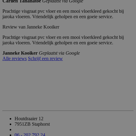
Carlien Tanahatoe
Geplaatst via Google
D
a
o
t
Prachtige visgraat pvc vloer en een mooi vloerkleed gekocht bij
m
u
ei
jaroka vloeren. Vriendelijk geholpen en een goeie service.
m
n
Review van Janneke Kooiker
__cf_bm
Cl
3
Deze cookie wordt gebruikt om onderscheid te
ou
0
website, om geldige rapporten te kunnen make
Prachtige visgraat pvc vloer en een mooi vloerkleed gekocht bij
df
m
jaroka vloeren. Vriendelijk geholpen en een goeie service.
la
in
re
ut
In
e
Janneke Kooiker
Geplaatst via Google
c.
n
Alle reviews
Schrijf een review
.c
al
en
dl
y.
co
m
__cfruid
Cl
S
Cookie geassocieerd met sites die CloudFlare
ou
es
identificeren.
df
si
la
e
re
In
Houtdraaier 12
c.
.c
7951ZB Staphorst
al
en
06 - 202 792 24
dl