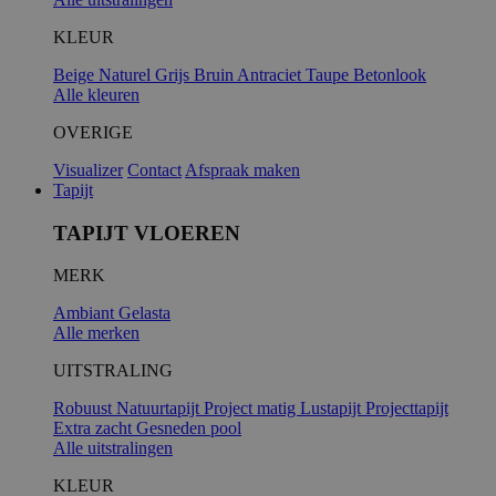
KLEUR
Beige
Naturel
Grijs
Bruin
Antraciet
Taupe
Betonlook
Alle kleuren
OVERIGE
Visualizer
Contact
Afspraak maken
Tapijt
TAPIJT VLOEREN
MERK
Ambiant
Gelasta
Alle merken
UITSTRALING
Robuust
Natuurtapijt
Project matig
Lustapijt
Projecttapijt
Extra zacht
Gesneden pool
Alle uitstralingen
KLEUR