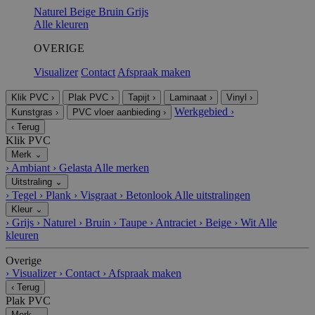
Naturel
Beige
Bruin
Grijs
Alle kleuren
OVERIGE
Visualizer
Contact
Afspraak maken
Klik PVC
›
Plak PVC
›
Tapijt
›
Laminaat
›
Vinyl
›
Werkgebied
›
Kunstgras
›
PVC vloer aanbieding
›
‹
Terug
Klik PVC
Merk
⌄
›
Ambiant
›
Gelasta
Alle merken
Uitstraling
⌄
›
Tegel
›
Plank
›
Visgraat
›
Betonlook
Alle uitstralingen
Kleur
⌄
›
Grijs
›
Naturel
›
Bruin
›
Taupe
›
Antraciet
›
Beige
›
Wit
Alle
kleuren
Overige
›
Visualizer
›
Contact
›
Afspraak maken
‹
Terug
Plak PVC
Merk
⌄