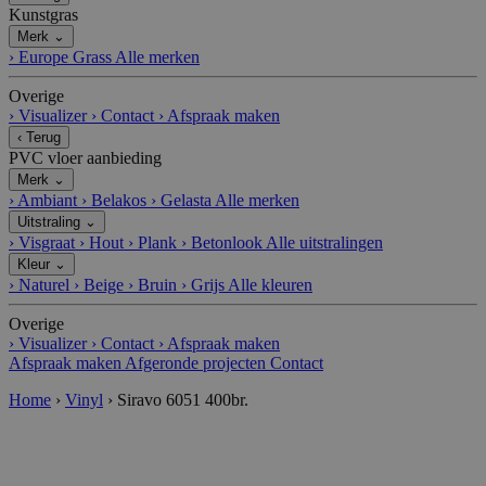
Kunstgras
Merk
⌄
›
Europe Grass
Alle merken
Overige
›
Visualizer
›
Contact
›
Afspraak maken
‹
Terug
PVC vloer aanbieding
Merk
⌄
›
Ambiant
›
Belakos
›
Gelasta
Alle merken
Uitstraling
⌄
›
Visgraat
›
Hout
›
Plank
›
Betonlook
Alle uitstralingen
Kleur
⌄
›
Naturel
›
Beige
›
Bruin
›
Grijs
Alle kleuren
Overige
›
Visualizer
›
Contact
›
Afspraak maken
Afspraak maken
Afgeronde projecten
Contact
Home
›
Vinyl
›
Siravo 6051 400br.