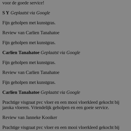
In
e
voor de goede service!
c.
n
.c
S Y
Geplaatst via Google
al
en
dl
Fijn geholpen met kunstgras.
y.
co
Review van Carlien Tanahatoe
m
__cfruid
Cl
S
Cookie geassocieerd met sites die CloudFlare
Fijn geholpen met kunstgras.
ou
es
identificeren.
df
si
Carlien Tanahatoe
Geplaatst via Google
la
e
re
Fijn geholpen met kunstgras.
In
c.
.c
Review van Carlien Tanahatoe
al
en
Fijn geholpen met kunstgras.
dl
y.
co
Carlien Tanahatoe
Geplaatst via Google
m
Prachtige visgraat pvc vloer en een mooi vloerkleed gekocht bij
_GRECAPTCHA
G
6
Google reCAPTCHA plaatst een noodzakelij
jaroka vloeren. Vriendelijk geholpen en een goeie service.
oo
m
uitgevoerd met het oog op de risicoanalyse.
gl
a
e
a
Review van Janneke Kooiker
L
n
L
d
Prachtige visgraat pvc vloer en een mooi vloerkleed gekocht bij
C
e