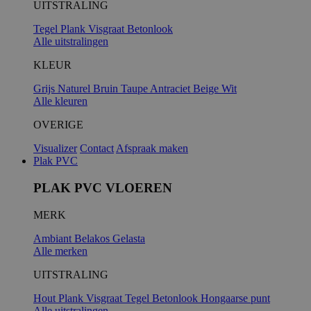
UITSTRALING
Tegel
Plank
Visgraat
Betonlook
Alle uitstralingen
KLEUR
Grijs
Naturel
Bruin
Taupe
Antraciet
Beige
Wit
Alle kleuren
OVERIGE
Visualizer
Contact
Afspraak maken
Plak PVC
PLAK PVC VLOEREN
MERK
Ambiant
Belakos
Gelasta
Alle merken
UITSTRALING
Hout
Plank
Visgraat
Tegel
Betonlook
Hongaarse punt
Alle uitstralingen