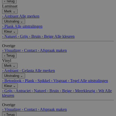
‹
Terug
Laminaat
Merk
⌄
›
Ambiant
Alle merken
Uitstraling
⌄
›
Plank
Alle uitstralingen
Kleur
⌄
›
Naturel
›
Grijs
›
Bruin
›
Beige
Alle kleuren
Overige
›
Visualizer
›
Contact
›
Afspraak maken
‹
Terug
Vinyl
Merk
⌄
›
Ambiant
›
Gelasta
Alle merken
Uitstraling
⌄
›
Betonlook
›
Plank
›
Spikkel
›
Visgraat
›
Tegel
Alle uitstralingen
Kleur
⌄
›
Grijs
›
Antraciet
›
Naturel
›
Bruin
›
Beige
›
Meerkleurig
›
Wit
Alle
kleuren
Overige
›
Visualizer
›
Contact
›
Afspraak maken
‹
Terug