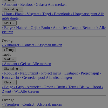
›
Ambiant
›
Belakos
›
Gelasta
Alle merken
Uitstraling
⌄
›
Hout
›
Plank
›
Visgraat
›
Tegel
›
Betonlook
›
Hongaarse punt
Alle
uitstralingen
Kleur
⌄
›
Beige
›
Naturel
›
Grijs
›
Bruin
›
Antraciet
›
Taupe
›
Betonlook
Alle
kleuren
Overige
›
Visualizer
›
Contact
›
Afspraak maken
‹
Terug
Tapijt
Merk
⌄
›
Ambiant
›
Gelasta
Alle merken
Uitstraling
⌄
›
Robuust
›
Natuurtapijt
›
Project matig
›
Lustapijt
›
Projecttapijt
›
Extra zacht
›
Gesneden pool
Alle uitstralingen
Kleur
⌄
›
Beige
›
Grijs
›
Antraciet
›
Groen
›
Bruin
›
Terra
›
Blauw
›
Rood
›
Zwart
›
Wit
Alle kleuren
Overige
›
Visualizer
›
Contact
›
Afspraak maken