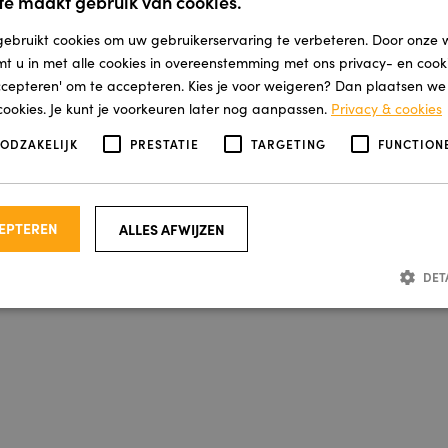
e maakt gebruik van cookies.
ebruikt cookies om uw gebruikerservaring te verbeteren. Door onze 
mt u in met alle cookies in overeenstemming met ons privacy- en cooki
accepteren' om te accepteren. Kies je voor weigeren? Dan plaatsen we a
cookies. Je kunt je voorkeuren later nog aanpassen.
Privacy & cookies
OODZAKELIJK
PRESTATIE
TARGETING
FUNCTION
CEPTEREN
ALLES AFWIJZEN
DET
Strikt noodzakelijk
Prestatie
Targeting
Functioneel
ijke cookies maken de kernfunctionaliteiten van de website mogelijk, zoals gebruikersaa
e website kan niet goed worden gebruikt zonder de strikt noodzakelijke cookies.
A
a