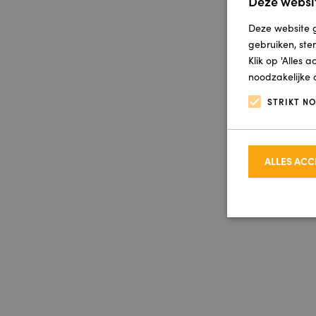
Deze websit
Deze website g
gebruiken, ste
Klik op 'Alles 
noodzakelijke 
STRIKT N
ALLES AC
Strikt noodzakel
accountbeheer. D