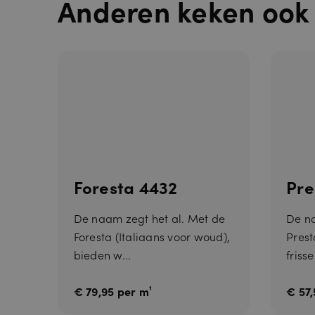
Anderen keken ook
Naam
__cf_bm
Foresta 4432
Pre
De naam zegt het al. Met de
De n
Foresta (Italiaans voor woud),
Prest
bieden w...
friss
€ 79,95 per m¹
€ 57,