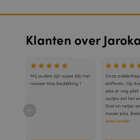
__cfruid
Klanten over Jarok
Mij ouders zijn super blij met
Onze zoldertrap
nieuwe trap bedekking !
stofferen. Op kor
was er nog plek
uurtjes zat het e
_GRECAPTCH
Snel en netjes e
mooie prijs. Beda
Lees verder