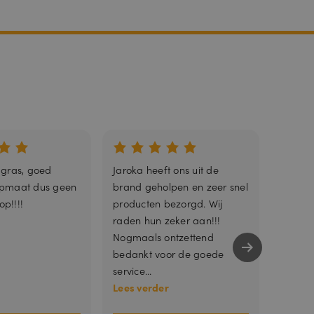
trouwd
 gras, goed
Jaroka heeft ons uit de
Fijn g
opmaat dus geen
brand geholpen en zeer snel
op!!!!
producten bezorgd. Wij
raden hun zeker aan!!!
nneer deze
Nogmaals ontzettend
bedankt voor de goede
service...
Lees verder