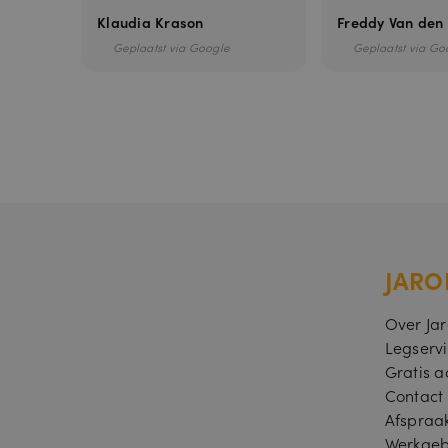
Klaudia Krason
Freddy Van den
Geplaatst via Google
Geplaatst via Go
PHPSESSID
JARO
Over Ja
Legserv
Gratis a
Naam
Contact
pbid
Afspraa
Naam
last_pysTraffi
Werkgeb