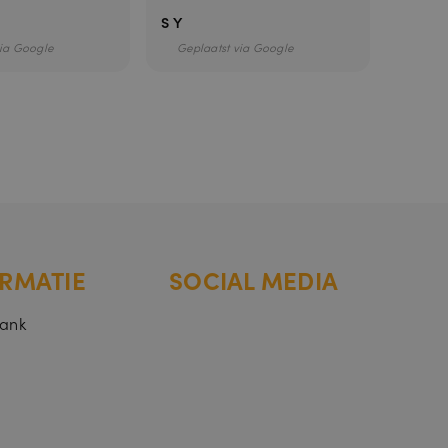
S Y
Carlie
via Google
Geplaatst via Google
Gepla
identificator
rssessies te
mer, hoe het
is het behouden
RMATIE
SOCIAL MEDIA
bank
hrijving