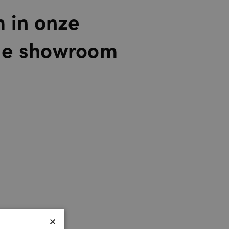
m in onze
de showroom
×