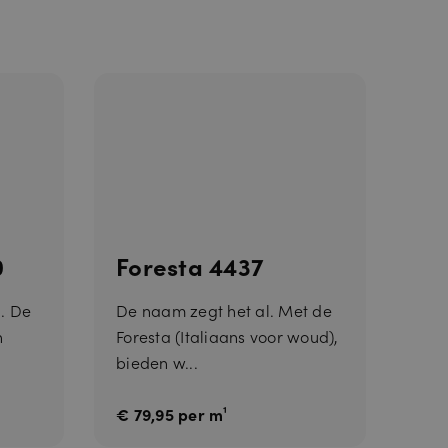
s. Dit is
 gebruik van
0
Foresta 4437
. De
De naam zegt het al. Met de
n
Foresta (Italiaans voor woud),
bieden w...
€ 79,95 per m¹