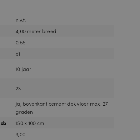
n.v.t.
4,00 meter breed
0,55
e1
10 jaar
23
ja, bovenkant cement dek vloer max. 27
graden
lxb
150 x 100 cm
3,00