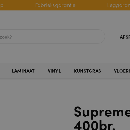
lp
Fabrieksgarantie
Leggaran
AFS
LAMINAAT
VINYL
KUNSTGRAS
VLOER
Supreme
400br.