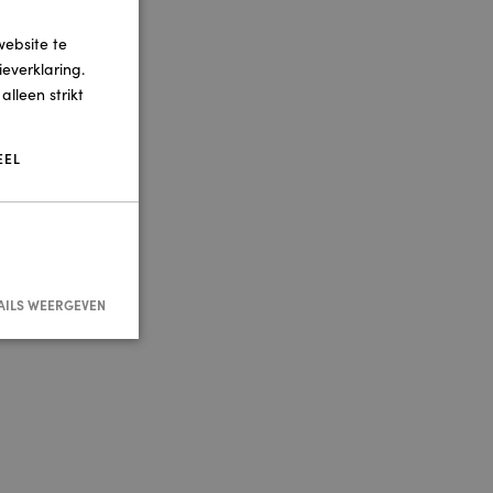
website te
everklaring.
lleen strikt
EEL
AILS WEERGEVEN
nmelding en