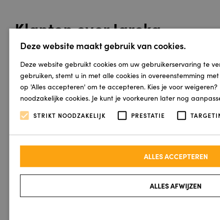
Klanten over Jaroka
Vloeren
Deze website maakt gebruik van cookies.
Deze website gebruikt cookies om uw gebruikerservaring te ve
gebruiken, stemt u in met alle cookies in overeenstemming met o
op 'Alles accepteren' om te accepteren. Kies je voor weigeren?
noodzakelijke cookies. Je kunt je voorkeuren later nog aanpas
Mij ouders zijn
Onze zoldertrap
In één
STRIKT NOODZAKELIJK
PRESTATIE
TARGETI
super blij met
laten stofferen. Op
geweld
nieuwe trap
korte termijn was
bedekking !
er nog plek en met
2 uurtjes zat het er
ALLES ACCEPTEREN
ook op. Snel en
netjes en voor een
ALLES AFWIJZEN
mooie prijs.
Bedan...
Lees verder