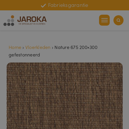
Fabrieksgarantie
Leggarantie
Home
›
Vloerkleden
›
Nature 675 200×300
gefestonneerd