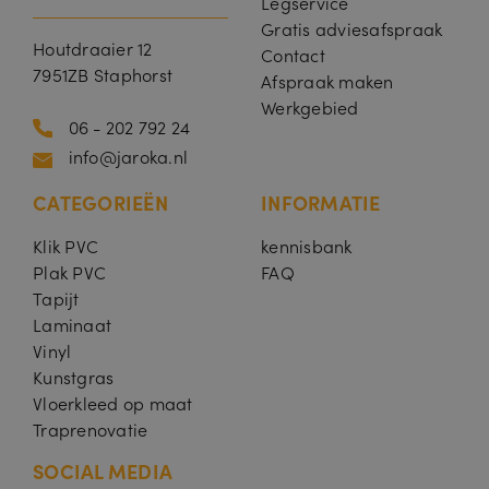
Legservice
In
Gratis adviesafspraak
c.
Houtdraaier 12
.c
Contact
al
7951ZB Staphorst
Afspraak maken
e
n
Werkgebied
dl
06 - 202 792 24
y.
c
info@jaroka.nl
o
m
CATEGORIEËN
INFORMATIE
__cfruid
S
Cookie geassocieerd met sites die CloudFlare 
Cl
e
webverkeer te identificeren.
o
ss
u
Klik PVC
kennisbank
ie
df
Plak PVC
FAQ
l
a
Tapijt
re
Laminaat
In
c.
Vinyl
.c
Kunstgras
al
e
Vloerkleed op maat
n
dl
Traprenovatie
y.
c
o
SOCIAL MEDIA
m