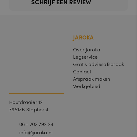
SCHRIJF EEN REVIEW
a
gebruikt voor gerichte advertenties.
e
r
r
e
st
In
c.
.j
a
JAROKA
ro
k
a.
Over Jaroka
nl
Legservice
Gratis adviesafspraak
Contact
Afspraak maken
Werkgebied
Houtdraaier 12
7951ZB Staphorst
06 - 202 792 24
info@jaroka.nl