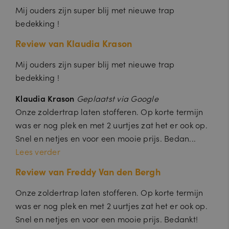
c.
Mij ouders zijn super blij met nieuwe trap
.c
al
bedekking !
e
n
Review van Klaudia Krason
dl
y.
c
Mij ouders zijn super blij met nieuwe trap
o
m
bedekking !
_GRECAPTCHA
6
Google reCAPTCHA plaatst een
G
m
noodzakelijke cookie (_GRECAPTCHA)
o
Klaudia Krason
Geplaatst via Google
a
wanneer deze wordt uitgevoerd met
o
a
het oog op de risicoanalyse.
Onze zoldertrap laten stofferen. Op korte termijn
gl
n
e
d
was er nog plek en met 2 uurtjes zat het er ook op.
L
e
L
n
Snel en netjes en voor een mooie prijs. Bedan...
C
Lees verder
w
w
w
Review van Freddy Van den Bergh
.g
o
o
Onze zoldertrap laten stofferen. Op korte termijn
gl
e.
was er nog plek en met 2 uurtjes zat het er ook op.
c
o
Snel en netjes en voor een mooie prijs. Bedankt!
m