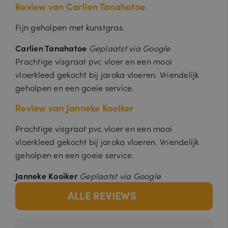
Review van Carlien Tanahatoe
In
k
r
c.
a.
1
.j
nl
m
Fijn geholpen met kunstgras.
a
a
ro
a
k
n
Carlien Tanahatoe
Geplaatst via Google
a.
d
nl
Prachtige visgraat pvc vloer en een mooi
IDE
1
Deze cookie wordt ingesteld door
G
vloerkleed gekocht bij jaroka vloeren. Vriendelijk
ja
Doubleclick en voert informatie uit over
o
a
hoe de eindgebruiker de website
geholpen en een goeie service.
o
r
gebruikt en over eventuele advertenties
gl
1
die de eindgebruiker heeft gezien
e
Review van Janneke Kooiker
m
voordat hij de genoemde website
L
a
bezocht.
L
a
Prachtige visgraat pvc vloer en een mooi
n
C
d
.d
vloerkleed gekocht bij jaroka vloeren. Vriendelijk
o
u
geholpen en een goeie service.
bl
e
cl
Janneke Kooiker
Geplaatst via Google
ic
k.
ALLE REVIEWS
n
et
_pin_unauth
1
Registreert een unieke ID die de
Pi
ja
gebruiker identificeert en herkent. Wordt
nt