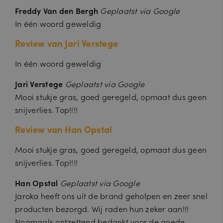
PHPSESSID
S
Cookie gegenereerd door applicaties
Freddy Van den Bergh
Geplaatst via Google
P
e
op basis van de PHP-taal. Dit is een
H
In één woord geweldig
ss
identificator voor algemene
P.
ie
doeleinden die wordt gebruikt om
n
variabelen van gebruikerssessies te
Review van Jari Verstege
et
onderhouden. Het is normaal
ja
gesproken een willekeurig
ro
gegenereerd nummer, hoe het wordt
In één woord geweldig
k
gebruikt, kan specifiek zijn voor de
a.
site, maar een goed voorbeeld is het
nl
behouden van een ingelogde status
Jari Verstege
Geplaatst via Google
voor een gebruiker tussen pagina's.
Mooi stukje gras, goed geregeld, opmaat dus geen
snijverlies. Top!!!!
Aanbieder /
Vervaldat
Omschri
Review van Han Opstal
Naam
A
Domein
um
jving
a
pbid
jaroka.nl
6
n
Mooi stukje gras, goed geregeld, opmaat dus geen
V
maanden
A
bi
er
snijverlies. Top!!!!
a
e
last_pysTrafficSource
jaroka.nl
v
7 dagen
n
d
V
al
Naam
bi
er
Omschrijving
Han Opstal
Geplaatst via Google
last_pys_landing_page
jaroka.nl
7 dagen
er
d
e
/
v
a
Jaroka heeft ons uit de brand geholpen en zeer snel
d
D
m
m.stripe.com
1 jaar 1
al
tu
Naam
er
o
Omschrijving
maand
d
m
producten bezorgd. Wij raden hun zeker aan!!!
/
m
a
receive-cookie-
.doubleclick.n
6
D
ei
Nogmaals ontzettend bedankt voor de goede