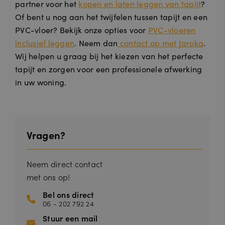
partner voor het
kopen en laten leggen van tapijt
?
website mogelijk, zoals gebruikersaanmelding en accountbeheer. De
website kan niet goed worden gebruikt zonder de strikt noodzakelijke
Of bent u nog aan het twijfelen tussen tapijt en een
cookies.
PVC-vloer? Bekijk onze opties voor
PVC-vloeren
A
inclusief leggen
. Neem dan
contact op met Jaroka
.
a
n
Wij helpen u graag bij het kiezen van het perfecte
V
bi
er
e
tapijt en zorgen voor een professionele afwerking
v
d
al
in uw woning.
Naam
er
Omschrijving
d
/
a
D
tu
o
m
m
ei
n
Vragen?
__cf_bm
3
Deze cookie wordt gebruikt om
C
0
onderscheid te maken tussen mensen
lo
m
en bots. Dit is gunstig voor de
Neem direct contact
u
in
website, om geldige rapporten te
d
ut
kunnen maken over het gebruik van
met ons op!
fl
e
hun website.
a
n
Bel ons direct
r
06 - 202 792 24
e
In
Stuur een mail
c.