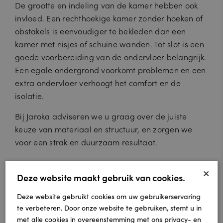
De grootte en indeling van de kamer hebben ook
invloed. Een rechthoekige kamer zonder hoeken of
obstakels is eenvoudiger te bekleden dan een
kamer met nisjes of schuine wanden. Tot slot is een
goede voorbereiding van de ondervloer belangrijk.
Een egale ondergrond voorkomt problemen en een
extra ondervloer verhoogt het comfort en de
isolatie.
Bij Jaroka adviseren we u graag over de juiste
keuze van materiaal en structuur, en zorgen we
voor een strak en duurzaam resultaat.
Tapijt laten leggen op de
×
Deze website maakt gebruik van cookies.
trap
Deze website gebruikt cookies om uw gebruikerservaring
te verbeteren. Door onze website te gebruiken, stemt u in
Een trap vraagt om extra vakmanschap, maar
met alle cookies in overeenstemming met ons privacy- en