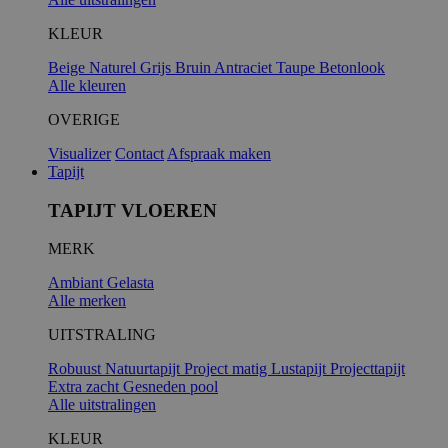
KLEUR
Beige
Naturel
Grijs
Bruin
Antraciet
Taupe
Betonlook
Alle kleuren
OVERIGE
Visualizer
Contact
Afspraak maken
Tapijt
TAPIJT VLOEREN
MERK
Ambiant
Gelasta
Alle merken
UITSTRALING
Robuust
Natuurtapijt
Project matig
Lustapijt
Projecttapijt
Extra zacht
Gesneden pool
Alle uitstralingen
KLEUR