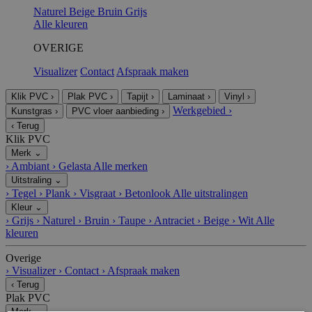
Naturel
Beige
Bruin
Grijs
Alle kleuren
OVERIGE
Visualizer
Contact
Afspraak maken
Klik PVC
›
Plak PVC
›
Tapijt
›
Laminaat
›
Vinyl
›
Werkgebied
›
Kunstgras
›
PVC vloer aanbieding
›
‹
Terug
Klik PVC
Merk
⌄
›
Ambiant
›
Gelasta
Alle merken
Uitstraling
⌄
›
Tegel
›
Plank
›
Visgraat
›
Betonlook
Alle uitstralingen
Kleur
⌄
›
Grijs
›
Naturel
›
Bruin
›
Taupe
›
Antraciet
›
Beige
›
Wit
Alle
kleuren
Overige
›
Visualizer
›
Contact
›
Afspraak maken
‹
Terug
Plak PVC
Merk
⌄