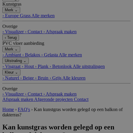
fl
ut
het gebruik van hun website.
Kunstgras
a
e
r
n
Merk
⌄
e
›
Europe Grass
Alle merken
I
n
Overige
c.
.c
›
Visualizer
›
Contact
›
Afspraak maken
al
‹
Terug
e
n
PVC vloer aanbieding
dl
Merk
⌄
y.
›
Ambiant
›
Belakos
›
Gelasta
Alle merken
c
o
Uitstraling
⌄
m
›
Visgraat
›
Hout
›
Plank
›
Betonlook
Alle uitstralingen
__cfruid
C
S
Cookie geassocieerd met sites die
Kleur
⌄
lo
es
CloudFlare gebruiken, gebruikt om
›
Naturel
›
Beige
›
Bruin
›
Grijs
Alle kleuren
u
si
vertrouwd webverkeer te identificeren.
d
e
Overige
fl
a
›
Visualizer
›
Contact
›
Afspraak maken
r
Afspraak maken
Afgeronde projecten
Contact
e
I
Home
›
FAQ's
›
Kan kunstgras worden gelegd op een balkon of
n
c.
dakterras?
.c
al
Kan kunstgras worden gelegd op een
e
n