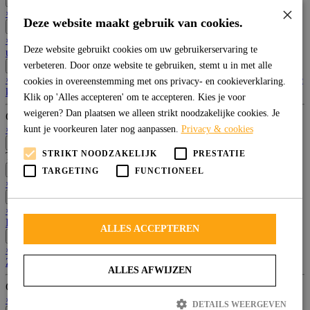
×
›
Ambiant
›
Belakos
›
Gelasta
Alle merken
Deze website maakt gebruik van cookies.
Uitstraling
⌄
›
Hout
›
Plank
›
Visgraat
›
Tegel
›
Betonlook
›
Hongaarse punt
Alle
Deze website gebruikt cookies om uw gebruikerservaring te
uitstralingen
verbeteren. Door onze website te gebruiken, stemt u in met alle
Kleur
⌄
›
Beige
›
Naturel
›
Grijs
›
Bruin
›
Antraciet
›
Taupe
›
Betonlook
Alle
cookies in overeenstemming met ons privacy- en cookieverklaring.
kleuren
Klik op 'Alles accepteren' om te accepteren. Kies je voor
weigeren? Dan plaatsen we alleen strikt noodzakelijke cookies. Je
Overige
›
Visualizer
›
Contact
›
Afspraak maken
kunt je voorkeuren later nog aanpassen.
Privacy & cookies
‹
Terug
STRIKT NOODZAKELIJK
PRESTATIE
Tapijt
Merk
⌄
TARGETING
FUNCTIONEEL
›
Ambiant
›
Gelasta
Alle merken
Uitstraling
⌄
›
Robuust
›
Natuurtapijt
›
Project matig
›
Lustapijt
›
Projecttapijt
›
Extra zacht
›
Gesneden pool
Alle uitstralingen
ALLES ACCEPTEREN
Kleur
⌄
›
Beige
›
Grijs
›
Antraciet
›
Groen
›
Bruin
›
Terra
›
Blauw
›
Rood
›
Zwart
›
Wit
Alle kleuren
ALLES AFWIJZEN
Overige
›
Visualizer
›
Contact
›
Afspraak maken
DETAILS WEERGEVEN