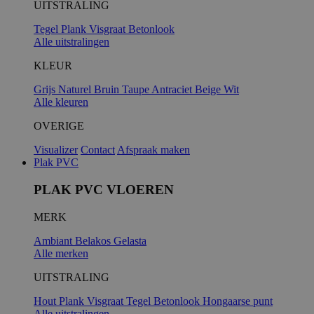
UITSTRALING
Tegel
Plank
Visgraat
Betonlook
Alle uitstralingen
KLEUR
Grijs
Naturel
Bruin
Taupe
Antraciet
Beige
Wit
Alle kleuren
OVERIGE
Visualizer
Contact
Afspraak maken
Plak PVC
PLAK PVC VLOEREN
MERK
Ambiant
Belakos
Gelasta
Alle merken
UITSTRALING
Hout
Plank
Visgraat
Tegel
Betonlook
Hongaarse punt
Alle uitstralingen