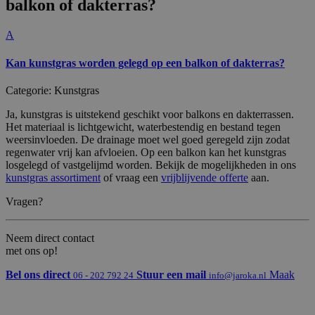
balkon of dakterras?
dl
y.
c
o
A
m
Kan kunstgras worden gelegd op een balkon of dakterras?
_GRECAPTCHA
G
6
Google reCAPTCHA plaatst een
o
m
noodzakelijke cookie (_GRECAPTCHA)
o
a
wanneer deze wordt uitgevoerd met het
Categorie: Kunstgras
gl
a
oog op de risicoanalyse.
e
n
L
d
Ja, kunstgras is uitstekend geschikt voor balkons en dakterrassen.
L
e
Het materiaal is lichtgewicht, waterbestendig en bestand tegen
C
n
weersinvloeden. De drainage moet wel goed geregeld zijn zodat
w
w
regenwater vrij kan afvloeien. Op een balkon kan het kunstgras
w
losgelegd of vastgelijmd worden. Bekijk de mogelijkheden in ons
.g
kunstgras assortiment
of vraag een
vrijblijvende offerte
aan.
o
o
gl
Vragen?
e.
c
o
Neem direct contact
m
met ons op!
PHPSESSID
P
S
Cookie gegenereerd door applicaties op
H
es
basis van de PHP-taal. Dit is een
Bel ons direct
Stuur een mail
Maak
06 - 202 792 24
info@jaroka.nl
P.
si
identificator voor algemene doeleinden
n
e
die wordt gebruikt om variabelen van
et
gebruikerssessies te onderhouden. Het is
ja
normaal gesproken een willekeurig