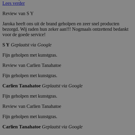
gl
1
eventuele advertenties die de eindgebruiker
Lees verder
e
m
heeft gezien voordat hij de genoemde website
L
a
bezocht.
Review van S Y
L
a
C
n
.d
d
Jaroka heeft ons uit de brand geholpen en zeer snel producten
o
bezorgd. Wij raden hun zeker aan!!! Nogmaals ontzettend bedankt
u
voor de goede service!
bl
ec
li
S Y
Geplaatst via Google
c
k.
Fijn geholpen met kunstgras.
n
et
Review van Carlien Tanahatoe
_pin_unauth
Pi
1
Registreert een unieke ID die de gebruiker
nt
ja
identificeert en herkent. Wordt gebruikt voor
Fijn geholpen met kunstgras.
er
ar
gerichte advertenties.
es
Carlien Tanahatoe
Geplaatst via Google
t
In
c.
Fijn geholpen met kunstgras.
.j
ar
Review van Carlien Tanahatoe
o
k
a.
Fijn geholpen met kunstgras.
nl
Carlien Tanahatoe
Geplaatst via Google