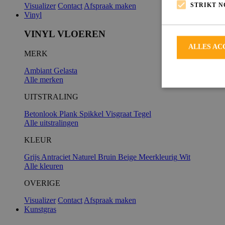
STRIKT 
Visualizer
Contact
Afspraak maken
Vinyl
VINYL VLOEREN
ALLES AC
MERK
Ambiant
Gelasta
Alle merken
UITSTRALING
Betonlook
Plank
Spikkel
Visgraat
Tegel
Alle uitstralingen
Strikt noodzakeli
De website kan ni
KLEUR
Grijs
Antraciet
Naturel
Bruin
Beige
Meerkleurig
Wit
Alle kleuren
OVERIGE
Naam
Visualizer
Contact
Afspraak maken
Kunstgras