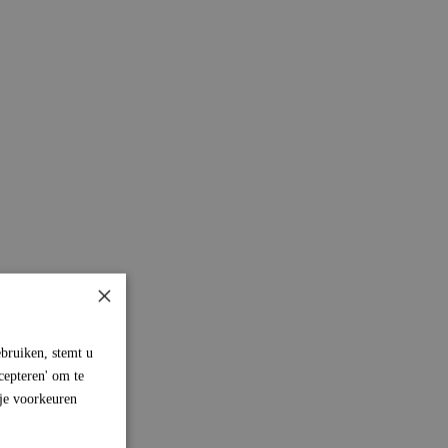
×
bruiken, stemt u
cepteren' om te
 je voorkeuren