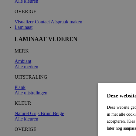
Alle kleuren
OVERIGE
Visualizer
Contact
Afspraak maken
Laminaat
LAMINAAT VLOEREN
MERK
Ambiant
Alle merken
UITSTRALING
Plank
Alle uitstralingen
Deze websit
KLEUR
Deze website geb
Naturel
Grijs
Bruin
Beige
in met alle cook
Alle kleuren
accepteren. Kies
later nog aanpas
OVERIGE