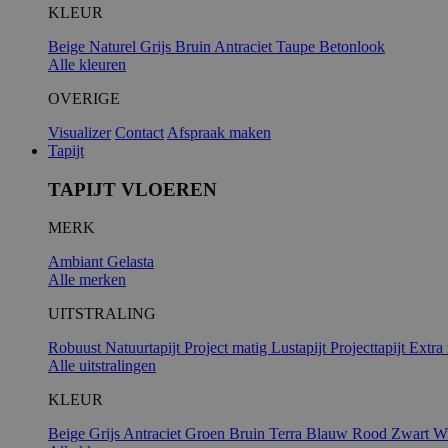
KLEUR
Beige
Naturel
Grijs
Bruin
Antraciet
Taupe
Betonlook
Alle kleuren
OVERIGE
Visualizer
Contact
Afspraak maken
Tapijt
TAPIJT VLOEREN
MERK
Ambiant
Gelasta
Alle merken
UITSTRALING
Robuust
Natuurtapijt
Project matig
Lustapijt
Projecttapijt
Extra
Alle uitstralingen
KLEUR
Beige
Grijs
Antraciet
Groen
Bruin
Terra
Blauw
Rood
Zwart
Wi