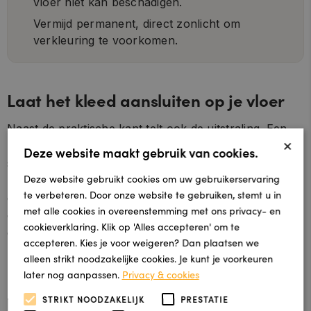
vloer niet kan beschadigen.
Vermijd permanent, direct zonlicht om
verkleuring te voorkomen.
Laat het kleed aansluiten op je vloer
Naast de praktische kant telt ook de uitstraling. Een
×
kleed komt het mooist tot zijn recht als de kleur en
Deze website maakt gebruik van cookies.
sfeer aansluiten op je vloer. Bij een warme houtlook,
Deze website gebruikt cookies om uw gebruikerservaring
zoals veel
PVC
- en
laminaatvloeren
hebben, werkt
te verbeteren. Door onze website te gebruiken, stemt u in
een rustige, natuurlijke tint vaak het beste. Een
met alle cookies in overeenstemming met ons privacy- en
opvallend kleed kan juist een mooi accent zijn tegen
cookieverklaring. Klik op 'Alles accepteren' om te
een strakke, egale vloer. Zo versterken de vloer en
accepteren. Kies je voor weigeren? Dan plaatsen we
het kleed elkaar in plaats van te concurreren.
alleen strikt noodzakelijke cookies. Je kunt je voorkeuren
later nog aanpassen.
Privacy & cookies
Geen standaardmaat die past?
STRIKT NOODZAKELIJK
PRESTATIE