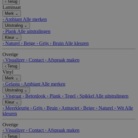
‹
Terug
Laminaat
Merk
⌄
›
Ambiant
Alle merken
Uitstraling
⌄
›
Plank
Alle uitstralingen
Kleur
⌄
›
Naturel
›
Beige
›
Grijs
›
Bruin
Alle kleuren
Overige
›
Visualizer
›
Contact
›
Afspraak maken
‹
Terug
Vinyl
Merk
⌄
›
Gelasta
›
Ambiant
Alle merken
Uitstraling
⌄
›
Visgraat
›
Betonlook
›
Plank
›
Tegel
›
Spikkel
Alle uitstralingen
Kleur
⌄
›
Meerkleurig
›
Grijs
›
Bruin
›
Antraciet
›
Beige
›
Naturel
›
Wit
Alle
kleuren
Overige
›
Visualizer
›
Contact
›
Afspraak maken
‹
Terug