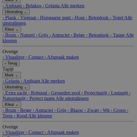
›
Ambiant
›
Belakos
›
Gelasta
Alle merken
Uitstraling
⌄
›
Plank
›
Visgraat
›
Hongaarse punt
›
Hout
›
Betonlook
›
Tegel
Alle
uitstralingen
Kleur
⌄
›
Bruin
›
Naturel
›
Grijs
›
Antraciet
›
Beige
›
Betonlook
›
Taupe
Alle
kleuren
Overige
›
Visualizer
›
Contact
›
Afspraak maken
‹
Terug
Tapijt
Merk
⌄
›
Gelasta
›
Ambiant
Alle merken
Uitstraling
⌄
›
Extra zacht
›
Robuust
›
Gesneden pool
›
Projecttapijt
›
Lustapijt
›
Natuurtapijt
›
Project matig
Alle uitstralingen
Kleur
⌄
›
Bruin
›
Beige
›
Antraciet
›
Grijs
›
Blauw
›
Zwart
›
Wit
›
Groen
›
Terra
›
Rood
Alle kleuren
Overige
›
Visualizer
›
Contact
›
Afspraak maken