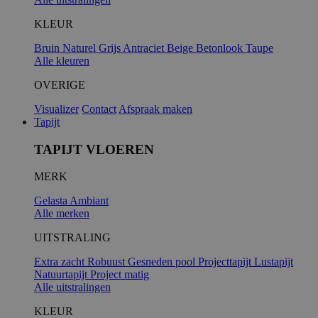
KLEUR
Bruin
Naturel
Grijs
Antraciet
Beige
Betonlook
Taupe
Alle kleuren
OVERIGE
Visualizer
Contact
Afspraak maken
Tapijt
TAPIJT VLOEREN
MERK
Gelasta
Ambiant
Alle merken
UITSTRALING
Extra zacht
Robuust
Gesneden pool
Projecttapijt
Lustapijt
Natuurtapijt
Project matig
Alle uitstralingen
KLEUR