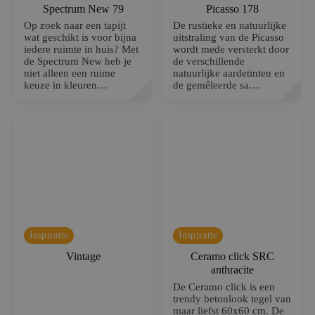
Spectrum New 79
Picasso 178
n
dl
Op zoek naar een tapijt
De rustieke en natuurlijke
y.
wat geschikt is voor bijna
uitstraling van de Picasso
c
o
iedere ruimte in huis? Met
wordt mede versterkt door
m
de Spectrum New heb je
de verschillende
niet alleen een ruime
natuurlijke aardetinten en
_GRECAPTCHA
G
6
Google reCAPTCHA plaatst een
keuze in kleuren…
de gemêleerde sa…
o
m
noodzakelijke cookie (_GRECAPTCHA)
o
a
wanneer deze wordt uitgevoerd met het
gl
a
oog op de risicoanalyse.
e
n
L
d
L
e
C
n
w
w
w
.g
o
o
gl
e.
Inspiratie
Inspiratie
c
o
m
Vintage
Ceramo click SRC
anthracite
PHPSESSID
P
S
Cookie gegenereerd door applicaties op
H
es
basis van de PHP-taal. Dit is een
De Ceramo click is een
P.
si
identificator voor algemene doeleinden
trendy betonlook tegel van
n
e
die wordt gebruikt om variabelen van
maar liefst 60x60 cm. De
et
gebruikerssessies te onderhouden. Het is