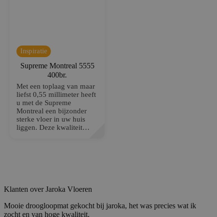
o
ar
de eindgebruiker de website gebruikt en over
gl
1
eventuele advertenties die de eindgebruiker
e
m
heeft gezien voordat hij de genoemde website
L
a
bezocht.
L
a
C
n
.d
d
Inspiratie
o
u
Supreme Montreal 5555
bl
ec
400br.
li
Met een toplaag van maar
c
k.
liefst 0,55 millimeter heeft
n
u met de Supreme
et
Montreal een bijzonder
sterke vloer in uw huis
_pin_unauth
Pi
1
Registreert een unieke ID die de gebruiker
liggen. Deze kwaliteit…
nt
ja
identificeert en herkent. Wordt gebruikt voor
er
ar
gerichte advertenties.
es
t
In
c.
.j
ar
o
Klanten over Jaroka Vloeren
k
a.
nl
Mooie droogloopmat gekocht bij jaroka, het was precies wat ik
zocht en van hoge kwaliteit.