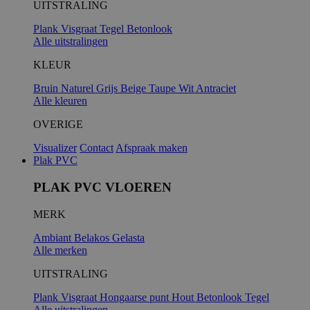
UITSTRALING
Plank
Visgraat
Tegel
Betonlook
Alle uitstralingen
KLEUR
Bruin
Naturel
Grijs
Beige
Taupe
Wit
Antraciet
Alle kleuren
OVERIGE
Visualizer
Contact
Afspraak maken
Plak PVC
PLAK PVC VLOEREN
MERK
Ambiant
Belakos
Gelasta
Alle merken
UITSTRALING
Plank
Visgraat
Hongaarse punt
Hout
Betonlook
Tegel
Alle uitstralingen