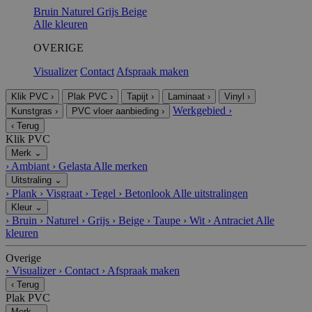
Bruin
Naturel
Grijs
Beige
Alle kleuren
OVERIGE
Visualizer
Contact
Afspraak maken
Klik PVC
›
Plak PVC
›
Tapijt
›
Laminaat
›
Vinyl
›
Werkgebied
›
Kunstgras
›
PVC vloer aanbieding
›
‹
Terug
Klik PVC
Merk
⌄
›
Ambiant
›
Gelasta
Alle merken
Uitstraling
⌄
›
Plank
›
Visgraat
›
Tegel
›
Betonlook
Alle uitstralingen
Kleur
⌄
›
Bruin
›
Naturel
›
Grijs
›
Beige
›
Taupe
›
Wit
›
Antraciet
Alle
kleuren
Overige
›
Visualizer
›
Contact
›
Afspraak maken
‹
Terug
Plak PVC
Merk
⌄