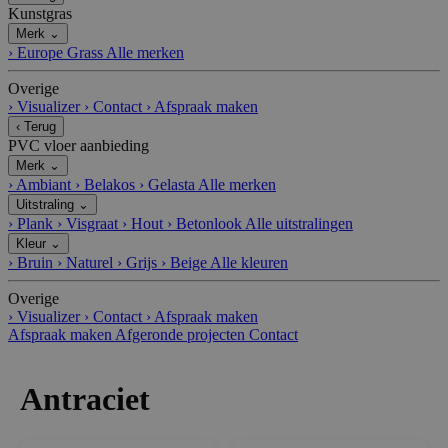
Kunstgras
Merk
⌄
›
Europe Grass
Alle merken
Overige
›
Visualizer
›
Contact
›
Afspraak maken
‹
Terug
PVC vloer aanbieding
Merk
⌄
›
Ambiant
›
Belakos
›
Gelasta
Alle merken
Uitstraling
⌄
›
Plank
›
Visgraat
›
Hout
›
Betonlook
Alle uitstralingen
Kleur
⌄
›
Bruin
›
Naturel
›
Grijs
›
Beige
Alle kleuren
Overige
›
Visualizer
›
Contact
›
Afspraak maken
Afspraak maken
Afgeronde projecten
Contact
Antraciet