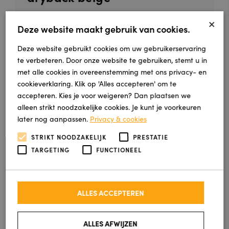
×
Deze visgraat vloer is één van de populairste
Deze website maakt gebruik van cookies.
pvc vloeren van dit m...
Deze website gebruikt cookies om uw gebruikerservaring
€ 78,00
€ 63,00 per m²
te verbeteren. Door onze website te gebruiken, stemt u in
met alle cookies in overeenstemming met ons privacy- en
cookieverklaring. Klik op 'Alles accepteren' om te
accepteren. Kies je voor weigeren? Dan plaatsen we
alleen strikt noodzakelijke cookies. Je kunt je voorkeuren
later nog aanpassen.
Privacy & cookies
STRIKT NOODZAKELIJK
PRESTATIE
TARGETING
FUNCTIONEEL
ALLES ACCEPTEREN
Navaro dryback beige
ALLES AFWIJZEN