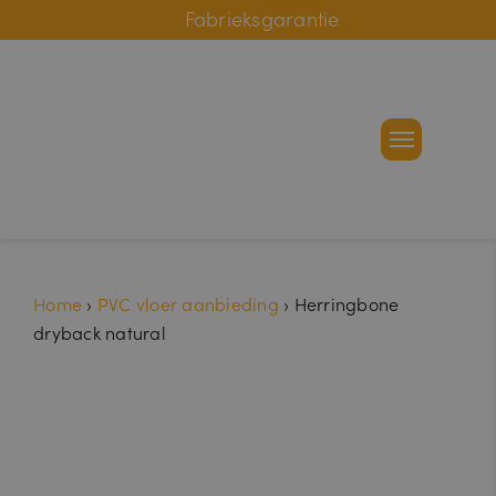
Online bestelhulp
Fabrieksgarantie
Home
›
PVC vloer aanbieding
›
Herringbone
dryback natural