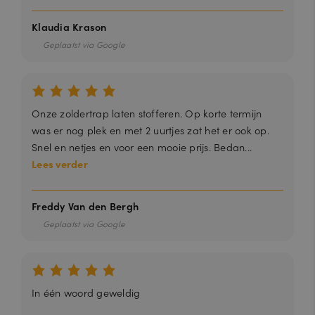
.c
al
e
Klaudia Krason
n
dl
Geplaatst via Google
y.
c
o
m
_GRECAPTCHA
6
Google reCAPTCHA plaatst een
G
m
noodzakelijke cookie (_GRECAPTCHA)
Onze zoldertrap laten stofferen. Op korte termijn
o
a
wanneer deze wordt uitgevoerd met
o
was er nog plek en met 2 uurtjes zat het er ook op.
a
het oog op de risicoanalyse.
gl
n
Snel en netjes en voor een mooie prijs. Bedan...
e
d
L
e
Lees verder
L
n
C
w
w
Freddy Van den Bergh
w
.g
Geplaatst via Google
o
o
gl
e.
c
o
m
In één woord geweldig
PHPSESSID
S
Cookie gegenereerd door applicaties
P