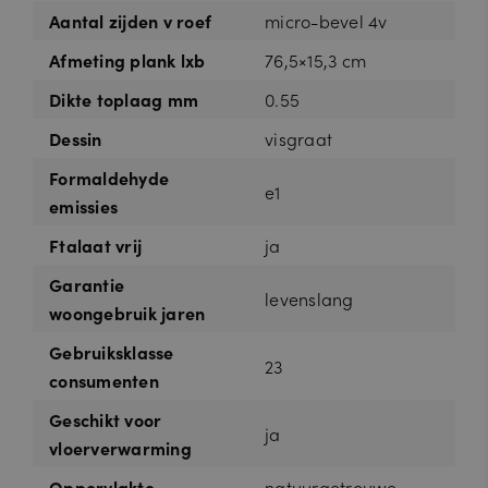
Aantal zijden v roef
micro-bevel 4v
Afmeting plank lxb
76,5×15,3 cm
Dikte toplaag mm
0.55
Dessin
visgraat
Formaldehyde
e1
emissies
Ftalaat vrij
ja
Garantie
levenslang
woongebruik jaren
Gebruiksklasse
23
consumenten
Geschikt voor
ja
vloerverwarming
Oppervlakte
natuurgetrouwe