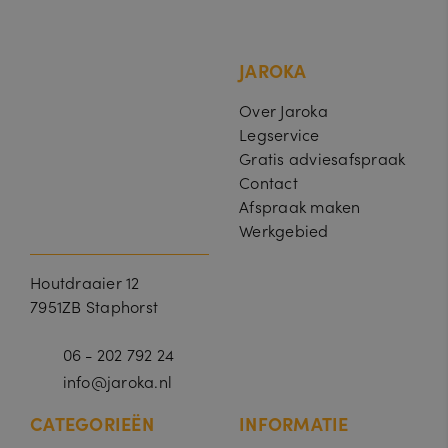
e
st
In
c.
JAROKA
.j
a
ro
Over Jaroka
k
Legservice
a.
nl
Gratis adviesafspraak
Contact
Afspraak maken
Werkgebied
Houtdraaier 12
7951ZB Staphorst
06 - 202 792 24
info@jaroka.nl
CATEGORIEËN
INFORMATIE