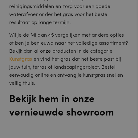
o
reinigingsmiddelen en zorg voor een goede
m
waterafvoer onder het gras voor het beste
_GRECAPTCHA
6
Google reCAPTCHA plaatst een
G
resultaat op lange termijn.
m
noodzakelijke cookie (_GRECAPTCHA)
o
a
wanneer deze wordt uitgevoerd met
o
a
het oog op de risicoanalyse.
gl
Wil je de Milaan 45 vergelijken met andere opties
n
e
d
of ben je benieuwd naar het volledige assortiment?
L
e
L
n
Bekijk dan al onze producten in de categorie
C
w
Kunstgras
en vind het gras dat het beste past bij
w
w
jouw tuin, terras of landscapingproject. Bestel
.g
eenvoudig online en ontvang je kunstgras snel en
o
o
veilig thuis.
gl
e.
c
Bekijk hem in onze
o
m
vernieuwde showroom
PHPSESSID
S
Cookie gegenereerd door applicaties
P
e
op basis van de PHP-taal. Dit is een
H
ss
identificator voor algemene
P.
ie
doeleinden die wordt gebruikt om
n
variabelen van gebruikerssessies te
et
onderhouden. Het is normaal
ja
gesproken een willekeurig
ro