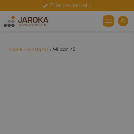
Online bestelhulp
Fabrieksgarantie
Home
›
Kunstgras
›
Milaan 45