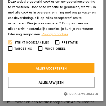
Deze website gebruikt cookies om uw gebruikerservaring
voorkeur iets meer dan je denkt nodig te hebben
te verbeteren. Door onze website te gebruiken, stemt u in
om later kleurverschillen tussen verschillende
met alle cookies in overeenstemming met ons privacy- en
productiecharges te voorkomen.
cookieverklaring. Klik op 'Alles accepteren' om te
accepteren. Kies je voor weigeren? Dan plaatsen we
Een andere fout is het vergeten van de
alleen strikt noodzakelijke cookies. Je kunt je voorkeuren
voorbereiding van de ondergrond. Kunstgras dat
later nog aanpassen.
Privacy & cookies
wordt gelegd op een ongelijke of slecht
STRIKT NOODZAKELIJK
PRESTATIE
afwaterende ondergrond zal nooit optimaal
TARGETING
FUNCTIONEEL
functioneren, ongeacht de kwaliteit van het gras
zelf. Investeer dus ook in een goede fundering voor
een resultaat waar je jaren plezier van hebt.
ALLES ACCEPTEREN
Veelgestelde vragen
ALLES AFWIJZEN
Wat is de poolhoogte van de Milaan 45?
DETAILS WEERGEVEN
De Milaan 45 heeft een poolhoogte van 45
millimeter en een totale hoogte van 47 millimeter.