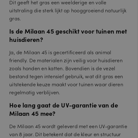
Dit geeft het gras een weelderige en volle
Strikt noodzakelijk
Prestatie
Targeting
Functioneel
uitstraling die sterk lijkt op hooggroeiend natuurlijk
Strikt noodzakelijke cookies maken de kernfunctionaliteiten van de
gras.
website mogelijk, zoals gebruikersaanmelding en accountbeheer. De
website kan niet goed worden gebruikt zonder de strikt noodzakelijke
Is de Milaan 45 geschikt voor tuinen met
cookies.
huisdieren?
A
a
n
Ja, de Milaan 45 is gecertificeerd als animal
V
bi
er
friendly. De materialen zijn veilig voor huisdieren
e
v
d
al
zoals honden en katten. Bovendien is de vezel
Naam
er
Omschrijving
d
/
bestand tegen intensief gebruik, wat dit gras een
a
D
tu
uitstekende keuze maakt voor tuinen waar dieren
o
m
m
regelmatig verblijven.
ei
n
Hoe lang gaat de UV-garantie van de
__cf_bm
3
Deze cookie wordt gebruikt om
C
Milaan 45 mee?
0
onderscheid te maken tussen mensen
lo
m
en bots. Dit is gunstig voor de
u
in
website, om geldige rapporten te
d
ut
kunnen maken over het gebruik van
De Milaan 45 wordt geleverd met een UV-garantie
fl
e
hun website.
a
van 8 jaar. Dit betekent dat de kleur en structuur
n
r