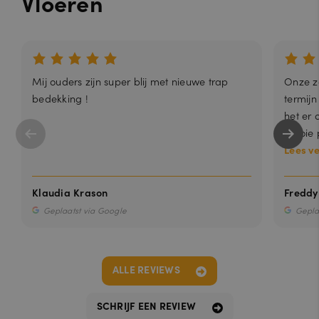
Vloeren
Mij ouders zijn super blij met nieuwe trap
Onze zo
bedekking !
termijn
het er 
mooie p
Lees v
Klaudia Krason
Freddy
Geplaatst via Google
Gepla
ALLE REVIEWS
SCHRIJF EEN REVIEW