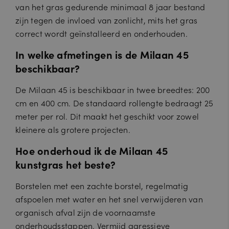
van het gras gedurende minimaal 8 jaar bestand
e
In
zijn tegen de invloed van zonlicht, mits het gras
c.
.c
correct wordt geïnstalleerd en onderhouden.
al
e
In welke afmetingen is de Milaan 45
n
dl
beschikbaar?
y.
c
o
De Milaan 45 is beschikbaar in twee breedtes: 200
m
cm en 400 cm. De standaard rollengte bedraagt 25
__cfruid
S
Cookie geassocieerd met sites die
C
e
CloudFlare gebruiken, gebruikt om
lo
meter per rol. Dit maakt het geschikt voor zowel
ss
vertrouwd webverkeer te
u
ie
identificeren.
kleinere als grotere projecten.
d
fl
a
Hoe onderhoud ik de Milaan 45
r
kunstgras het beste?
e
In
c.
Borstelen met een zachte borstel, regelmatig
.c
al
afspoelen met water en het snel verwijderen van
e
n
organisch afval zijn de voornaamste
dl
y.
onderhoudsstappen. Vermijd agressieve
c