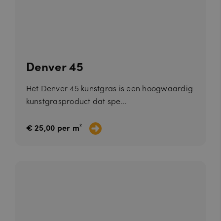
a
ro
k
a.
nl
Denver 45
Het Denver 45 kunstgras is een hoogwaardig
kunstgrasproduct dat spe...
€ 25,00 per m²