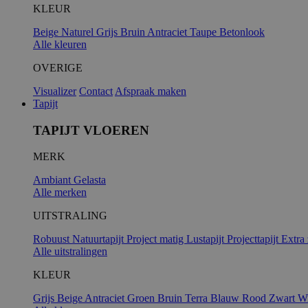
KLEUR
Beige
Naturel
Grijs
Bruin
Antraciet
Taupe
Betonlook
Alle kleuren
OVERIGE
Visualizer
Contact
Afspraak maken
Tapijt
TAPIJT VLOEREN
MERK
Ambiant
Gelasta
Alle merken
UITSTRALING
Robuust
Natuurtapijt
Project matig
Lustapijt
Projecttapijt
Extra
Alle uitstralingen
KLEUR
Grijs
Beige
Antraciet
Groen
Bruin
Terra
Blauw
Rood
Zwart
Wi