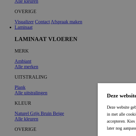
Alle kleuren
OVERIGE
Visualizer
Contact
Afspraak maken
Laminaat
LAMINAAT VLOEREN
MERK
Ambiant
Alle merken
UITSTRALING
Plank
Alle uitstralingen
Deze websit
KLEUR
Deze website geb
Naturel
Grijs
Bruin
Beige
in met alle cook
Alle kleuren
accepteren. Kies
later nog aanpas
OVERIGE