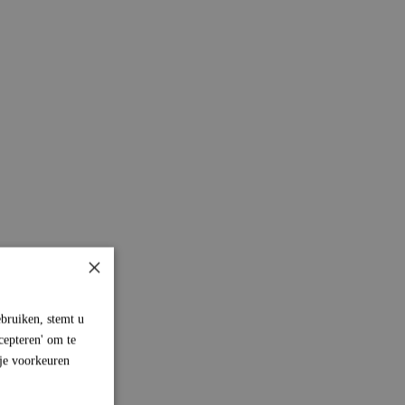
×
bruiken, stemt u
cepteren' om te
 je voorkeuren