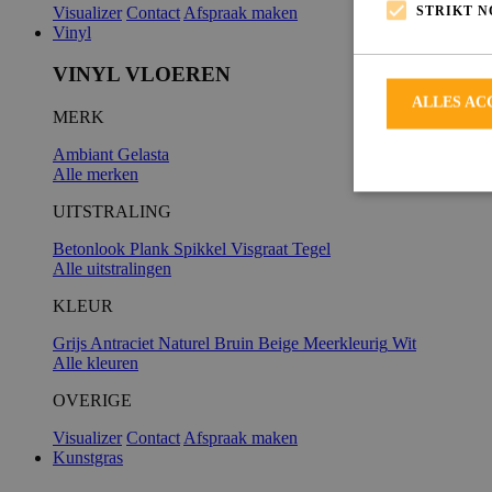
STRIKT 
Visualizer
Contact
Afspraak maken
Vinyl
VINYL VLOEREN
ALLES AC
MERK
Ambiant
Gelasta
Alle merken
UITSTRALING
Betonlook
Plank
Spikkel
Visgraat
Tegel
Alle uitstralingen
Strikt noodzakeli
De website kan ni
KLEUR
Grijs
Antraciet
Naturel
Bruin
Beige
Meerkleurig
Wit
Alle kleuren
OVERIGE
Naam
Visualizer
Contact
Afspraak maken
Kunstgras